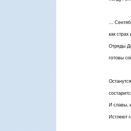
… Сентябр
как страх
Отряды До
готовы со
Останутся
состаритс
И славы, 
Истлеют г