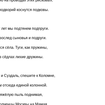
о на проводах этих рисковых.
подворий коснутся подковы.
 лет мы подтянем подпруги.
ослед сыновья и подруги.
я сёла. Туги, как пружины,
в сёдлах лихие дружины.
и Суздаль, спешите к Коломне,
 отсюда единой колонной.
тяжёлую пыль поднимая,
полченцы Москвы на Мамая.