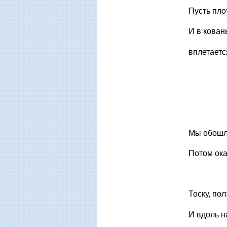
Пусть пло
И в кован
вплетается
Мы обошли
Потом ока
Тоску, по
И вдоль н