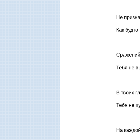
Не призна
Как будто
Сражений 
Тебя не в
В твоих г
Тебя не пу
На каждой