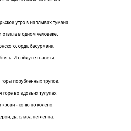
ьское утро в наплывах тумана,
 и отвага в одном человеке.
нского, орда басурмана
йтись. И сойдутся навеки.
 горы порубленных трупов,
я горе во вдовьих тулупах.
и крови - коню по колено.
ерои, да слава нетленна.