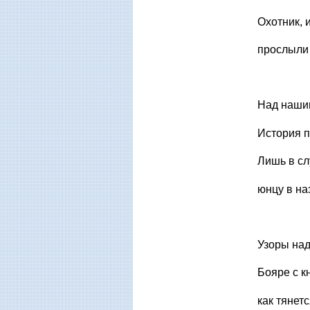
Охотник, 
прослыли
Над нашим
История п
Лишь в сл
юнцу в на
Узоры над
Бояре с к
как тянет