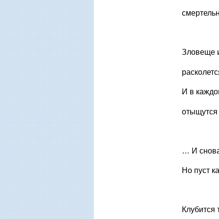
смертель
Зловеще и
расколетс
И в каждо
отыщутся 
… И снова
Но пуст к
Клубится 