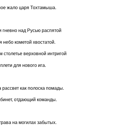
ное жало царя Тохтамыша.
 гневно над Русью распятой
я небо кометой хвостатой.
м столетье верховной интригой
плети для нового ига.
 рассвет как полоска помады.
абинет, отдающий команды.
трава на могилах забытых.