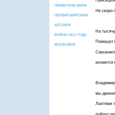
Прискорбн
ПРАВИТЕЛИ МИРА
Не скоро 
ПЕРВАЯ МИРОВАЯ
АПСУАРА
На тысячу
ВОЙНА 1812 ГОДА
Помашут в
МОСКОВИЯ
Скрываютс
качаются 
Владимир 
мы двинем
Лаптями 
пойдут о