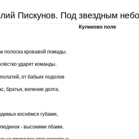
лий Пискунов. Под звездным неб
Куликово поле
ак полоска кровавой помады.
хлёстко ударят команды.
полатей, от бабьих подолов
ас, братья, веление долга.
юдимых коснёмся губами,
людинок - высокими лбами.