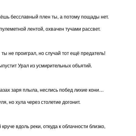
ёшь бесславный плен ты, а потому пощады нет.
 пулеметной лентой, охвачен тучами рассвет.
ты не проиграл, но случай тот ещё предатель!
ыпустит Урал из усмирительных объятий.
лазах заря плыла, неслись побед лихие кони…
ля, но хула через столетие догонит.
 круче вдоль реки, откуда к облачности близко,