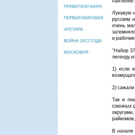
пантеоне 
ПРАВИТЕЛИ МИРА
Лукавую 
ПЕРВАЯ МИРОВАЯ
русским н
очень мал
АПСУАРА
затемняло
и рабочие
ВОЙНА 1812 ГОДА
"Набор 37
МОСКОВИЯ
легенду и
1) если 
возмущат
2) сажали 
Так и пи
союзных р
округами
райкомов,
В начале 