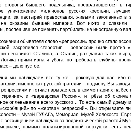
о стороны бывшего подельника, превратившегося в тир
ое уничтожение миллионов русских крестьян, лучших
енции, за пастырей православия, живыми закопанных в
 на окраины бывшей империи. Вот их-то и славили п
ы, поспешившие поменять партбилеты на иностранную вал
 сознании обывателя слово «репрессии» прочно стало ассо
ской, закрепился стереотип – репрессии были против «л
они ненавидят Сталина, а Сталин, раз давил таких выро
 Логика примитивна и убога, но требовать глубины прон
масс – дело пустое.
одня мы наблюдаем всё ту же – роковую для нас, ибо 
рагедии, именно как русской трагедии – подмену. Вы заход
 репрессиям и тотчас нарываетесь в комментариях на бесн
 Украине», и «варварская Россия», и грёзы об оконча
ное оплёвывание всего русского… То есть самый дремучи
 «скорбящий» по «жертвам репрессий». Вы открываете либ
овести – Музей ГУЛАГа, Мемориал, Музей Холокоста, Евре
с восхищением наблюдаю за подвижнической работой Музе
мориале, помимо политизированной верхушки, есть нем