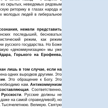
а из скрытых, неведомых рядовым
скую риторику в глазах народа и
ых молодых людей в либеральное
ознания, нежели представить
инских последышей, бесноватых
нистический режим, как режим
и русского государства. Но Боже
Такую «декоммунизацию» мы уже
дара, Горького на Ерофеева,
ан лишь в том случае, если на
мена одних выродков другими. Это
ние
. Это обращение к Богу. Это
 необходимо нам.
Антикоммунизм
 составляющая
. Соответственно,
 Русскости
. Русские должны не
 даже на самой справедливой), но
. Тысячелетнюю. Великую. Святую