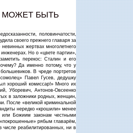
Я МОЖЕТ БЫТЬ
досказанности, половинчатости,
судила своего прежнего главаря за
о невинных жертвах многолетнего
б инженерах. Но о «цвете партии»,
аметить перекос: Сталин и его
очему? Да именно потому, что у
 большевиков. В чреде портретов
сомолец» Павел Гусев, дедушку
ыл хороший комиссар!» Много их
ий, Уборевич, Антонов-Овсеенко
тых в заложники родных, женщин,
ачи. После «великой криминальной
бандиты нередко «крошили» менее
им или Божиим законам честными
, «покрошенные» рябым главарём,
в числе реабилитированных, ни в