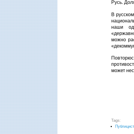
Русь. Дол
В русском
национал
наши од
«державн
можно ра
«декоммун
Повторюс
противост
может нес
Tags:
Публицист