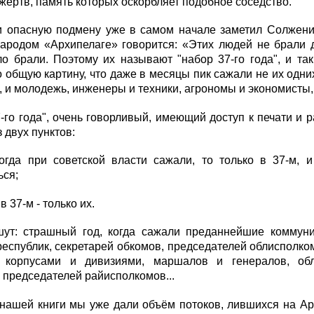
жертв, память которых оскорбляет подобное соседство.
и опасную подмену уже в самом начале заметил Солжениц
ародом «Архипелаге» говорится: «Этих людей не брали д
о брали. Поэтому их называют "набор 37-го года", и та
 общую картину, что даже в месяцы пик сажали не их одних
, и молодежь, инженеры и техники, агрономы и экономисты,
-го года", очень говорливый, имеющий доступ к печати и ра
з двух пунктов:
когда при советской власти сажали, то только в 37-м, 
ься;
в 37-м - только их.
шут: страшный год, когда сажали преданнейшие коммуни
еспублик, секретарей обкомов, председателей облисполк
, корпусами и дивизиями, маршалов и генералов, обл
 председателей райисполкомов...
нашей книги мы уже дали объём потоков, лившихся на Арх