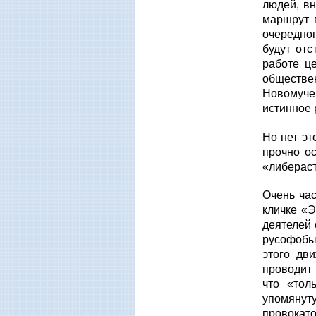
людей, в
маршрут 
очередног
будут от
работе ц
обществе
Новомучен
истинное 
Но нет эт
прочно о
«либераст
Очень ча
кличке «
деятелей 
русофобы
этого дв
проводит
что «тол
упомянут
провокат