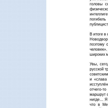
головы с
физическ
интеллиг
погибель
публицист
В итоге в
Новодвор
поэтому 
человек».
широких 
Увы, сег
русской т
советским
и «слава
исступлён
отчего-то
маршрут с
нигде… Я 
что в Ме