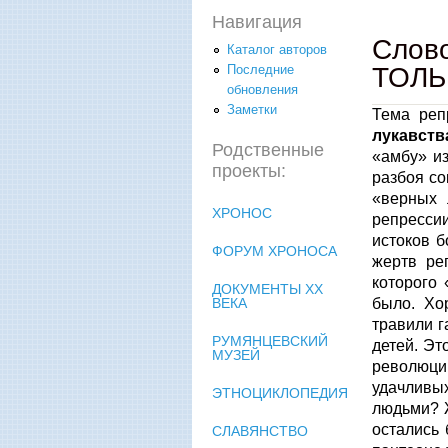
Навигация
Слов
Каталог авторов
ТОЛЬ
Последние
обновления
Заметки
Тема реп
лукавств
Родственные
«амбу» и
проекты:
разбоя со
«верных 
ХРОНОС
репресси
истоков 
ФОРУМ ХРОНОСА
жертв ре
которого
ДОКУМЕНТЫ XX
было. Хо
ВЕКА
травили г
РУМЯНЦЕВСКИЙ
детей. Эт
МУЗЕЙ
революции
удачливы
ЭТНОЦИКЛОПЕДИЯ
людьми? Ж
остались 
СЛАВЯНСТВО