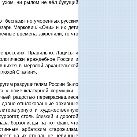
ни ухом, ни рылом не вёл будущий
 от беспамятно уморенных русских
езарь Маркович. «Они» и их дети
оечные времена закрепили, то что
репрессиях. Правильно. Лацисы и
ологически враждебное России и
ившихся в мерзлой архангельской
«плохой Сталин».
другим разрушителям России было
а у номенклатурной кормушки, -
ячьей радостью перекрасившиеся
е давно отшлакованные архивные
литературную и художественную
уррогат, столь близкий и дорогой
за борзописцы на тот факт, что
стинным арбатским старожилам,
ееся на их отнюдь не невинные