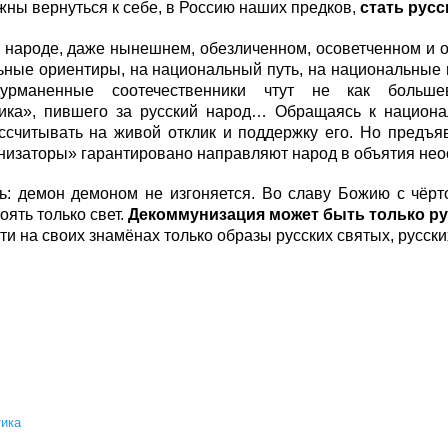
жны вернуться к себе, в Россию наших предков,
стать рус
 народе, даже нынешнем, обезличенном, осоветченном и о
ьные ориентиры, на национальный путь, на национальные
урманенные соотечественники чтут не как большеви
ика», пившего за русский народ… Обращаясь к национал
ссчитывать на живой отклик и поддержку его. Но предъя
изаторы» гарантировано направляют народ в объятия нео
ь: демон демоном не изгоняется. Во славу Божию с чёрт
оять только свет.
Декоммунизация может быть только ру
ти на своих знамёнах только образы русских святых, русс
ика