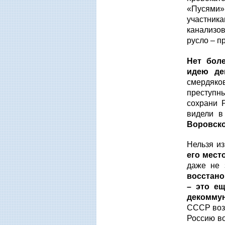
«Пусями»,
участник
канализо
русло – п
Нет бол
идею де
смердяко
преступны
сохрани 
видели в
Воровско
Нельзя из
его мест
даже не 
восстано
– это ещ
декоммун
СССР возн
Россию во