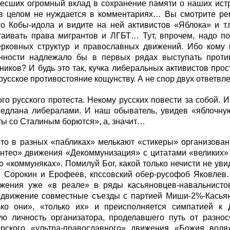
несших огромный вклад в сохранение памяти о наших ист
в целом не нуждается в комментариях… Вы смотрите реп
о Кобы-идола и видите на ней активистов «Яблока» и т.
стаивать права мигрантов и ЛГБТ… Тут, впрочем, надо п
ерковных структур и православных движений. Ибо кому 
нности надлежало бы в первых рядах выступать проти
иков? И будь это так, кучка либеральных активистов про
русское противостояние кощунству. А не спор двух ответв
ого русского протеста. Некому русских повести за собой. 
седлана либералами. И наш обыватель, увидев «яблочную
ы со Сталиным борются», а, значит…
сто в разных «пабликах» мелькают «стикеры» организова
Энтео» движения «Декоммунизация» с цитатами «великих»
о «коммуняках». Помилуй Бог, какой только нечисти не уви
 Сорокин и Ерофеев, кпссовский обер-русофоб Яковлев
ижения уже «в реале» в ряды касьяновцев-навальнис
 движение совместные съезды с партией Миши-2%-Касья
ько они», «только их» и преисполняется симпатией к 
ую личность организатора, проделавшего путь от разнос
орского «ультра-православного» движения «Божия воля