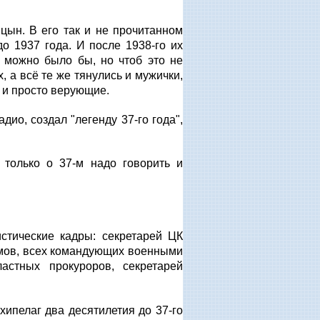
ын. В его так и не прочитанном
о 1937 года. И после 1938-го их
к можно было бы, но чтоб это не
, а всё те же тянулись и мужички,
 и просто верующие.
дио, создал "легенду 37-го года",
и только о 37-м надо говорить и
стические кадры: секретарей ЦК
омов, всех командующих военными
астных прокуроров, секретарей
ипелаг два десятилетия до 37-го