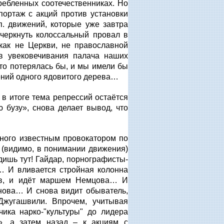
ребленных соотечественниках. Но
ортаж с акций против установки
п. движений, которые уже завтра
очеркнуть колоссальный провал в
как не Церкви, не православной
в увековечивания палача наших
сто потерялась бы, и мы имели бы
лений одного ядовитого дерева…
И в итоге тема репрессий остаётся
 бузу», снова делает вывод, что
нного известным провокатором по
 (видимо, в понимании движения)
дишь тут! Гайдар, порнографисты-
… И вливается стройная колонна
тов, и идёт маршем Немцова… И
нова… И снова видит обыватель,
Джугашвили. Впрочем, учитывая
чика нарко-"культуры" до лидера
», а затем назад – к акциям с