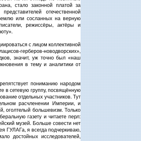
ана, стало законной платой за
 представителей отечественной
 землю или сосланных на верную
исатели, режиссёры, актёры и
юту».
циироваться с лицом коллективной
ацисов-герберов-новодворских»,
дков, значит, уж точно был «наш
икновения в тему и аналитики от
препятствует пониманию народом
ите в сетевую группу, посвящённую
ование отдельных участников. Тут
тельном расчленении Империи, и
й, оголтелый большевизм. Только
еральную газету и читаете перл:
йский музей. Больше совести нет
я ГУЛАГа, я всегда подчеркиваю,
ало достойных исследователей,