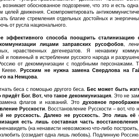
 возникает обоснованное подозрение, что это и есть одн
ам целей движения. Скомпрометировать антикоммунистиче
вать благие стремления отдельных достойных и энергичн
рочь от русла национального.
ее эффективного способа поощрить сталинизацию с
коммунизации лицами заправских русофобов
, лен
вых, нравственных дегенератов. Я ненавижу комму
й и повинный в истреблении русского народа и разрушени
Россию от декоммунизации с подобными персонажами. 
 Киеве.
Русским не нужна замена Свердлова на Гай
го на Немцова
.
гнать беса с помощью другого беса.
Бес может быть изгн
о придёт Бог. Вот, что такое декоммунизация
. Это не за
замена флагов и названий. Это
духовное преображе
вление Русскости
. Восстановление Русскости – вот, что
ё не русскость. Далеко не русскость. Это лишь её
изация есть лишь составная часть восстановления
енавидеть (на ненависти невозможно что-либо построить,
злюбить (созидает одна лишь любовь). Подлинную Россию