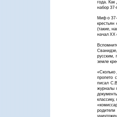
года. Как
набор 37-
Миф о 37-
крестьян 
(такие, н
начал ХХ 
Вспомнит
Сванидзе
русским, 
земле кре
«Сколько 
пропето 
писал С.
журналы 
документ
классику,
«комисса
родители
уничтоже