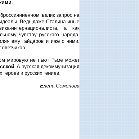
скими
.
броссияниенном, велик запрос на
 идеалы. Ведь даже Сталина иные
ка-интернационалиста, а как
ьному чувству русского народа,
вляя ему гайдаров и иже с ними,
советчиков.
ом мировую не пьют. Тьме может
сской.
А русская декоммунизация
ких героев и русских гениев.
Елена Семёнова