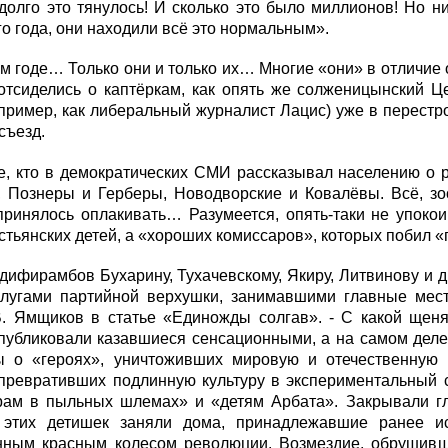
 долго это тянулось! И сколько это было миллионов! Но 
го года, они находили всё это нормальным».
м годе… Только они и только их… Многие «они» в отличие
отсиделись о каптёркам, как опять же солженицынский Ц
апример, как либеральный журналист Лацис) уже в перестр
съезд.
е, кто в демократических СМИ рассказывал населению о 
, Познеры и Герберы, Новодворские и Ковалёвы. Всё, зо
принялось оплакивать… Разумеется, опять-таки не упоко
стьянских детей, а «хороших комиссаров», которых побил 
дифирамбов Бухарину, Тухачевскому, Якиру, Литвинову и 
слугами партийной верхушки, занимавшими главные мест
В. Ямщиков в статье «Единожды солгав». - С какой щен
публиковали казавшиеся сенсационными, а на самом дел
ы о «героях», уничтоживших мировую и отечественную 
 превративших подлинную культуру в экспериментальный с
рам в пыльных шлемах» и «детям Арбата». Закрывали гла
 этих детишек заняли дома, принадлежавшие ранее и
нным красным колесом революции. Возмездие, обрушивш