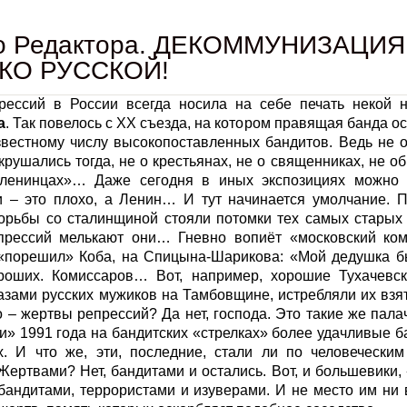
о Редактора. ДЕКОММУНИЗАЦИ
КО РУССКОЙ!
рессий в России всегда носила на себе печать некой не
а
. Так повелось с ХХ съезда, на котором правящая банда о
звестному числу высокопоставленных бандитов. Ведь не 
крушались тогда, не о крестьянах, не о священниках, не о
ленинцах»… Даже сегодня в иных экспозициях можно з
и – это плохо, а Ленин… И тут начинается умолчание. П
борьбы со сталинщиной стояли потомки тех самых старых
прессий мелькают они… Гневно вопиёт «московский ком
 «порешил» Коба, на Спицына-Шарикова: «Мой дедушка б
роших. Комиссаров… Вот, например, хорошие Тухачевск
азами русских мужиков на Тамбовщине, истребляли их взя
о – жертвы репрессий? Да нет, господа. Это такие же пал
» 1991 года на бандитских «стрелках» более удачливые 
х. И что же, эти, последние, стали ли по человеческ
ертвами? Нет, бандитами и остались. Вот, и большевики
бандитами, террористами и изуверами. И не место им ни 