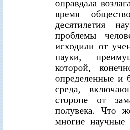
оправдала возлаг
время общес
тв
десятилетия на
проблемы челов
исходили от уче
науки, преиму
которой, конеч
определенные и 
среда, включаю
стороне от за
полувека. Что 
многие научные 