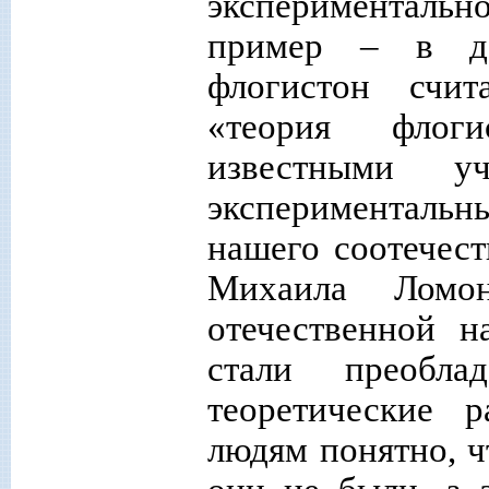
экспериментальн
пример – в да
флогистон счит
«теория флоги
известными 
эксперименталь
нашего соотечест
Михаила Ломо
отечественной н
стали преобла
теоретические 
людям понятно, ч