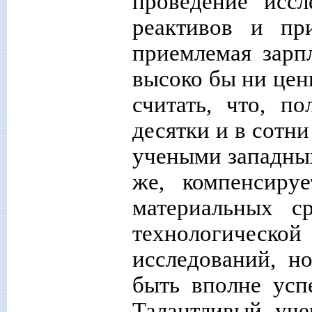
проведение иссл
реактивов и пр
приемлемая зарп
высоко бы ни цен
считать, что, п
десятки и в сотн
учеными западных
же, компенсируе
материальных с
технологичес
исследований, н
быть вполне усп
Талантливый уч