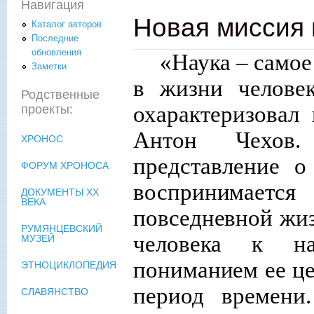
Навигация
Новая миссия 
Каталог авторов
Последние
обновления
«Наука – самое
Заметки
в жизни человек
Родственные
охарактеризовал
проекты:
Антон Чехов.
ХРОНОС
представление
о 
ФОРУМ ХРОНОСА
воспринимаетс
ДОКУМЕНТЫ XX
ВЕКА
повседневной жи
РУМЯНЦЕВСКИЙ
человека к на
МУЗЕЙ
пониманием ее це
ЭТНОЦИКЛОПЕДИЯ
период
времени.
СЛАВЯНСТВО