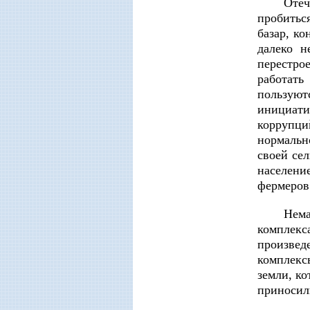
Отеч
пробитьс
базар, к
далеко н
перестро
работать
пользуют
инициати
коррупц
нормальн
своей се
населени
фермеров
Нем
комплек
произведе
комплекс
земли, ко
приносил