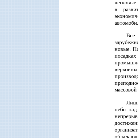
легковые
в разви
экономич
автомоби
Все
зарубежн
новые. П
посадках
промышле
верховны
производ
преподно
массово
Лишь
небо над
непрерыв
достижен
организа
обладаю