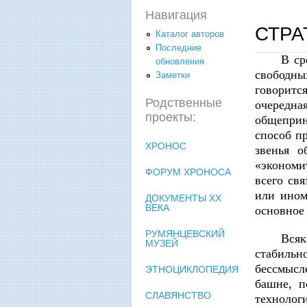
Навигация
СТРА
Каталог авторов
Последние
В ср
обновления
свободны
Заметки
говоритс
Родственные
очередна
проекты:
общеприн
способ п
ХРОНОС
звенья о
«экономи
ФОРУМ ХРОНОСА
всего св
или ином
ДОКУМЕНТЫ XX
ВЕКА
основное 
РУМЯНЦЕВСКИЙ
Всяк
МУЗЕЙ
стабиль
бессмысл
ЭТНОЦИКЛОПЕДИЯ
башне, п
СЛАВЯНСТВО
техноло