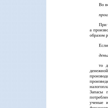
Во в
прои
При 
а произв
образом 
Если
день
то д
денежной
производ
произве
налогопл
Запасы 
потребле
ученые 
финансов