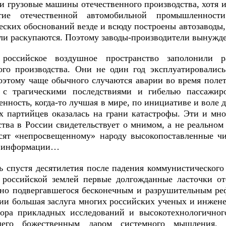
 и грузовые машины отечественного производства, хотя 
тие отечественной автомобильной промышленнос
еских обоснований везде и всюду построены автозаводы,
ли раскупаются. Поэтому заводы-производители вынужде
 российское воздушное пространство заполонили 
ого производства. Они не один год эксплуатировалис
оэтому чаще обычного случаются аварии во время поле
 с трагическими последствиями и гибелью пассажиро
нность, когда-то лучшая в мире, по инициативе и воле 
х партийцев оказалась на грани катастрофы. Эти и мн
ства в России свидетельствует о мнимом, а не реальном
сят «непросвещенному» народу высокопоставленные чи
й информации…
 спустя десятилетия после падения коммунистического 
 российской землей первые долгожданные ласточки оте
но подвергавшегося бесконечным и разрушительным р
ии большая заслуга многих российских ученых и инженер
тора прикладных исследований и высокотехнологичног
щего божественным даром системного мышления, 