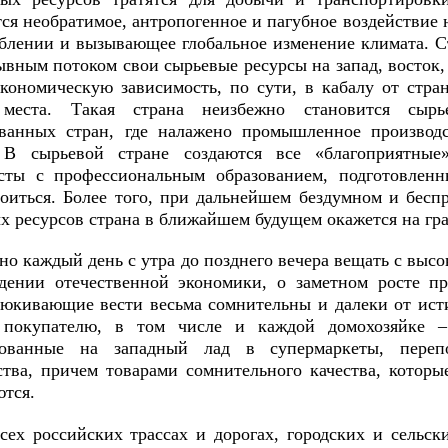
тся необратимое, антропогенное и пагубное воздействие
еблении и вызывающее глобальное изменение климата. 
ывным потоком свои сырьевые ресурсы на запад, восток,
кономическую зависимость, по сути, в кабалу от стран
 места. Такая страна неизбежно становится сыр
ванных стран, где налажено промышленное производс
. В сырьевой стране создаются все «благоприятные
сты с профессиональным образованием, подготовленн
роиться. Более того, при дальнейшем бездумном и бесп
х ресурсов страна в ближайшем будущем окажется на гр
о каждый день с утра до позднего вечера вещать с выс
дении отечественной экономики, о заметном росте п
аюкивающие вести весьма сомнительны и далеки от ист
 покупателю, в том числе и каждой домохозяйке – 
нованные на западный лад в супермаркеты, переп
ства, причем товарами сомнительного качества, котор
ются.
сех российских трассах и дорогах, городских и сельск