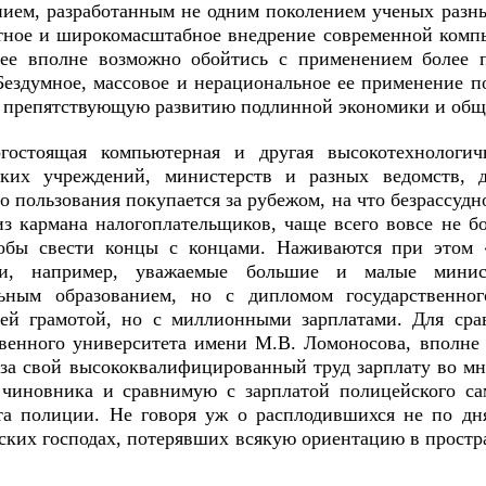
нием, разработанным не одним поколением ученых разны
тное и широкомасштабное внедрение современной компь
нее вполне возможно обойтись с применением более 
 Бездумное, массовое и нерациональное ее применение 
, препятствующую развитию подлинной экономики и обще
гостоящая компьютерная и другая высокотехнологич
ких учреждений, министерств и разных ведомств, 
о пользования покупается за рубежом, на что безрассуд
из кармана налогоплательщиков, чаще всего вовсе не бо
тобы свести концы с концами. Наживаются при этом 
ки, например, уважаемые большие и малые минис
ьным образованием, но с дипломом государственно
ей грамотой, но с миллионными зарплатами. Для сра
твенного университета имени М.В. Ломоносова, вполне
 за свой высококвалифицированный труд зарплату во мн
 чиновника и сравнимую с зарплатой полицейского сам
та полиции. Не говоря уж о расплодившихся не по дн
ских господах, потерявших всякую ориентацию в простра