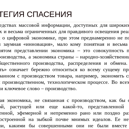
ТЕГИЯ СПАСЕНИЯ
едствах массовой информации, доступных для широких 
х и весьма ограниченных для правдивого освещения реа
я о цифровой экономике, при этом преднамеренно не поя
я заумная «инновация», мало кому понятная и весьма
ятом представлении экономика – это совокупность 
роизводства, а экономика страны – народно-хозяйствен
бщественного производства, распределения и обмена
ть» означает бережно относиться ко всему сущему пр
язанном с производством товара, например, экономить 
 производственном, технологическом процессе. Во все
и ключевое слово – производство.
ая экономика, не связанная с производством, как бы 
ной, растущей или еще какой-то, представленной 
енной, эфемерной и непременно рано или поздно ра
остроенной на зыбкой почве мнимых идеалов. Ее н
гии, какими бы совершенными они не были вместе