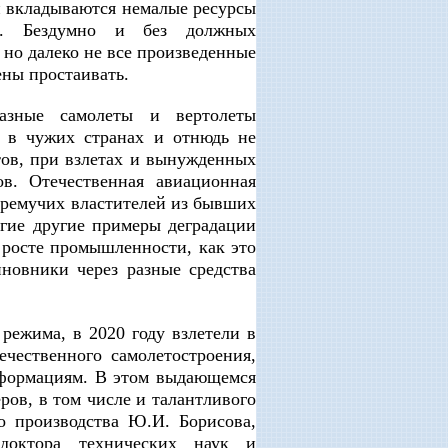
и вкладываются немалые ресурсы
ти. Бездумно и без должных
 но далеко не все произведенные
ны простаивать.
разные самолеты и вертолеты
ь в чужих странах и отнюдь не
тов, при взлетах и вынужденных
в. Отечественная авиационная
дремучих властителей из бывших
огие другие примеры деградации
 росте промышленности, как это
новники через разные средства
режима, в 2020 году взлетели в
чественного самолетостроения,
еформациям. В этом выдающемся
ов, в том числе и талантливого
о производства Ю.И. Борисова,
доктора технических наук и