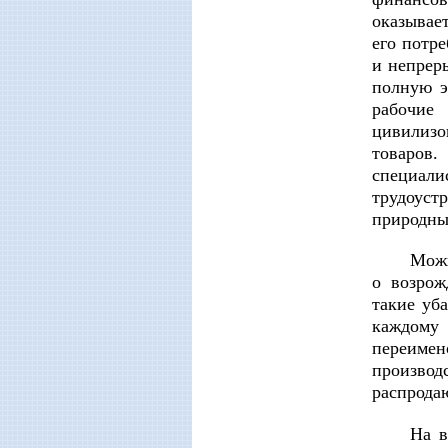
оказывае
его потр
и непрер
полную э
рабочие
цивилизо
товаров
специали
трудоуст
природны
Можн
о возрож
такие уб
каждому
переиме
производ
распрода
На в