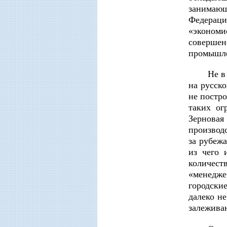
занимающ
Федераци
«экономи
совершен
промышле
Не в
на русско
не постро
таких ог
Зерновая
производ
за рубежа
из чего 
количест
«менедже
городски
далеко н
залежива