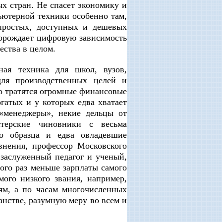
х стран. Не спасет экономику и
ютерной техники особенно там,
простых, доступных и дешевых
порождает цифровую зависимость
ства в целом.
ная техника для школ, вузов,
для производственных целей и
но тратятся огромные финансовые
гатых и у которых едва хватает
«менеджеры», некие дельцы от
терские чиновники с весьма
го образца и едва овладевшие
внения, профессор Московского
 заслуженный педагог и ученый,
ого раз меньше зарплаты самого
ого низкого звания, например,
ям, а по часам многочисленных
нстве, разумную меру во всем и