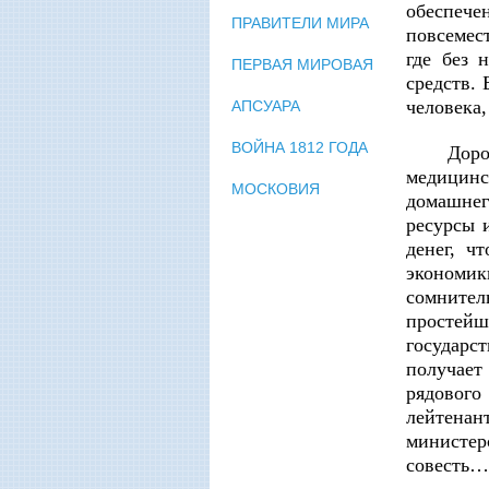
обеспече
ПРАВИТЕЛИ МИРА
повсемес
где без 
ПЕРВАЯ МИРОВАЯ
средств.
человека
АПСУАРА
ВОЙНА 1812 ГОДА
Доро
медицинс
МОСКОВИЯ
домашнег
ресурсы 
денег, ч
экономи
сомнител
простейш
государс
получает
рядового
лейтенан
министер
совесть…