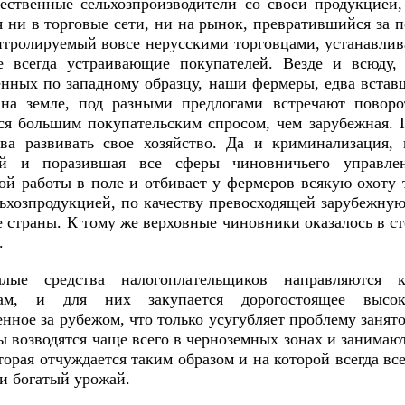
ественные сельхозпроизводители со своей продукцией,
я ни в торговые сети, ни на рынок, превратившийся за 
онтролируемый вовсе нерусскими торговцами, устанавли
е всегда устраивающие покупателей. Везде и всюду,
енных по западному образцу, наши фермеры, едва вста
 на земле, под разными предлогами встречают поворо
ся большим покупательским спросом, чем зарубежная. 
ва развивать свое хозяйство. Да и криминализация,
ий и поразившая все сферы чиновничьего управлени
ой работы в поле и отбивает у фермеров всякую охоту т
льхозпродукцией, по качеству превосходящей зарубежную
е страны. К тому же верховные чиновники оказалось в с
.
алые средства налогоплательщиков направляются к
сам, и для них закупается дорогостоящее высоко
нное за рубежом, что только усугубляет проблему занят
ы возводятся чаще всего в черноземных зонах и занима
торая отчуждается таким образом и на которой всегда вс
и богатый урожай.