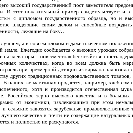
его высокий государственный пост заместителя председ
и. И этот показательный пример свидетельствует: и в 
сты» с дипломом государственного образца, но и вы
стве владеющие своим делом и способные возродить 
нности, лежащие на боку…
 лучшем, а в совсем плохом и даже плачевном положении
й земле. Ежегодно сообщается о высоких урожаях собранн
ены элеваторы – повсеместная бесхозяйственность одерж
ромных количествах, когда во всем должна быть мера
 отрасль при чрезмерной дотации из кармана налогоплат
ству других традиционных продовольственных товаров, м
. В наших же магазинах продается, например, хлеб сомн
испеченного, хотя и производится отечественная мук
ве. Российское зерно высокого качества и в больших 
рами» от экономики, извлекающими при этом немалы
е и сельские завозятся зарубежные продовольственные 
е лучшего качества и почти не содержащие натуральных 
ются и полностью не раскупаются.