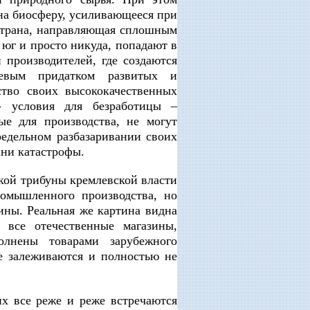
 на биосферу, усиливающееся при
Страна, направляющая сплошным
 юг и просто никуда, попадают в
 производителей, где создаются
ьевым придатком развитых и
тво своих высококачественных
» условия для безработицы –
ые для производства, не могут
редельном разбазаривании своих
ани катастрофы.
окой трибуны кремлевской власти
ромышленного производства, но
ины. Реальная же картина видна
все отечественные магазины,
олнены товарами зарубежного
ые залеживаются и полностью не
их все реже и реже встречаются