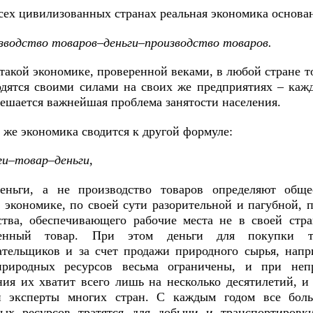
сех цивилизованных странах реальная экономика основан
зводство товаров–деньги–производство товаров.
такой экономике, проверенной веками, в любой стране т
одятся своими силами на своих же предприятиях – каж
решается важнейшая проблема занятости населения.
 же экономика сводится к другой формуле:
ги–товар–деньги,
еньги, а не производство товаров определяют общ
 экономике, по своей сути разорительной и пагубной, 
ства, обеспечивающего рабочие места не в своей стра
денный товар. При этом деньги для покупки т
ательщиков и за счет продажи природного сырья, напр
природных ресурсов весьма ограничены, и при неп
ния их хватит всего лишь на несколько десятилетий, и
и эксперты многих стран. С каждым годом все бол
ых ресурсов тратятся для добычи и транспортировк