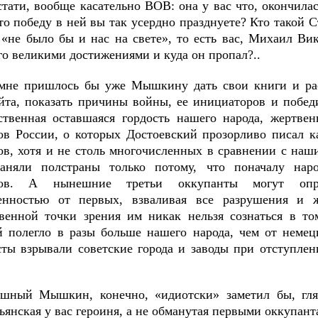
стати, вообще касательно ВОВ: она у вас что, окончилас
то победу в ней вы так усердно празднуете? Кто такой С
 «не было бы и нас на свете», то есть вас, Михаил Ви
го великими достижениями и куда он пропал?..
мне пришлось бы уже Мышкину дать свои книги и рас
айта, показать причины войны, ее инициаторов и побед
ственная оставшаяся гордость нашего народа, жертве
ов России, о которых Достоевский прозорливо писал к
ов, хотя и не столь многочисленных в сравнении с наш
аняли полстраны только потому, что поначалу нар
тов. А нынешние третьи оккупанты могут опр
венностью от первых, взваливая все разрушения и 
твенной точки зрения им никак нельзя сознаться в то
й полегло в разы больше нашего народа, чем от немец
сты взрывали советские города и заводы при отступлен
шный Мышкин, конечно, «идиотски» заметил бы, гляд
янская у вас героиня, а не обманутая первыми оккупант