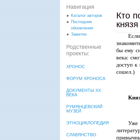
Навигация
Кто п
Каталог авторов
княз
Последние
обновления
Заметки
Если
знакомить
Родственные
бы ему с
проекты:
века: см
доступ к
ХРОНОС
сошел.)
ФОРУМ ХРОНОСА
ДОКУМЕНТЫ XX
ВЕКА
Кня
РУМЯНЦЕВСКИЙ
МУЗЕЙ
Уже
ЭТНОЦИКЛОПЕДИЯ
литерату
СЛАВЯНСТВО
привычны