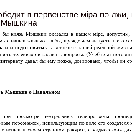
обедит в первенстве мiра по лжи
я Мышкина
 бы князь Мышкин оказался в нашем мiре, допустим,
ся с нашей жизнью ‒ я бы, прежде чем выпустить его са
начала подготовиться к встрече с нашей реальной жизн
отреть телевизор и задавать вопросы. (Учебники истори
 интернету давал бы ему позже, дозировано, чтобы он с
зь Мышкин о Навальном
 при просмотре центральных телепрограмм проше
рным персонажем, использующим по воле его создателя м
х вещей в своем странном ракурсе, с «идиотской» для