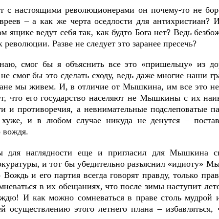
т с настоящими революционерами он почему-то не боре
евреев ‒ а как же черта оседлости для антихристиан? 
м ящике ведут себя так, как будто Бога нет? Ведь безб
к революции. Разве не следует это заранее пресечь?
наю, смог бы я объяснить все это «пришельцу» из д
не смог бы это сделать сходу, ведь даже многие наши гр
ране мы живем. И, в отличие от Мышкина, им все это н
ет, что его государство населяют не Мышкины с их на
ти и противоречия, а невнимательные подслеповатые па
 хуже, и в любом случае никуда не денутся ‒ поста
 вождя.
 для наглядности еще и пригласил для Мышкина сво
окуратуры, и тот бы убедительно разъяснил «идиоту» Мы
о Вождь и его партия всегда говорят правду, только пра
неваться в их обещаниях, что после зимы наступит лето
ждю! И как можно сомневаться в праве столь мудрой и
ей осуществлению этого летнего плана ‒ избавляться, 