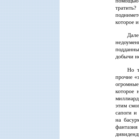
помощью 
тратить?
подниметс
которое и
Дале
недоумен
подданных
добычи н
Но т
прочие «
огромные
которое 
миллиард
этим смо
сапоги и
на басур
фантазия 
дивиденды