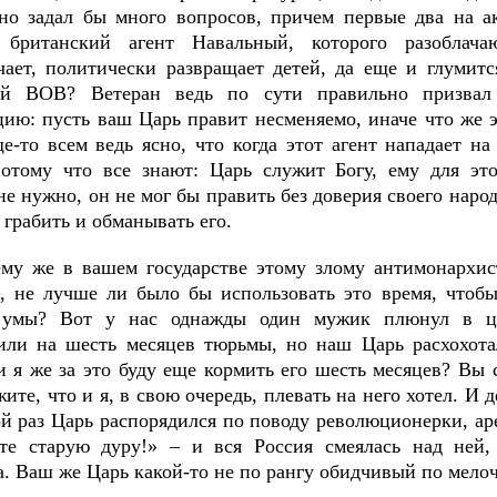
но задал бы много вопросов, причем первые два на ак
 британский агент Навальный, которого разоблач
ает, политически развращает детей, да еще и глумитс
ой ВОВ? Ветеран ведь по сути правильно призвал 
цию: пусть ваш Царь правит несменяемо, иначе что же э
е-то всем ведь ясно, что когда этот агент нападает на
потому что все знают: Царь служит Богу, ему для э
е нужно, он не мог бы править без доверия своего народ
 грабить и обманывать его.
му же в вашем государстве этому злому антимонархис
, не лучше ли было бы использовать это время, чтобы
 умы? Вот у нас однажды один мужик плюнул в ца
или на шесть месяцев тюрьмы, но наш Царь расхохота
 и я же за это буду еще кормить его шесть месяцев? Вы
жите, что и я, в свою очередь, плевать на него хотел. И 
ой раз Царь распорядился по поводу революционерки, ар
те старую дуру!» ‒ и вся Россия смеялась над ней,
. Ваш же Царь какой-то не по рангу обидчивый по мелоча