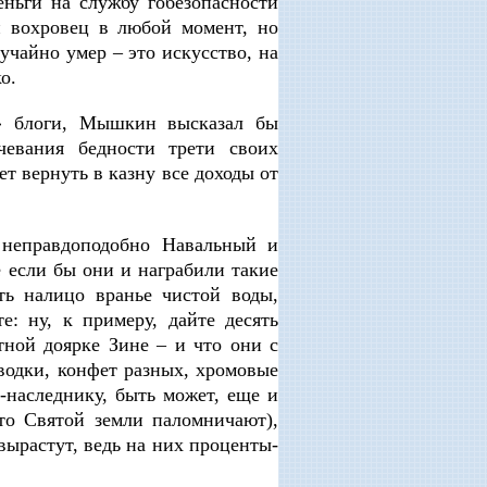
еньги на службу гобезопасности
и вохровец в любой момент, но
лучайно умер ‒ это искусство, на
о.
е» блоги, Мышкин высказал бы
чевания бедности трети своих
т вернуть в казну все доходы от
неправдоподобно Навальный и
 если бы они и награбили такие
ть налицо вранье чистой воды,
: ну, к примеру, дайте десять
ной доярке Зине ‒ и что они с
 водки, конфет разных, хромовые
-наследнику, быть может, еще и
сто Святой земли паломничают),
вырастут, ведь на них проценты-