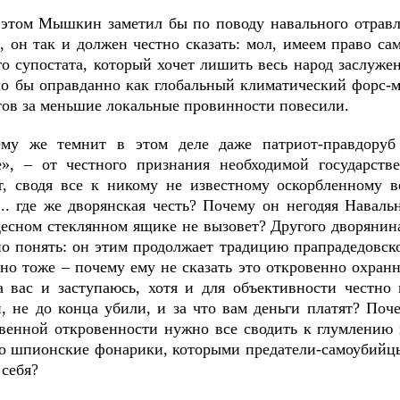
этом Мышкин заметил бы по поводу навального отравле
, он так и должен честно сказать: мол, имеем право са
го супостата, который хочет лишить весь народ заслуже
ло бы оправданно как глобальный климатический форс-м
тов за меньшие локальные провинности повесили.
му же темнит в этом деле даже патриот-правдоруб
е», ‒ от честного признания необходимой государст
т, сводя все к никому не известному оскорбленному
... где же дворянская честь? Почему он негодяя Наваль
десном стеклянном ящике не вызовет? Другого дворянина
о понять: он этим продолжает традицию прапрадедовско
 но тоже ‒ почему ему не сказать это откровенно охран
а вас и заступаюсь, хотя и для объективности честно
и, не до конца убили, и за что вам деньги платят? Поч
твенной откровенности нужно все сводить к глумлению
ро шпионские фонарики, которыми предатели-самоубийц
 себя?