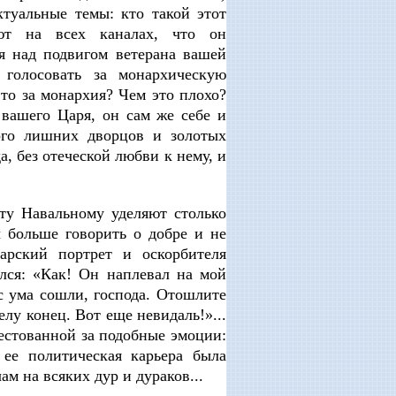
туальные темы: кто такой этот
ают на всех каналах, что он
я над подвигом ветерана вашей
голосовать за монархическую
то за монархия? Чем это плохо?
 вашего Царя, он сам же себе и
того лишних дворцов и золотых
а, без отеческой любви к нему, и
ту Навальному уделяют столько
 больше говорить о добре и не
рский портрет и оскорбителя
лся: «Как! Он наплевал на мой
 с ума сошли, господа. Отошлите
делу конец. Вот еще невидаль!»...
естованной за подобные эмоции:
 ее политическая карьера была
м на всяких дур и дураков...