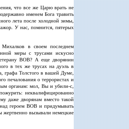
ния, что все же Царю врать не
модержавно именем Бога травить
нного лета после холодной зимы,
ажор. У нас, помнится, пятерых
 Михалков в своем последнем
венной меры с трусами искусно
 ветерану ВОВ? А еще дворянин
ного в тех же трусах на дуэль в
, графа Толстого в вашей Думе,
го печалования о террористах и
ным органам: мол, Вы и убили-с,
 пожурить: неквалифицированно
ему даже дворянам вместо такой
 над героем ВОВ и придумывать
ы жертвенно вызывали немецкие