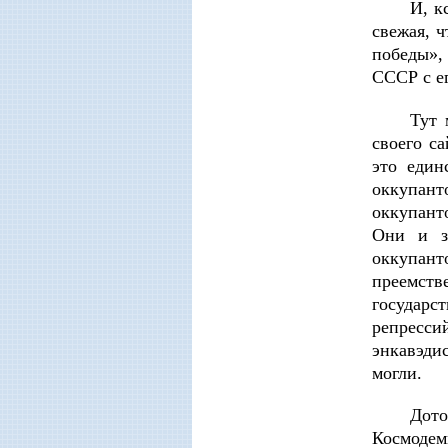
И, к
свежая, ч
победы»,
СССР с е
Тут 
своего с
это един
оккупант
оккупант
Они и з
оккупан
преемст
государс
репресси
энкавэди
могли.
Дото
Космодемь