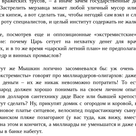
вражеских трусов, ‒ а иначе зачем государственные д
 Застрелить мерзавца может любой уличный мусор ил
я кипеж, а вот сделать так, чтобы негодяй сам взял и с
 роту специалистов, и целый институт содержать не жалк
е, посмотрев еще и оппозиционные «экстремистски
ие: почему Царь сетует на нехватку денег для вра
, и в то же время «царский летний план» не предполагае
едр и винных промыслов?
ут же Мышкин логично засомневался бы: уж очень 
экстремисты» говорят про миллиардеров-олигархов: даже
 деньги ‒ их же никак невозможно потратить! То ес
народ должен хорошо понимать на своем личном опыте
ов долларов сантехнику дяде Васе или бывшей крепост
гут сделать? Ну, прикупят домик с огородом и коровой,
 новое платье ситцевое, велосипед подрастающему сыну
манском пляже позагорают (у вас туда, как вижу, вме
на этом и кончится, а миллиарды не уменьшатся и даже 
 в банке набегут.