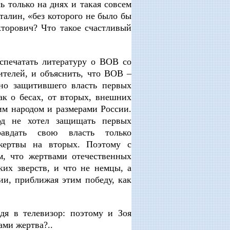
ь только на днях и такая совсем
талин, «без которого не было бы
кторович? Что такое счастливый
печатать литературу о ВОВ со
ителей, и объяснить, что ВОВ ‒
нно защитившего власть первых
ак о бесах, от вторых, внешних
им народом и размерами России.
од не хотел защищать первых
авдать свою власть только
жертвы на вторых. Поэтому с
м, что жертвами отечественных
ких зверств, и что не немцы, а
ии, приближая этим победу, как
я в телевизор: поэтому и Зоя
ами жертва?..