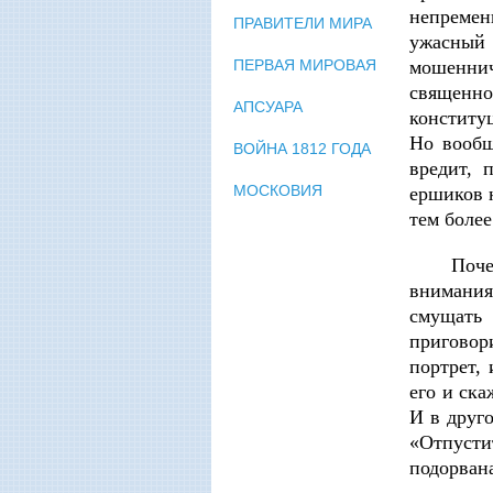
непремен
ПРАВИТЕЛИ МИРА
ужасный
мошеннич
ПЕРВАЯ МИРОВАЯ
священн
АПСУАРА
конститу
Но вообщ
ВОЙНА 1812 ГОДА
вредит, 
МОСКОВИЯ
ершиков н
тем более
Поче
внимания
смущать
приговор
портрет,
его и ска
И в друг
«Отпусти
подорвана