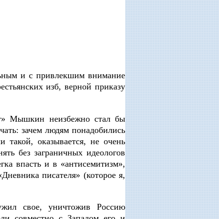
льным и с привлекшим внимание
естьянских изб, верной приказу
от» Мышкин неизбежно стал бы
чать: зачем людям понадобились
 такой, оказывается, не очень
ять без заграничных идеологов
гка впасть и в «антисемитизм»,
Дневника писателя» (которое я,
ужил свое, уничтожив Россию
ели совместно с Западом его и