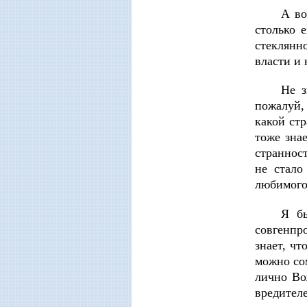
А во
столько 
стеклянно
власти и 
Не з
пожалуй, 
какой ст
тоже зна
страннос
не стало
любимого
Я бы
совгенпр
знает, чт
можно сом
лично Во
вредител