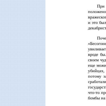
При 
положено
вражеско
и это бы
декабрис
Поче
«Бесогон
увиливае
вроде бы
своем чу
еще можн
убийцах,
потому з
сработал
государс
что-то п
бомбы на