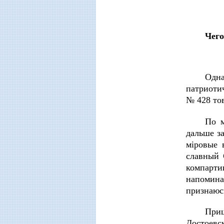
Чего
Одна
патриоти
№ 428 тов
По м
дальше з
мiровые 
славный 
компарти
напомина
признаюс
При
Достоевс