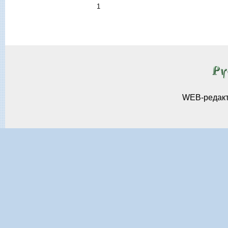
1
WEB-редак