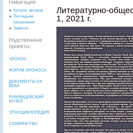
Навигация
Литературно-общес
Каталог авторов
1, 2021 г.
Последние
обновления
Заметки
Родственные
проекты:
ХРОНОС
ФОРУМ ХРОНОСА
ДОКУМЕНТЫ XX
ВЕКА
РУМЯНЦЕВСКИЙ
МУЗЕЙ
ЭТНОЦИКЛОПЕДИЯ
СЛАВЯНСТВО