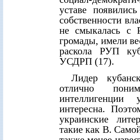
уставе появилис
собственности вла
не смыкалась с 
громады, имели в
раскола РУП куб
УСДРП (17).
Лидер кубанс
отлично пони
интеллигенции 
интересна. Поэт
украинские лите
такие как В. Само
также менее извес