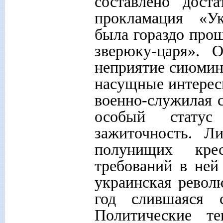
составлено дост
прокламация «У
была гораздо про
зверюку-царя». 
неприятие сиюмину
насущные интерес
военно-служилая 
особый статус 
зажиточность. Л
полунищих крес
требований в ней
украинская револ
год слившаяся 
Политические т