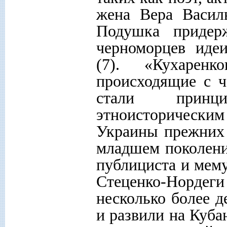
жена Вера Васил
Подушка придер
черноморцев иде
(7). «Кухаренк
происходящие с ч
стали принц
этноисторическим
Украины прежних 
младшем поколении
публициста и мему
Стеценко-Нордеги 
несколько более д
и развили на Кубан