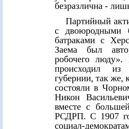
безразлична - лиш
Партийный акти
с двоюродными 
батраками с Хер
Заема был авто
робочего люду».
происходил из 
губернии, так же,
состояли в Чорн
Никон Васильеви
вместе с больше
РСДРП. С 1907 го
социал-демократа