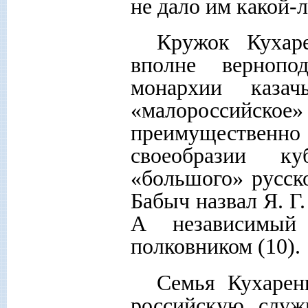
не дало им какой-
Кружок Кухар
вполне вернопо
монархии каза
«малороссий
преимущественн
своеобразии к
«большого» русск
Бабыч назвал Я. Г
А независимы
полковником (10).
Семья Кухарен
российскую служ