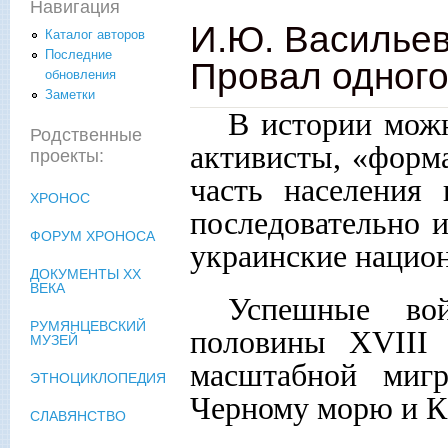
Навигация
И.Ю. Васильев
Каталог авторов
Последние
Провал одного
обновления
Заметки
В истории можн
Родственные
активисты, «форм
проекты:
часть населения 
ХРОНОС
последовательно 
ФОРУМ ХРОНОСА
украинские национ
ДОКУМЕНТЫ XX
ВЕКА
Успешные во
РУМЯНЦЕВСКИЙ
половины XVIII 
МУЗЕЙ
масштабной миг
ЭТНОЦИКЛОПЕДИЯ
Черному морю и Ка
СЛАВЯНСТВО