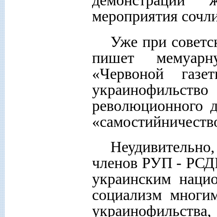
демонстрации 
мероприятия сочли
Уже при советск
пишет мемуарн
«Червоной газе
украинофильств
революционного д
«самостийничество
Неудивительно
членов РУП - РСД
украинским наци
социализм многи
украинофильств