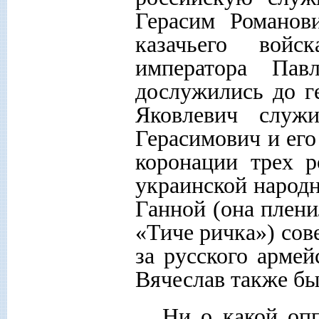
Герасим Романов
казачьего войс
императора Пав
дослужились до г
Яковлевич служ
Герасимович и ег
коронации трех р
украинской народн
Ганной (она плени
«Тиче ричка») со
за русского арме
Вячеслав также бы
Ни о какой опп