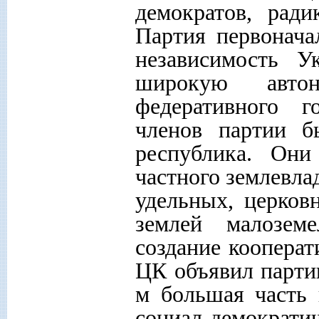
демократов, ради
Партия первонача
независимость У
широкую авто
федеративного г
членов партии б
республика. Они
частного землевла
удельных, церков
землей малозем
создание кооперат
ЦК объявил парти
м большая часть
социал-демократ