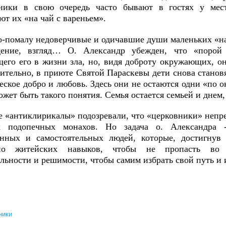
ники в свою очередь часто бывают в гостях у мес
т их «на чай с вареньем».
-помалу недоверчивые и одичавшие души маленьких «на
дение, взгляд… О. Александр убежден, что «порой 
его его в жизни зла, но, видя доброту окружающих, о
ительно, в приюте Святой Параскевы дети снова становя
еское добро и любовь. Здесь они не остаются одни «по о
ожет быть такого понятия. Семья остается семьей и днем,
 «антиклирикалы» подозревали, что «церковники» непре
х подопечных монахов. Но задача о. Александра -
енных и самостоятельных людей, которые, достигнув
чно житейских навыков, чтобы не пропасть во 
льности и решимости, чтобы самим избрать свой путь и 
ники