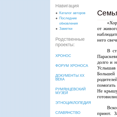
Навигация
Семь
Каталог авторов
Последние
«Хор
обновления
от живог
Заметки
наблюдать
Родственные
него свеч
проекты:
В ст
ХРОНОС
Параскев
долго и н
ФОРУМ ХРОНОСА
Услышав 
Большей 
ДОКУМЕНТЫ XX
родителе
ВЕКА
помогать 
РУМЯНЦЕВСКИЙ
Не крышу
МУЗЕЙ
готовили
ЭТНОЦИКЛОПЕДИЯ
Вско
СЛАВЯНСТВО
приют. З