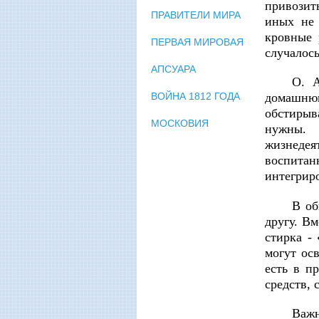
привозит
ПРАВИТЕЛИ МИРА
иных не 
кровные 
ПЕРВАЯ МИРОВАЯ
случалос
АПСУАРА
О. А
ВОЙНА 1812 ГОДА
домашнюю
обстирыв
МОСКОВИЯ
нужны. 
жизнедея
воспитан
интегриро
В об
другу. Вм
стирка -
могут ос
есть в п
средств, 
Важн