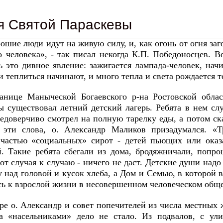
я Святой Параскевы
ошие люди идут на живую силу, и, как огонь от огня заго
о человека», - так писал некогда К.П. Победоносцев. В
 это дивное явление: зажигается лампада-человек, начи
и теплиться начинают, и много тепла и света рождается 
анице Маныческой Богаевского р-на Ростовской обла
ы существовал летний детский лагерь. Ребята в нем сл
едоверчиво смотрел на полную тарелку еды, а потом ска
эти слова, о. Александр Маликов призадумался. «Тр
частью «социальных» сирот - детей пьющих или оказ
й. Такие ребята сбегали из дома, бродяжничали, поп
от случая к случаю - ничего не даст. Детские души надо
 над головой и кусок хлеба, а Дом и Семью, в которой 
сь к взрослой жизни в несовершенном человеческом обще
ре о. Александр и совет попечителей из числа местных
а «насельниками» дело не стало. Из подвалов, с ули