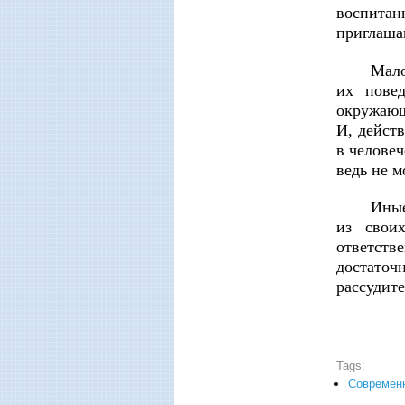
воспитан
приглашаю
Мало
их пове
окружающ
И, действ
в человеч
ведь не м
Иные
из свои
ответств
достато
рассудите
Tags:
Современ