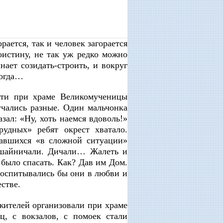
рается, так и человек загорается
оистину, не так уж редко можно
нает созидать-строить, и вокруг
тогда…
сти при храме Великомученицы
учались разные. Один мальчонка
зал: «Ну, хоть наемся вдоволь!»
удных» ребят окрест хватало.
авшихся «в сложной ситуации»
рошайничали. Дичали… Жалеть и
 было спасать. Как? Дав им Дом.
воспитывались бы они в любви и
стве.
 жителей организовали при храме
ц, с вокзалов, с помоек стали