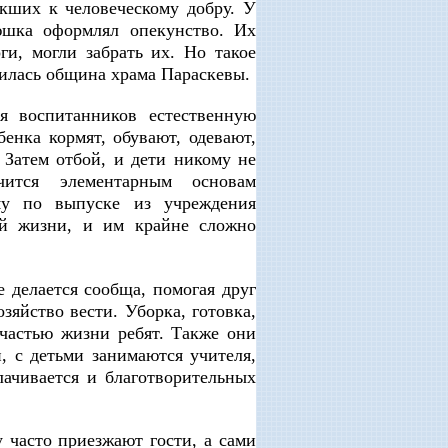
кших к человеческому добру. У
юшка оформлял опекунство. Их
ги, могли забрать их. Но такое
илась община храма Параскевы.
я воспитанников естественную
енка кормят, обувают, одевают,
 Затем отбой, и дети никому не
ится элементарным основам
ому по выпуске из учреждения
ой жизни, и им крайне сложно
е делается сообща, помогая друг
озяйство вести. Уборка, готовка,
 частью жизни ребят. Также они
, с детьми занимаются учителя,
лачивается и благотворительных
часто приезжают гости, а сами