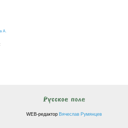
а А.
а:
WEB-редактор
Вячеслав Румянцев