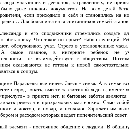
ь сюда мальчишек и девчонок, затравленных, не привы
было даже никаких документов. На всех детей бат
родители, если приходили в себя и становились на но
ь редко… Для большинства воспитанников семьей станов
лександр и его сподвижники стремились создать дл
 обстановку. Что такое интернат? Набор функций. Реб
ают, обслуживают, учат. Строго в установленные часы.
А самое главное, в интернате ребенок не уч
тельности, не взаимодействует с обществом. Поэт
ники оказываются не готовы к новой самостоятельн
ваться в социум.
щине Параскевы все иначе. Здесь - семья. А в семье вс
есте огород копать, вместе за скотиной ходить, вместе х
 «прислуги» в приюте нет, и бытовые заботы являются
ваивать ремесла в прихрамовых мастерских. Само собой
риюте и доктор, и повар, и психолог. Зарплата им вып
сбором и расходом которых ведает попечительский совет.
ый элемент - постоянное общение с людьми. В общину 