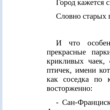
Город кажется с
Словно старых 
И что особен
прекрасные парк
крикливых чаек,
птичек, имени ко
как соседка по к
восторженно:
- Сан-Францис