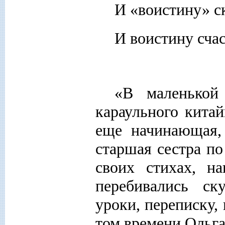
И «воистину» с
И воистину счас
«В маленькой 
караульного китай
еще начинающая,
старшая сестра по
своих стихах, н
перебивались ск
уроки, переписку, 
том времени Ольга