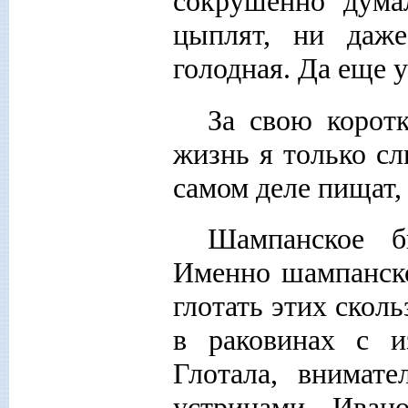
сокрушенно думал
цыплят, ни даже
голодная. Да еще у
За свою корот
жизнь я только сл
самом деле пищат, 
Шампанское б
Именно шампанско
глотать этих скол
в раковинах с 
Глотала, внимате
устрицами Ивано