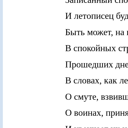
И летописец бу
Быть может, на
В спокойных стр
Прошедших дней
В словах, как л
О смуте, взвивш
О воинах, прин