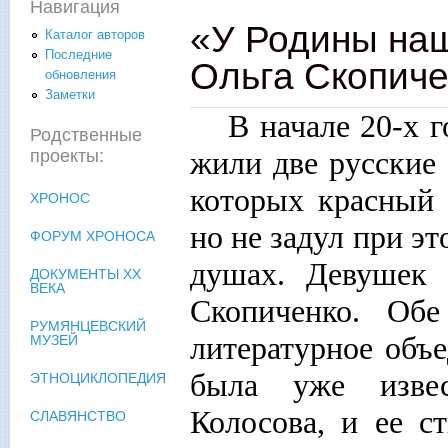
Навигация
«У Родины на
Каталог авторов
Последние
Ольга Скопиче
обновления
Заметки
В начале 20-х 
Родственные
жили две русские 
проекты:
которых красный 
ХРОНОС
но не задул при э
ФОРУМ ХРОНОСА
душах. Девушек 
ДОКУМЕНТЫ XX
ВЕКА
Скопиченко. Об
РУМЯНЦЕВСКИЙ
литературное объ
МУЗЕЙ
была уже изве
ЭТНОЦИКЛОПЕДИЯ
Колосова, и ее с
СЛАВЯНСТВО