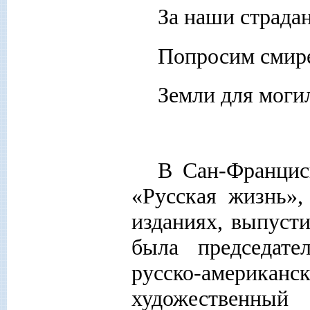
За наши страдань
Попросим смире
Земли для моги
В Сан-Францис
«Русская жизнь»,
изданиях, выпусти
была председате
русско-американс
художестве