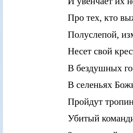
И увенчает их 
Про тех, кто вы
Полуслепой, из
Несет свой крес
В бездушных го
В селеньях Божь
Пройдут тропин
Убитый команди