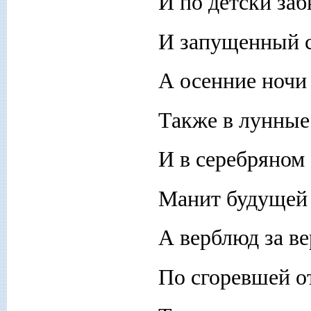
И по детски заб
И запущенный с
А осенние ночи
Также в лунные
И в серебряном
Манит будущей 
А верблюд за в
По сгоревшей от