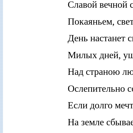
Славой вечной с
Покаяньем, свет
День настанет с
Милых дней, уш
Над страною л
Ослепительно со
Если долго мечт
На земле сбывае