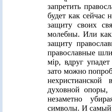
запретить правосл
будет как сейчас 
защиту своих св
молебны. Или как 
защиту правосла
православные шли 
м
i
р, вдруг упаде
зато можно попроб
нехристианской 
духовной опоры, 
незаметно убир
символы. И самый 