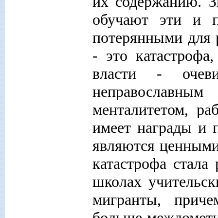
их содержанию. З
обучают эти и п
потерянными для 
- это катастрофа
власти - очев
неправославны
менталитетом, ра
имеет награды и 
являются ценными
катастрофа стала 
школах учительск
мигранты, приче
больше междомети