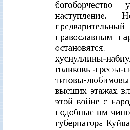
богоборчество
наступление.
предварительны
православным нар
остановятся. 
хуснуллины-набиу
голиковы-грефы-с
титовы-любимов
высших этажах вл
этой войне с нар
подобные им чино
губернатора Куйв