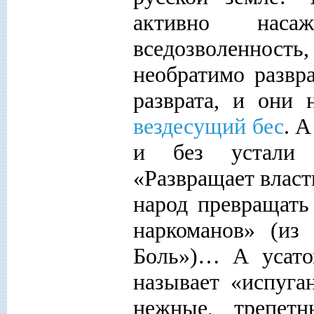
активно наса
вседозволенность,
необратимо разв
разврата, и они
вездесущий бес
. А
и без устали 
«Развращает власт
народ превращать
наркоманов» (из
Боль»)… А усато
называет «испуга
нежные, трепет