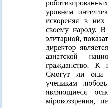
роботизирован
уровнем интелле
искореняя в них
своему народу. В
элитарной, показа
директор являетс
азиатской наци
гражданство. К 
Смогут ли они 
ученикам любовь
являющиеся осн
м
i
ровоззрения, п