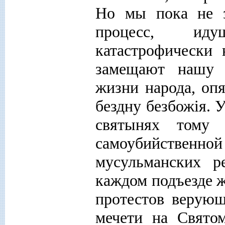
Но мы пока не з
процесс, ид
катастрофически 
замещают нашу 
жизни народа, оп
бездну безбож
i
я. 
святынях тому с
самоубийственно
мусульманских р
каждом подъезде ж
протестов верующ
мечети на Свято