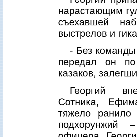
нарастающим гул
съехавшей наб
выстрелов и гик
- Без команды
передал он по
казаков, залегш
Георгий вп
Сотника, Ефим
тяжело ранило
подхорунжий 
офицера. Георг