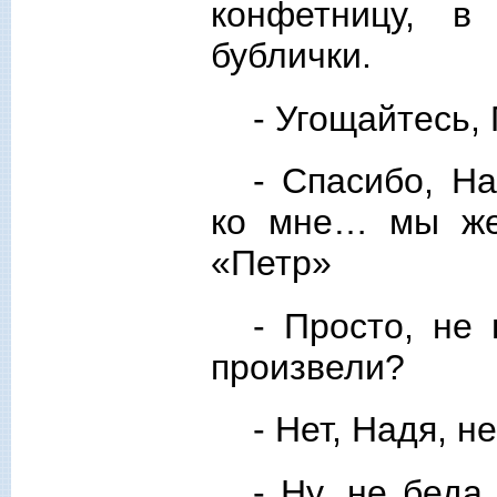
конфетницу, в
бублички.
- Угощайтесь,
- Спасибо, Н
ко мне… мы же 
«Петр»
- Просто, не
произвели?
- Нет, Надя, н
- Ну, не беда