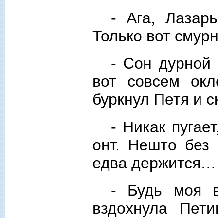
- Ага, Лазар
Только вот смурн
- Сон дурной 
вот совсем окл
буркнул Петя и с
- Никак пугае
онт. Нешто без 
едва держится…
- Будь моя в
вздохнула Пет