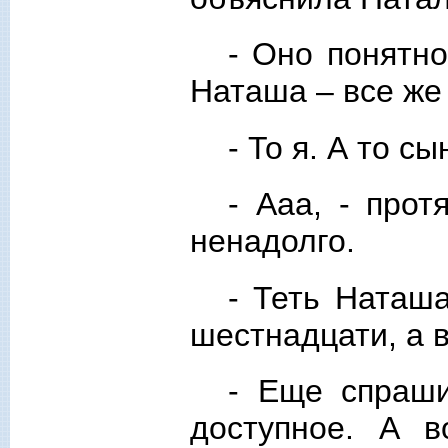
- Оно понятно
Наташа – все же
- То я. А то сы
- Ааа, - про
ненадолго.
- Теть Наташа
шестнадцати, а 
- Еще спраши
доступное. А 