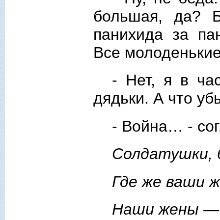
большая, да? 
панихида за па
Все молоденькие,
- Нет, я в ч
дядьки. А что уб
- Война… - со
Солдатушки, 
Где же ваши 
Наши жены — 