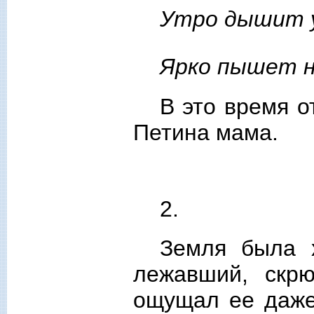
Утро дышит у
Ярко пышет н
В это время о
Петина мама.
2.
Земля была х
лежавший, скр
ощущал ее даже