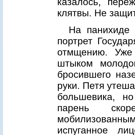
казалось, пере
клятвы. Не защи
На панихиде 
портрет Государ
отмщению. Уже
штыком молодог
бросившего наз
руки. Петя утеш
большевика, н
парень ско
мобилизованн
испуганное ли