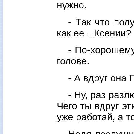
нужно.
- Так что пол
как ее…Ксении?
- По-хорошему
голове.
- А вдруг она
- Ну, раз раз
Чего ты вдруг э
уже работай, а т
Надя послушн