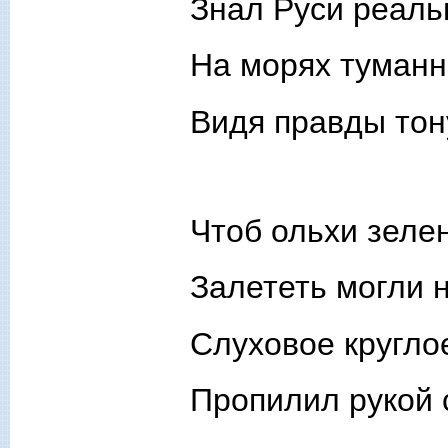
Знал Руси реаль
На морях туманн
Видя правды то
Чтоб ольхи зеле
Залететь могли н
Слуховое кругло
Пропилил рукой 