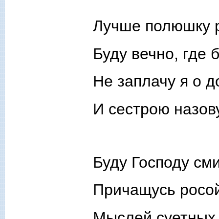
Лучше полюшку 
Буду вечно, где 
Не заплачу я о д
И сестрою назо
Буду Господу см
Причащусь росой
Мыслей суетных 