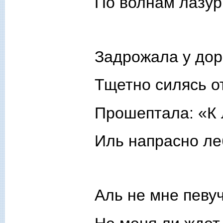
По волнам лазу
Задрожала у дор
Тщетно силясь о
Прошептала: «К
Иль напрасно л
Аль не мне певу