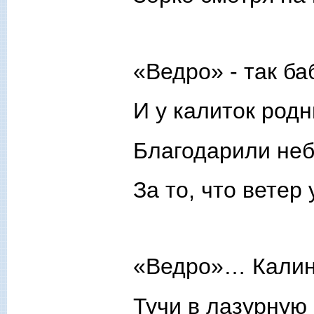
«Ведро» - так б
И у калиток род
Благодарили не
За то, что ветер у
«Ведро»… Калина
Тучи в лазурную