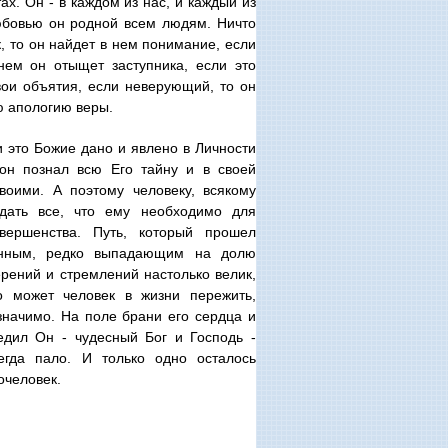
х. Он - в каждом из нас, и каждый из
юбовью он родной всем людям. Ничто
к, то он найдет в нем понимание, если
нем он отыщет заступника, если это
свои объятия, если неверующий, то он
ю апологию веры.
и это Божие дано и явлено в Личности
он познал всю Его тайну и в своей
оими. А поэтому человеку, всякому
дать все, что ему необходимо для
овершенства. Путь, который прошел
инным, редко выпадающим на долю
ерений и стремлений настолько велик,
то может человек в жизни пережить,
значимо. На поле брани его сердца и
едил Он - чудесный Бог и Господь -
сегда пало. И только одно осталось
очеловек.