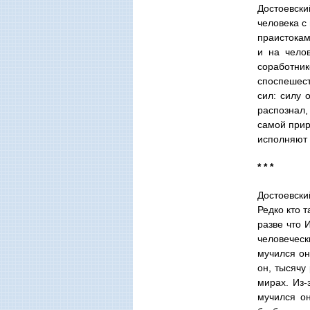
Достоевски
человека с
праистокам:
и на чело
соработн
споспешест
сил: силу 
распознал,
самой прир
исполняют 
* * *
Достоевски
Редко кто 
разве что 
человечес
мучился он
он, тысячу
мирах. Из-
мучился он