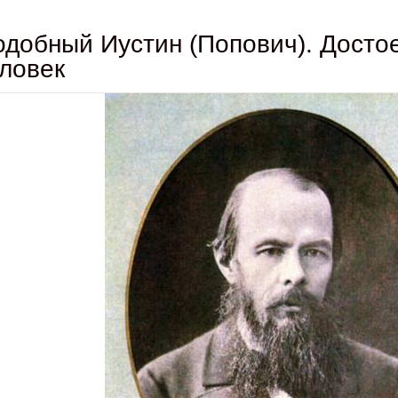
добный Иустин (Попович). Досто
ловек