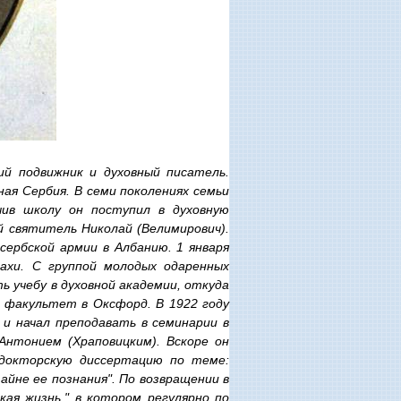
кий подвижник и духовный писатель.
ная Сербия. В семи поколениях семьи
чив школу он поступил в духовную
й святитель Николай (Велимирович).
ербской армии в Албанию. 1 января
нахи. С группой молодых одаренных
 учебу в духовной академии, откуда
й факультет в Оксфорд. В 1922 году
и начал преподавать в семинарии в
Антонием (Храповицким). Вскоре он
докторскую диссертацию по теме:
айне ее познания". По возвращении в
ая жизнь," в котором регулярно по