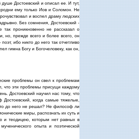
 душе Достоевский и описал ее. И тут,
сродни ему только Иов и Соломон. Не
 прочувствовал и воспел драму людских
дрывно. Без сомнения, Достоевский -
е так проникновенно не рассказал о
и, но, прежде всего и более всего, он
 поэт, ибо никто до него так отчетливо
л гимна Богу и Богочеловеку, как он,
еские проблемы он свел к проблемам
л, что эти проблемы присущи каждому
ень. Достоевский научил нас тому, что
ф Достоевский, когда самые тяжелые,
кто до него не решал? Не философ ли
монические миры, распознать их суть и
ю и теодицею, которым нет равных в
мученического опыта и поэтической