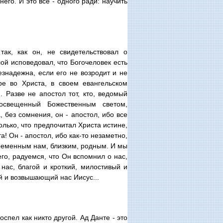
его. И это все - одного ради: научить
так, как он, не свидетельствовал о
лой исповедовал, что Богочеловек есть
езнадежна, если его не возродит и не
ре во Христа, в своем евангельском
 Разве не апостол тот, кто, ведомый
освещенный Божественным светом,
 без сомнения, он - апостол, ибо все
олько, что предпочитал Христа истине,
! Он - апостол, ибо как-то незаметно,
временным нам, близким, родным. И мы
го, радуемся, что Он вспомнил о нас,
нас, благой и кроткий, милостивый и
й и возвышающий нас Иисус...
оспел как никто другой. Ад Данте - это