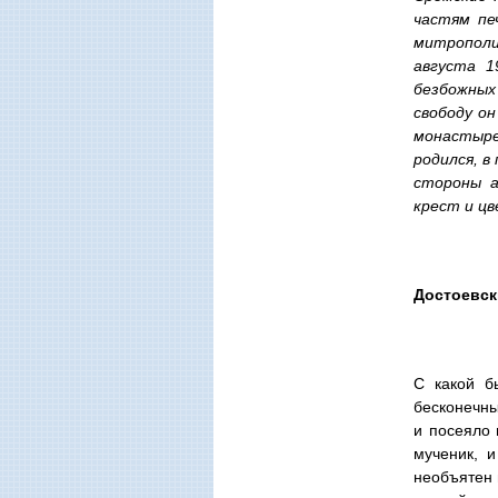
частям пе
митрополи
августа 1
безбожных 
свободу он
монастыре 
родился, в
стороны а
крест и ц
Достоевск
С какой б
бесконечны
и посеяло 
мученик, 
необъятен 