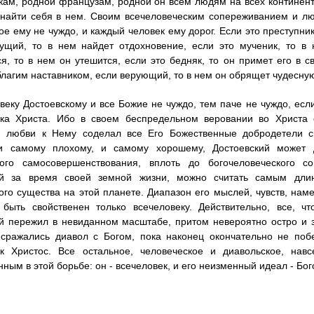
кам, родной французам, родной он всем людям на всех континента
 найти себя в нем. Своим всечеловеческим сопереживанием и л
ое ему не чуждо, и каждый человек ему дорог. Если это преступни
ущий, то в нем найдет отдохновение, если это мученик, то в 
я, то в нем он утешится, если это бедняк, то он примет его в 
благим наставником, если верующий, то в нем он обрящет чудесну
веку Достоевскому и все Божие не чуждо, тем паче не чуждо, есл
ека Христа. Ибо в своем беспредельном веровании во Христа 
й любви к Нему соделал все Его Божественные добродетели св
 и самому плохому, и самому хорошему, Достоевский может 
ного самосовершенствования, вплоть до богочеловеческого с
ий за время своей земной жизни, можно считать самым дл
ого существа на этой планете. Диапазон его мыслей, чувств, нам
 быть свойственен только всечеловеку. Действительно, все, ч
й пережил в невиданном масштабе, притом невероятно остро и 
 сражались диавол с Богом, пока наконец окончательно не поб
ек Христос. Все остальное, человеческое и диавольское, нав
ным в этой борьбе: он - всечеловек, и его неизменный идеал - Бог