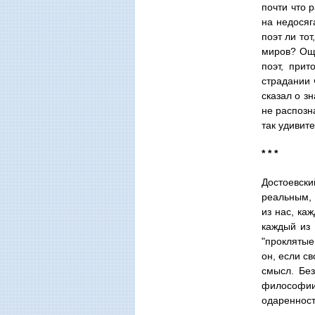
почти что 
на недосяг
поэт ли то
миров? Ощу
поэт, прит
страдании 
сказал о зн
не распозн
так удивит
* * *
Достоевски
реальным, 
из нас, ка
каждый из 
"проклятые
он, если с
смысл. Бе
философии
одаренност