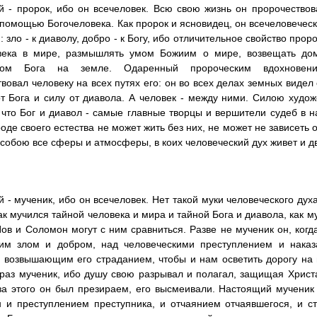
й - пророк, ибо он всечеловек. Всю свою жизнь он пророчество
 помощью Богочеловека. Как пророк и ясновидец, он всечеловеческ
 зло - к диаволу, добро - к Богу, ибо отличительное свойство прор
века в мире, размышлять умом Божиим о мире, возвещать дом
иком Бога на земле. Одаренный пророческим вдохновен
вовал человеку на всех путях его: он во всех делах земных виде
от Бога и силу от диавола. А человек - между ними. Силою худо
 что Бог и диавол - самые главные творцы и вершители судеб в 
оде своего естества не может жить без них, не может не зависеть о
собою все сферы и атмосферы, в коих человеческий дух живет и д
й - мученик, ибо он всечеловек. Нет такой муки человеческого дух
так мучился тайной человека и мира и тайной Бога и диавола, как 
Иов и Соломон могут с ним сравниться. Разве не мученик он, когд
ким злом и добром, над человеческими преступлением и наказ
 возвышающим его страданием, чтобы и нам осветить дорогу на
 раз мученик, ибо душу свою разрывал и полагал, защищая Христ
за этого он был презираем, его высмеивали. Настоящий мученик 
 и преступлением преступника, и отчаянием отчаявшегося, и с