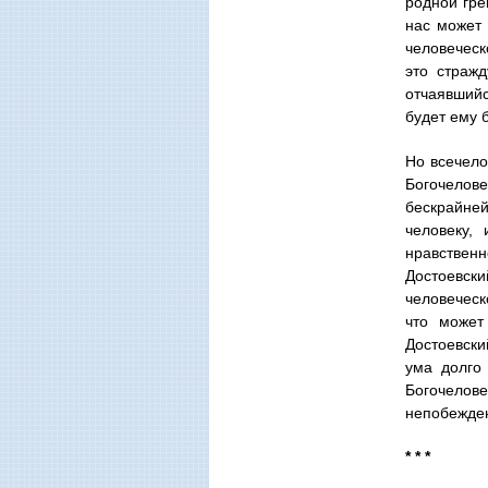
родной гре
нас может
человеческ
это стражд
отчаявшийс
будет ему 
Но всечело
Богочелов
бескрайне
человеку,
нравствен
Достоевск
человеческ
что может
Достоевски
ума долго
Богочелов
непобежден
* * *