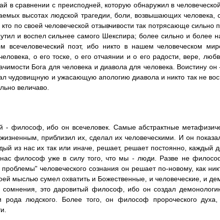
рай в сравнении с преисподней, которую обнаружил в человеческой
аемых высотах людской трагедии, боли, возвышающих человека, 
т, кто по своей человеческой отзывчивости так потрясающе сильно
тил и воспел сильнее самого Шекспира; более сильно и более на
ом всечеловеческий поэт, ибо никто в нашем человеческом мир
человека, о его тоске, о его отчаянии и о его радости, вере, любв
ачимости Бога для человека и диавола для человека. Воистину он -
ал чудовищную и ужасающую апологию диавола и никто так не воспе
ельно величаво.
й - философ, ибо он всечеловек. Самые абстрактные метафизич
жизненным, приблизил их, сделал их человеческими. И он показа
ждый из нас их так или иначе, решает, решает постоянно, каждый д
нас философ уже в силу того, что мы - люди. Разве не филосо
 проблемы" человеческого сознания он решает по-новому, как ни
воей мыслью сумел охватить и Божественные, и человеческие, и де
з сомнения, это даровитый философ, ибо он создал демонологи
 рода людского. Более того, он философ пророческого духа, 
и.