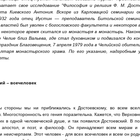
чатает свое исследование "Философия и религия Ф. М. Досто
та Киевского Антония. Вскоре из Карловацкой семинарии о
932 года отец Иустин — преподаватель Битольской семина
властей был уволен с богословского факультета и некоторое в
 некоторое время скитался из монастыря в монастырь. Наконец
Челие близ Вальева, где стал духовником и подвизался до кон
 праздник Благовещения, 7 апреля 1979 года в Челийской обител
лтаря монастырского храма. По его указанию, надгробным
веты.
ий – всечеловек
ы стороны мы ни приближались к Достоевскому, во всем вселе
. Многосторонность его гения поразительна. Кажется, что Верховн
их в одной человеческой душе, и так появился Достоевский. В по
и апостол, и поэт, и философ. Он принадлежит всем мирам и 
и неисчерпаем. Этот человек - для всех всечеловек и всем он род