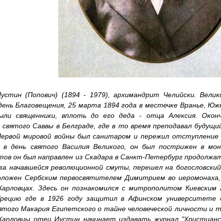
Иустин (Попович) (1894 - 1979), архимандрит Челийски. Вели
день Благовещения, 25 марта 1894 года в местечке Вранье, Юж
ыли священники, вплоть до его деда - отца Алексия. Окон
 святого Саввы в Белграде, где в то время преподавал будущи
Первой мировой войны был санитаром и пережил отступление с
, в день святого Василия Великого, он был пострижен в мо
ов он был направлен из Скадара в Санкт-Петербург продолжать
з-за начавшейся революционной смуты, перешел на богословски
оложен Сербским первосвятителем Димитрием во иеромонаха, 
Карловцах. Здесь он познакомился с митрополитом Киевским 
рецию где в 1926 году защитил в Афинском университете 
ятого Макария Египетского о тайне человеческой личности и т
Карловцы отец Иустин начинает издавать журнал "Христианск