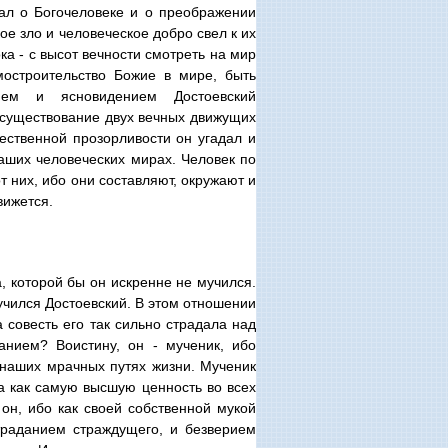
вал о Богочеловеке и о преображении
ое зло и человеческое добро свел к их
ока - с высот вечности смотреть на мир
остроительство Божие в мире, быть
ием и ясновидением Достоевский
л существование двух вечных движущих
жественной прозорливости он угадал и
наших человеческих мирах. Человек по
т них, ибо они составляют, окружают и
вижется.
а, которой бы он искренне не мучился.
мучился Достоевский. В этом отношении
а совесть его так сильно страдала над
анием? Воистину, он - мученик, ибо
 наших мрачных путях жизни. Мученик
а как самую высшую ценность во всех
он, ибо как своей собственной мукой
траданием страждущего, и безверием