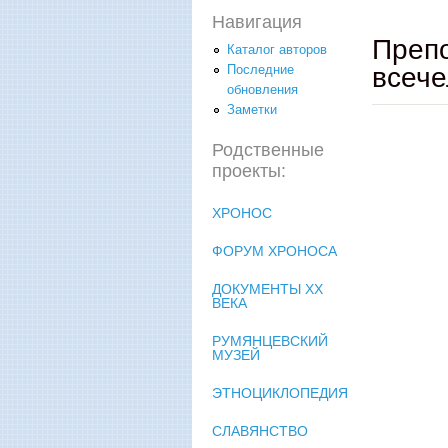
Навигация
Препо
Каталог авторов
всече
Последние
обновления
Заметки
Родственные
проекты:
ХРОНОС
ФОРУМ ХРОНОСА
ДОКУМЕНТЫ XX
ВЕКА
РУМЯНЦЕВСКИЙ
МУЗЕЙ
ЭТНОЦИКЛОПЕДИЯ
СЛАВЯНСТВО