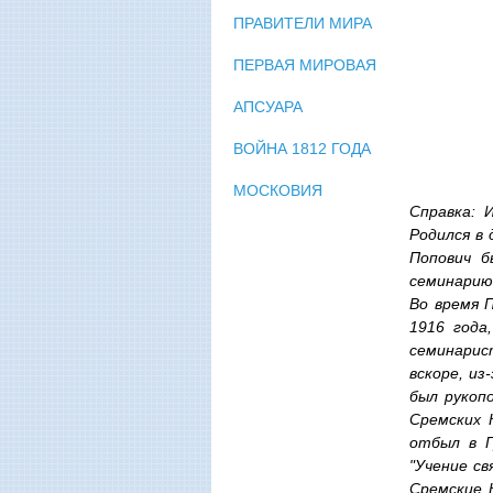
ПРАВИТЕЛИ МИРА
ПЕРВАЯ МИРОВАЯ
АПСУАРА
ВОЙНА 1812 ГОДА
МОСКОВИЯ
Справка: 
Родился в 
Попович б
семинарию
Во время 
1916 года
семинарист
вскоре, и
был рукоп
Сремских 
отбыл в Г
"Учение св
Сремские 