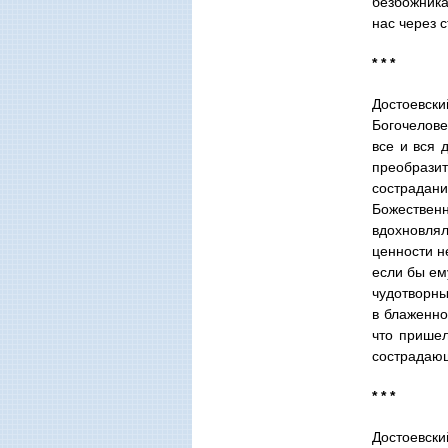
безбожника
нас через 
* * *
Достоевск
Богочелове
все и вся 
преобразит
сострадани
Божествен
вдохновлял
ценности н
если бы ем
чудотворны
в блаженно
что пришел
сострадающ
* * *
Достоевский