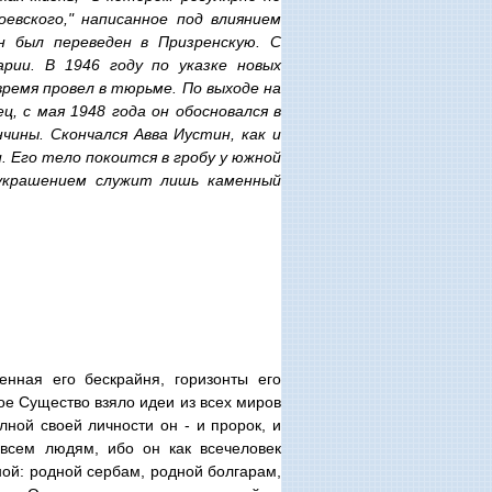
евского," написанное под влиянием
н был переведен в Призренскую. С
рии. В 1946 году по указке новых
ремя провел в тюрьме. По выходе на
, с мая 1948 года он обосновался в
чины. Скончался Авва Иустин, как и
и. Его тело покоится в гробу у южной
 украшением служит лишь каменный
нная его бескрайня, горизонты его
ое Существо взяло идеи из всех миров
лной своей личности он - и пророк, и
всем людям, ибо он как всечеловек
ной: родной сербам, родной болгарам,