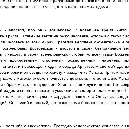
. Более того, он мучился страданиями детей как никто до и после н
страдания становиться лучше, стать настоящими людьми.
ий - апостол, ибо он - всечеловек. В новейшее время никто 
ке Христе. В течение веков не было человека, который с такой си
для человека во всех мирах. Трагедия человека окончательна и б
 Богочеловек. Достоевский - апостол в своей безграничной ве
и к людям, в своей всечеловечской любви ко всей твари Божьей.
ным вдохновением, опаленный Божественным пламенем, пр
, опалял и просвещал людские сердца Христовым светом? Да, да,
еба и земли он сводил ко Христу и изводил из Христа. Притом наст
у даже с математической точностью доказали, что истина вне Христа
м образом вселяет чудесного Христа в наши души, делает Его со
й радости сердца нашего, в умилении и восторге плачем подле Не
 к нам, что прикоснулся к сердцам нашим, что Он здесь, среди 
ий. Он - тихий и нежный, и в то же время бесконечно возвышенны
 - поэт, ибо он всечеловек. Трагедию человеческого существа он в