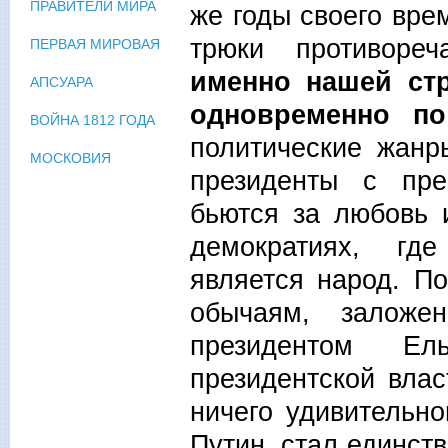
ПРАВИТЕЛИ МИРА
же годы своего вре
трюки противореч
ПЕРВАЯ МИРОВАЯ
именно нашей ст
АПСУАРА
одновременно по
ВОЙНА 1812 ГОДА
политические жанр
МОСКОВИЯ
президенты с пре
бьются за любовь 
демократиях, гд
является народ. П
обычаям, заложе
президентом Ел
президентской влас
ничего удивительно
Путин, стал единст