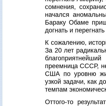
сомнения, сохрани
начался аномальны
Бараку Обаме приш
догнать и перегна
К сожалению, истор
За 20 лет радикаль
благоприятнейший
преемница СССР, не
США по уровню жи
узкой задачи, как д
темпам экономическ
Оттого-то результ