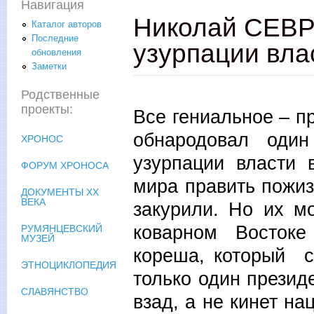
Навигация
Николай СЕВ
Каталог авторов
Последние
узурпации вла
обновления
Заметки
Родственные
проекты:
Все гениальное – п
обнародовал один
ХРОНОС
узурпации власти 
ФОРУМ ХРОНОСА
мира править пожи
ДОКУМЕНТЫ XX
ВЕКА
закурили. Но их м
коварном Востоке
РУМЯНЦЕВСКИЙ
МУЗЕЙ
кореша, который с
ЭТНОЦИКЛОПЕДИЯ
только один презид
СЛАВЯНСТВО
взад, а не кинет на