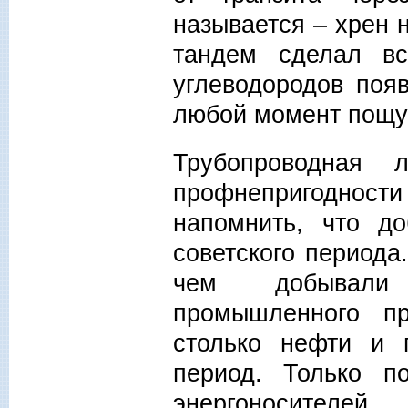
называется – хрен 
тандем сделал в
углеводородов поя
любой момент пощуп
Трубопроводная 
профнепригодно
напомнить, что д
советского период
чем добывали 3
промышленного п
столько нефти и г
период. Только п
энергоносителе