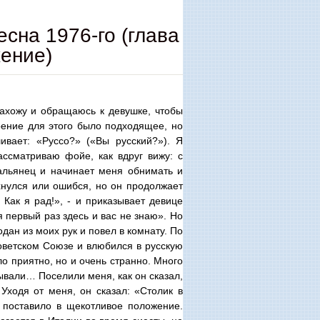
на 1976-го (глава
жение)
ахожу и обращаюсь к девушке, чтобы
оение для этого было подходящее, но
вает: «Руссо?» («Вы русский?»). Я
ассматриваю фойе, как вдруг вижу: с
альянец и начинает меня обнимать и
ехнулся или ошибся, но он продолжает
. Как я рад!», - и приказывает девице
 первый раз здесь и вас не знаю». Но
дан из моих рук и повел в комнату. По
оветском Союзе и влюбился в русскую
ло приятно, но и очень странно. Много
зывали… Поселили меня, как он сказал,
Уходя от меня, он сказал: «Столик в
я поставило в щекотливое положение.