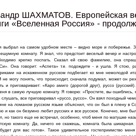
андр ШАХМАТОВ. Европейская вес
иги «Вселенная Россия» - продол
я выбрал на самом удобном месте – видно море и побережье. З
ешумную комнату. Я знал, что предстоит веселый вечер и настр
бходимо крепко поспать. Сказал ей свою фамилию, она спраши
Си». Она говорит: «Аспета» т.е. подождите - и ушла. Я стою, р
криками на искаженном русском подбегает ко мне немолодой ит
Я не могу понять, что происходит, сначала подумал, может он р
ть и приговаривает: «Каро амиго (дорогой друг), руссо (русский)
еня в самую лучшую комнату. Я говорю: «Простите, вы ошиблись, я
л слушать, все приговаривал «руссо, руссо». Он взял походный чемо
мне на ломаном русском языке объяснил, что он был в плену в С
ю и как он безумно любит русских и все русское. Конечно, мне бы
л, но такого еще не встречал, особенно, чтоб меня по матушке на
тскую комнату. Да, ничего не скажешь, комната была шикарная. 
будет для вас готов». Такое удивительное гостеприимство мен