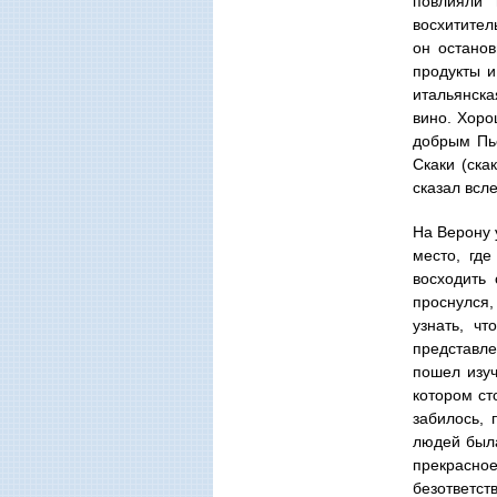
повлияли 
восхитител
он останов
продукты и
итальянска
вино. Хоро
добрым Пье
Скаки (ска
сказал всл
На Верону у
место, гд
восходить
проснулся,
узнать, ч
представле
пошел изуч
котором ст
забилось, 
людей была
прекрасное
безответст