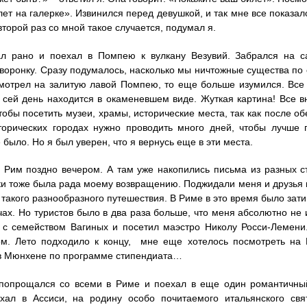
лет на галерке». Извинился перед девушкой, и так мне все показа
второй раз со мной такое случается, подумал я.
ал рано и поехал в Помпею к вулкану Везувий. Забрался на с
 воронку. Сразу подумалось, насколько мы ничтожные существа по 
мотрел на залитую лавой Помпею, то еще больше изумился. Все 
 сей день находится в окаменевшем виде. Жуткая картина! Все 
тобы посетить музеи, храмы, исторические места, так как после о
торических городах нужно проводить много дней, чтобы лучше 
 было. Но я был уверен, что я вернусь еще в эти места.
 Рим поздно вечером. А там уже накопились письма из разных ст
и тоже была рада моему возвращению. Поджидали меня и друзья и
 такого разнообразного путешествия. В Риме в это время было зат
чах. Но туристов было в два раза больше, что меня абсолютно не 
 с семейством Вагиных и посетил маэстро Николу Росси-Лемени
ом. Лето подходило к концу, мне еще хотелось посмотреть на
в Мюнхене по программе стипендиата…
попрощался со всеми в Риме и поехал в еще один романтичный
ехал в Ассиси, на родину особо почитаемого итальянского свя