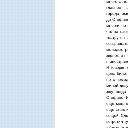
много авто
главное – 
города, ос
ди Стефано
мне лично о
что на так
театру с н
возвращат
молодые ре
звонок, а я
я иностран
Я говорю: 
цена билето
не с чемод
милой деву
жду, когда
Стефано. И
еще мощне
еще стояли
вещей. Сло
встретил т
«Как не мо