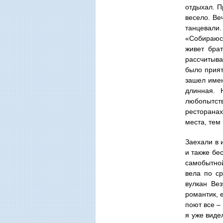
отдыхал. П
весело. Ве
танцевали
«Собираюсь
живет брат
рассчитыва
было прият
зашел имен
длинная. 
любопытств
ресторанах
места, тем
Заехали в 
и также бе
самобытной
вела по с
вулкан Ве
романтик, 
поют все –
я уже виде