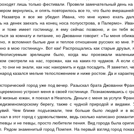
роходят лишь только фестивали. Провели замечательный день на 
чером вернулись, и опять повторилось все то, что было вчерашней
. Назавтра я все же убедил Ивана, что мне нужно ехать да
 на денек заехать на конец носа полуострова, в Палермо». Иван
 и тоже имеет гостиницу, я ему сейчас позвоню, и он тебя вс
ться за комнату и питание, но Джованни говорит: «Ты меня обижа
но, я вспомнил былые дни и теплое отношение русских ко мне. Н
но в мою гостиницу». Вот как! Распрощались как старые друзья, я
Неописуемым зрелищем было, когда мы проезжали маленьки
ом смотрели на нас, горожан, как на каких-то чудаков. А если 
, то они не знали, как нас накормить и куда посадить. Я заметил,
 народ казался мельче телосложением и ниже ростом. Да и характе
исторический город уже под вечер. Разыскал брата Джованни Фран
сцеремонно устроил меня в своей гостинице. Познакомившись с гр
 жизнью южан, я поехал в Неаполь. Деньги с меня за услуги Франко
редиземноморскому берегу, также с чудной природой и видами.
зувий. Чем ближе подъезжали, тем больше было людей и в во
ехал в этот город с удовольствием, ведь сколько написано романт
 певцы и не певцы, просто любители пения. Вид города была ориги
л. Рядом знаменитый город Помпея. На первый взгляд город пока