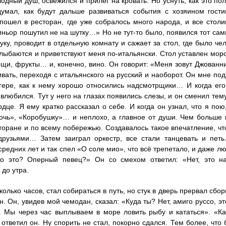
одный душ, освежился и прилег на кровать. Но уснуть, как это по
думал, как будут дальше развиваться события с хозяином гост
пошел в ресторан, где уже собралось много народа, и все столи
иньор пошутил не на шутку…» Но не тут-то было, появился тот самы
уку, проводит в отдельную комнату и сажает за стол, где было че
лыбаются и приветствуют меня по-итальянски. Стол уставлен мор
ощи, фрукты… и, конечно, вино. Он говорит: «Меня зовут Джованни
ивать, переходя с итальянского на русский и наоборот. Он мне под
гере, как к нему хорошо относились надсмотрщики… И когда его 
 влюбился. Тут у него на глазах появились слезы, и он сменил тему
рдце. Я ему кратко рассказал о себе. И когда он узнал, что я по
чь», «Коробушку»… и неплохо, а главное от души. Чем больше в
торане и по всему побережью. Создавалось такое впечатление, что
рузьями… Затем заиграл оркестр, все стали танцевать и петь.
средних лет и так спел «О соле мио», что всё трепетало, и даже л
то это? Оперный певец?» Он со смехом ответил: «Нет, это н
 до утра.
олько часов, стал собираться в путь, но стук в дверь прервал сбо
н. Он, увидев мой чемодан, сказал: «Куда ты? Нет, амиго руссо, эт
. Мы через час выплываем в море ловить рыбу и кататься». «Как
 ответил он. Ну спорить не стал, покорно сдался. Тем более, чт