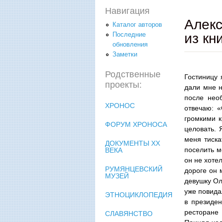
Навигация
Алекс
Каталог авторов
из кн
Последние
обновления
Заметки
Родственные
Гостиницу 
проекты:
дали мне н
после нео
ХРОНОС
отвечаю: «
громкими 
ФОРУМ ХРОНОСА
целовать. 
меня тиска
ДОКУМЕНТЫ XX
поселить м
ВЕКА
он не хоте
РУМЯНЦЕВСКИЙ
дороге он 
МУЗЕЙ
девушку Ол
уже повида
ЭТНОЦИКЛОПЕДИЯ
в президен
ресторане 
СЛАВЯНСТВО