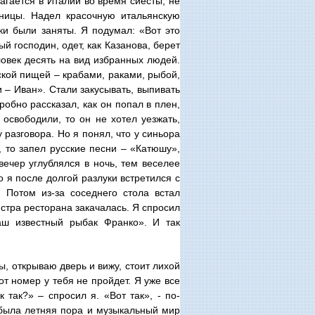
лагается в Италии во время сиесты, не
иницы. Надел красочную итальянскую
ки были заняты. Я подумал: «Вот это
й господин, одет, как Казанова, берет
ловек десять на вид избранных людей.
ской пищей – крабами, раками, рыбой,
 – Иван». Стали закусывать, выпивать
робно рассказал, как он попал в плен,
освободили, то он не хотел уезжать,
 разговора. Но я понял, что у синьора
ю, то запел русские песни – «Катюшу»,
ечер углублялся в ночь, тем веселее
 я после долгой разлуки встретился с
 Потом из-за соседнего стола встал
юстра ресторана закачалась. Я спросил
аш известный рыбак Франко». И так
ры, открываю дверь и вижу, стоит лихой
от номер у тебя не пройдет. Я уже все
 так?» – спросил я. «Вот так», - по-
о была летняя пора и музыкальный мир