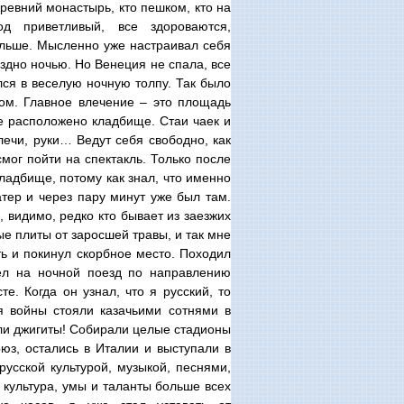
ревний монастырь, кто пешком, кто на
д приветливый, все здороваются,
альше. Мысленно уже настраивал себя
оздно ночью. Но Венеция не спала, все
лся в веселую ночную толпу. Так было
ком. Главное влечение – это площадь
де расположено кладбище. Стаи чаек и
лечи, руки… Ведут себя свободно, как
смог пойти на спектакль. Только после
кладбище, потому как знал, что именно
тер и через пару минут уже был там.
 видимо, редко кто бывает из заезжих
е плиты от заросшей травы, и так мне
ть и покинул скорбное место. Походил
сел на ночной поезд по направлению
е. Когда он узнал, что я русский, то
мя войны стояли казачьими сотнями в
ыли джигиты! Собирали целые стадионы
юз, остались в Италии и выступали в
усской культурой, музыкой, песнями,
я культура, умы и таланты больше всех