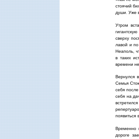
стоячий би
души. Уже 
Утром вст
гигантскую
сверху пос
лавой и по
Неаполь, ч
в таких ис
времени не
Вернулся в
Семья Сток
себя после
себя на да
встретился
репертуар
появиться 
Временно 
дороге за