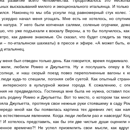
на развитие всего человечества. Продолжалось это несколь
ьных высказываний милого и эмоционального итальянца. И только к
ился. Наконец-то мы оба уснули под равномерный стук колес. 
 усердно начал меня угощать. Мне есть не хотелось, но спутни
я натура. У него были копченая салями, соленые огурчики, до
шо, что уже подъехали к вокзалу Вероны, а то бы получилось, ка
тро, как давние знакомые. Он сказал, что будет следить за тв
ки – по-итальянски шахматы) в прессе и эфире. «А может быть, 
ед итальянец.
 меня был отведен только день. Как говорится, время поджимало. Н
е жили, любили Ромео и Джульетта. Ну и послушать оперу в К
 солнце, и наш скорый поезд повез переполненные вагоны к к
 люди куда-то спешили, погоняя себя суетой. Как опытный стра
то интересного в культурной жизни города. К сожалению, с о
ния не предвиделось. Гостиница мне была не нужна, оставил по
ать родину Ромео и Джульетты. Вот то место, о котором так мног
ояла Джульетта, протянув свои нежные руки стоявшему в саду Ро
передо мной как бы появилась картина тех древних лет, как на
 естественным явлением. Когда люди любили раз и навсегда! Ког
! И хотелось представить, как бы эти две чистые души оценили 
венное времечко?! Не успел приземлить свои мысли, как вдруг