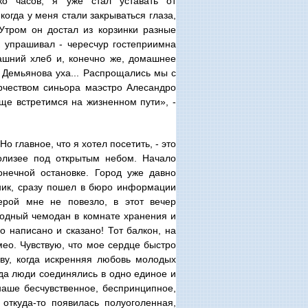
ко часов, я уже стал уставать от
огда у меня стали закрываться глаза,
Утром он достал из корзинки разные
к упрашивал - чересчур гостеприимна
машний хлеб и, конечно же, домашнее
к Демьянова уха... Распрощались мы с
орчеством синьора маэстро Алесандро
еще встретимся на жизненном пути», -
о главное, что я хотел посетить, - это
олизее под открытым небом. Начало
онечной остановке. Город уже давно
нник, сразу пошел в бюро информации
перой мне не повезло, в этот вечер
ходный чемодан в комнате хранения и
о написано и сказано! Тот балкон, на
мео. Чувствую, что мое сердце быстро
яву, когда искренняя любовь молодых
да люди соединялись в одно единое и
наше бесчувственное, беспринципное,
 откуда-то появилась полуоголенная,