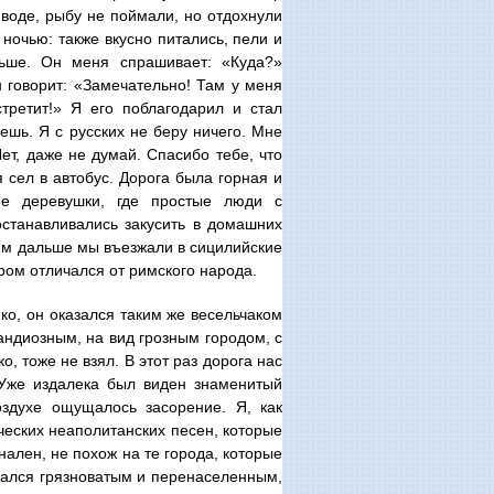
воде, рыбу не поймали, но отдохнули
 ночью: также вкусно питались, пели и
льше. Он меня спрашивает: «Куда?»
 говорит: «Замечательно! Там у меня
третит!» Я его поблагодарил и стал
ешь. Я с русских не беру ничего. Мне
ет, даже не думай. Спасибо тебе, что
 сел в автобус. Дорога была горная и
е деревушки, где простые люди с
останавливались закусить в домашних
 чем дальше мы въезжали в сицилийские
ром отличался от римского народа.
ко, он оказался таким же весельчаком
андиозным, на вид грозным городом, с
, тоже не взял. В этот раз дорога нас
 Уже издалека был виден знаменитый
здухе ощущалось засорение. Я, как
ических неаполитанских песен, которые
нален, не похож на те города, которые
зался грязноватым и перенаселенным,