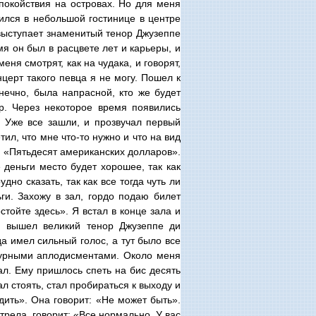
покойствия на островах. Но для меня
оился в небольшой гостинице в центре
 выступает знаменитый тенор Джузеппе
я он был в расцвете лет и карьеры, и
еня смотрят, как на чудака, и говорят,
нцерт такого певца я не могу. Пошел к
онечно, была напрасной, кто же будет
р. Через некоторое время появились
. Уже все зашли, и прозвучал первый
тил, что мне что-то нужно и что на вид
: «Пятьдесят американских долларов».
е деньги место будет хорошее, так как
дно сказать, так как все тогда чуть ли
и. Захожу в зал, гордо подаю билет
стойте здесь». Я встал в конце зала и
 и вышел великий тенор Джузеппе ди
а имел сильный голос, а тут было все
урными аплодисментами. Около меня
ал. Ему пришлось спеть на бис десять
л стоять, стал пробираться к выходу и
дить». Она говорит: «Не может быть».
трела, говорит: «Все нормально. У вас