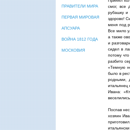
Принял хол
ПРАВИТЕЛИ МИРА
смог, все 
рубашку и 
ПЕРВАЯ МИРОВАЯ
здорово! С
меня под р
АПСУАРА
Все мило у
а также ов
ВОЙНА 1812 ГОДА
и разговар
сидел в ла
МОСКОВИЯ
потому что
разбито се
«Темную но
было в рес
родными, д
итальянец 
Ивана: «К
веселились
Поспав неск
хозяин Ива
приготовил
итальянски