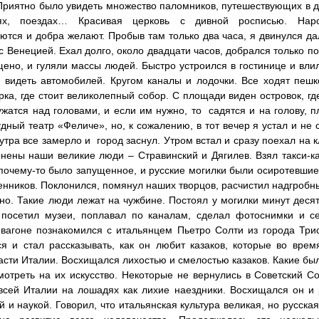
 Приятно было увидеть множество паломников, путешествующих в д
ях, поездах… Красивая церковь с дивной росписью. Наро
ются и добра желают. Пробыв там только два часа, я двинулся д
 с Венецией. Ехал долго, около двадцати часов, добрался только п
ено, и гуляли массы людей. Быстро устроился в гостинице и вли
 видеть автомобилей. Кругом каналы и лодочки. Все ходят пеш
рка, где стоит великолепный собор. С площади виден островок, г
ужатся над головами, и если им нужно, то садятся и на голову, п
удный театр «Феличе», но, к сожалению, в тот вечер я устал и не 
 утра все замерло и город заснул. Утром встал и сразу поехал на 
нены наши великие люди – Стравинский и Дягилев. Взял такси-ка
очему-то было запущенное, и русские могилки были осиротевшие,
енников. Поклонился, помянул наших творцов, расчистил надгробны
тно. Такие люди лежат на чужбине. Постоял у могилки минут деся
, посетил музеи, поплавал по каналам, сделал фотоснимки и 
вагоне познакомился с итальянцем Пьетро Солти из города Трист
я и стал рассказывать, как он любит казаков, которые во вре
асти Италии. Восхищался лихостью и смелостью казаков. Какие б
отреть на их искусство. Некоторые не вернулись в Советский Со
всей Италии на лошадях как лихие наездники. Восхищался он и р
й и наукой. Говорил, что итальянская культура великая, но русска