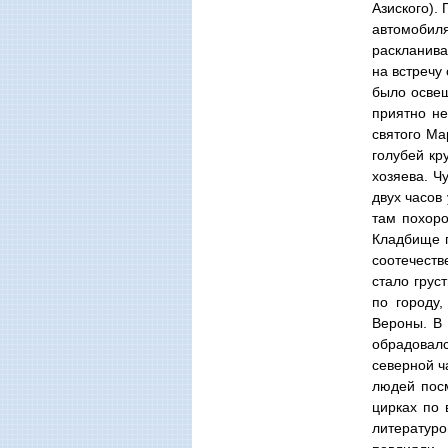
Азиского).
автомобил
раскланива
на встречу
было освещ
приятно не
святого Ма
голубей кр
хозяева. Ч
двух часов
там похоро
Кладбище п
соотечеств
стало грус
по городу
Вероны. В 
обрадовалс
северной ч
людей посм
цирках по 
литературо