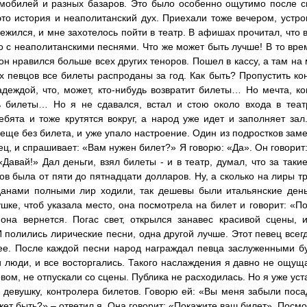
мобилей и разных базаров. Это было особенно ощутимо после с
это история и неаполитанский дух. Приехали тоже вечером, устр
вежился, и мне захотелось пойти в театр. В афишах прочитал, что
 с неаполитанскими песнями. Что же может быть лучше! В то врем
н нравился больше всех других теноров. Пошел в кассу, а там на м
их певцов все билеты распроданы за год. Как быть? Пропустить ко
адеждой, что, может, кто-нибудь возвратит билеты… Но мечта, к
ь билеты… Но я не сдавался, встал и стою около входа в теат
бята и тоже крутятся вокруг, а народ уже идет и заполняет зал
 еще без билета, и уже упало настроение. Один из подростков заме
ец, и спрашивает: «Вам нужен билет?» Я говорю: «Да». Он говорит
«Давай!» Дал деньги, взял билеты - и в театр, думал, что за таки
в была от пяти до пятнадцати долларов. Ну, а сколько на лиры тру
анами полными лир ходили, так дешевы были итальянские деньг
шке, чтоб указала место, она посмотрела на билет и говорит: «По
 она вернется. Погас свет, открылся занавес красивой сцены,
 полились лирические песни, одна другой лучше. Этот певец всегд
е. После каждой песни народ награждал певца заслуженными б
 люди, и все восторгались. Такого наслаждения я давно не ощущ
вом, не отпускали со сцены. Публика не расходилась. Но я уже уста
у девушку, контролера билетов. Говорю ей: «Вы меня забыли поса
жет быть?» – ответил я. Она говорит: «Покажите ваш билет». Посмо