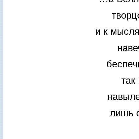
творц
и к мысл
наве
беспечн
так
навыле
лишь 