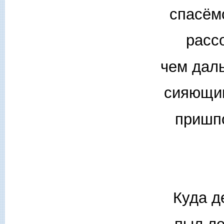
спасёмс
расс
чем даль
сияющим
пришп
Куда д