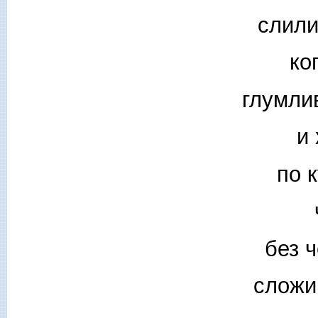
слили
ко
глумли
и
по 
без ч
сложи