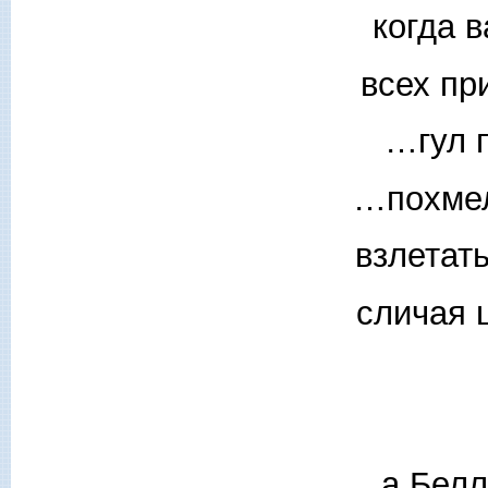
когда 
всех пр
…гул п
…похмел
взлетат
сличая 
…а Белл