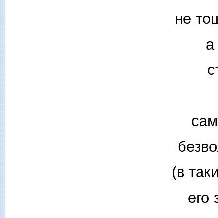
не то
а
с
сам
безво
(в так
его 