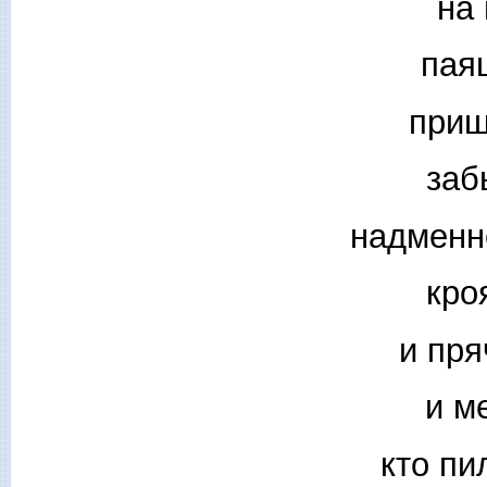
на
пая
приш
заб
надменн
кро
и пря
и м
кто пи