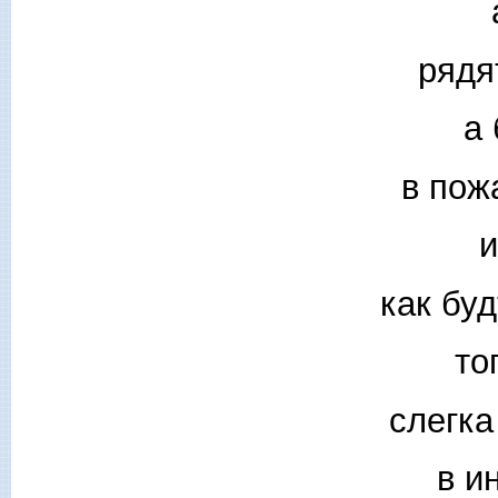
рядят
а
в пож
как бу
то
слегка
в и