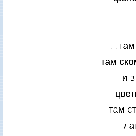
…там 
там ско
и в
цвет
там с
ла