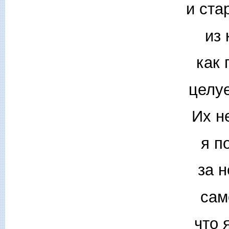
и ста
из 
как 
целу
Их н
я п
за 
сам
что 