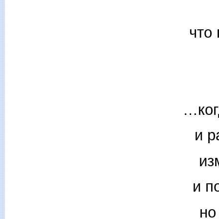
что
…ког
и р
из
и п
но