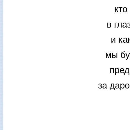
кто
в гла
и ка
мы бу
пред
за даро