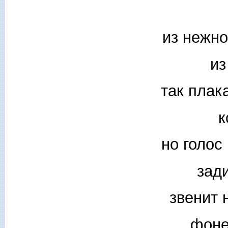
из нежно
из
так плак
к
но голос
зад
звенит 
фоне