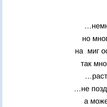
…немн
но мно
на миг о
так мно
…раст
…не позд
а може