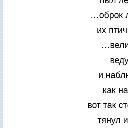
пыл ле
…оброк л
их птич
…велик
веду
и набл
как на
вот так с
тянул и