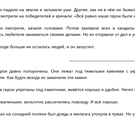
и падали на землю и затыкали уши. Другие, как ни в чём не быва
смотрели на победителей и кричали: «Всё равно наши герои были 
ги смотрели, качали головами. Потом заковали всех в кандалы 
ь любители заниматься своими делами. Но их оторвали от дел и у
роде больше не осталось людей, и он запустел.
___________________________
рои давно похоронены. Они лежат под тяжелыми камнями с укр
ли. Как будто всегда их заменяли эти камни.
а герои упрятаны под памятники, живётся хорошо и удобно. Ничто 
маленькие, вольготно расселились повсюду. И всё хорошо.
ко на соседней поляне был дождь и мелюзга утонула в лужах. Но у