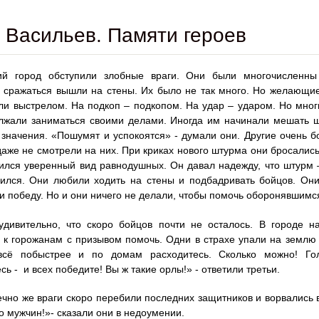
 Васильев. Памяти героев
ий город обступили злобные враги. Они были многочисленны
сражаться вышли на стены. Их было не так много. Но желающи
ли выстрелом. На подкоп – подкопом. На удар – ударом. Но мног
лжали заниматься своими делами. Иногда им начинали мешать ш
 значения. «Пошумят и успокоятся» - думали они. Другие очень б
даже не смотрели на них. При криках нового штурма они бросалис
ился уверенный вид равнодушных. Он давал надежду, что штурм 
ился. Они любили ходить на стены и подбадривать бойцов. Они
 победу. Но и они ничего не делали, чтобы помочь оборонявшимс
удивительно, что скоро бойцов почти не осталось. В городе н
 к горожанам с призывом помочь. Одни в страхе упали на землю 
всё побыстрее и по домам расходитесь. Сколько можно! Гол
сь -
и всех победите! Вы ж такие орлы!» - ответили третьи.
чно же враги скоро перебили последних защитников и ворвались в 
о мужчин!»- сказали они в недоумении.