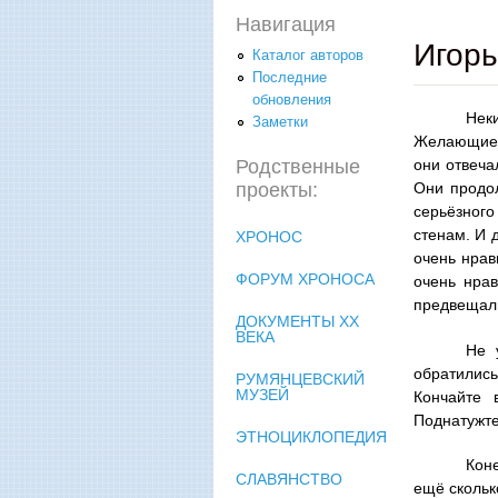
Навигация
Игорь
Каталог авторов
Последние
обновления
Нек
Заметки
Желающие 
Родственные
они отвеча
проекты:
Они продо
серьёзного
стенам. И 
ХРОНОС
очень нрав
ФОРУМ ХРОНОСА
очень нрав
предвещали
ДОКУМЕНТЫ XX
ВЕКА
Не 
обратились
РУМЯНЦЕВСКИЙ
МУЗЕЙ
Кончайте 
Поднатужте
ЭТНОЦИКЛОПЕДИЯ
Коне
СЛАВЯНСТВО
ещё скольк