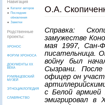
Навигация
О.А. Скопичен
Каталог авторов
Последние
обновления
Заметки
Справка: Ско
Родственные
замужестве Коно
проекты:
мая 1997, Сан-
ХРОНОС
писательница. О
ФОРУМ ХРОНОСА
войну был нача
ДОКУМЕНТЫ XX
Сызрани. После
ВЕКА
офицер он участ
РУМЯНЦЕВСКИЙ
МУЗЕЙ
артиллерийскими
ЭТНОЦИКЛОПЕДИЯ
с Белой армией
эмигрировал в 
СЛАВЯНСТВО