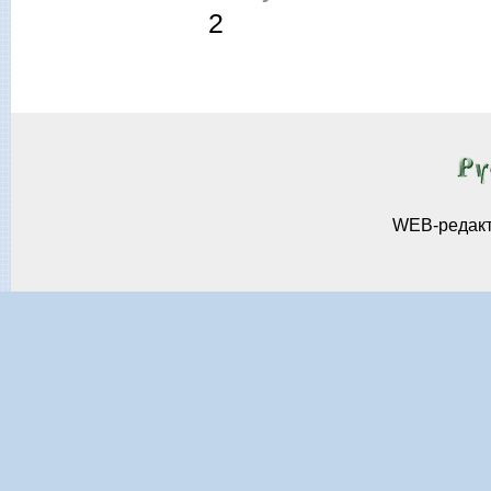
2
WEB-редак