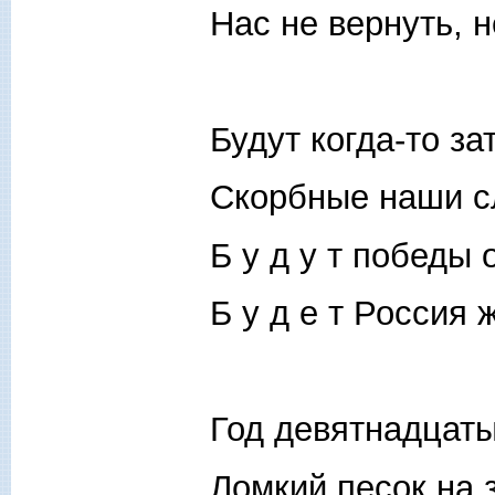
Нас не вернуть, н
Будут когда-то з
Скорбные наши с
Б у д у т победы
Б у д е т Россия 
Год девятнадцаты
Ломкий песок на 