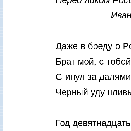
Перед ликом Росс
Иван Са
Даже в бреду о Р
Брат мой, с тобой
Сгинул за далям
Черный удушлив
Год девятнадцаты