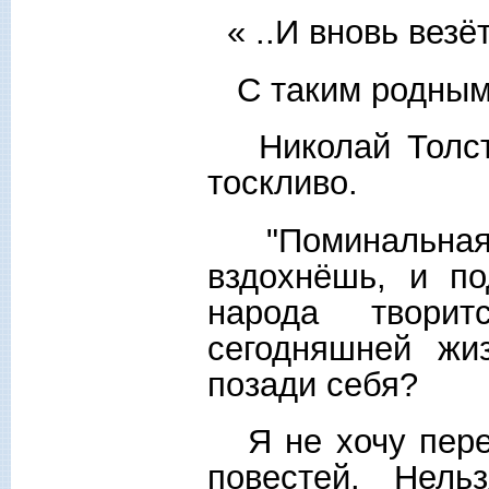
« ..И вновь везё
С таким родным н
Николай Толсти
тоскливо.
"Поминальная с
вздохнёшь, и п
народа твори
сегодняшней жи
позади себя?
Я не хочу перес
повестей. Нель