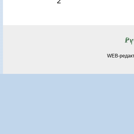
2
WEB-редак