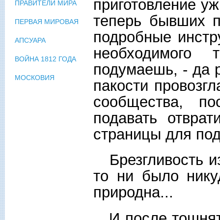
приготовление уж
ПРАВИТЕЛИ МИРА
теперь бывших п
ПЕРВАЯ МИРОВАЯ
подробные инстр
АПСУАРА
необходимого 
ВОЙНА 1812 ГОДА
подумаешь, - да 
МОСКОВИЯ
пакости провозгл
сообщества, по
подавать отврат
страницы для по
Брезгливость из
то ни было нику
природна...
И после тошнят