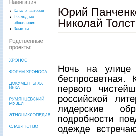
Навигация
Юрий Панченко
Каталог авторов
Последние
Николай Толст
обновления
Заметки
Родственные
проекты:
ХРОНОС
Ночь на улице 
ФОРУМ ХРОНОСА
беспросветная. 
ДОКУМЕНТЫ XX
первого чистейш
ВЕКА
российской лит
РУМЯНЦЕВСКИЙ
МУЗЕЙ
лидерские обр
ЭТНОЦИКЛОПЕДИЯ
подробности пое
одежде встреча
СЛАВЯНСТВО