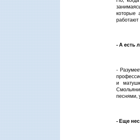
Но, когд
занимаяс
которые 
работают 
- А есть
- Разумее
професси
и матуш
Смольяни
песнями, 
- Еще не