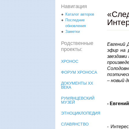
Навигация
«След
Каталог авторов
Инте
Последние
обновления
Заметки
Родственные
Евгений 
проекты:
эфир на 
звездами
ХРОНОС
произве
Солодовн
ФОРУМ ХРОНОСА
поэтическ
– новый д
ДОКУМЕНТЫ XX
ВЕКА
РУМЯНЦЕВСКИЙ
МУЗЕЙ
- Евгений
ЭТНОЦИКЛОПЕДИЯ
СЛАВЯНСТВО
- Интерес