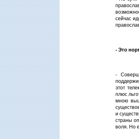
правосла
возможнос
сейчас ид
правосла
- Это но
- Соверш
поддержив
этот теле
плюс льго
мною выш
существов
и существ
страны оп
воля. Но е