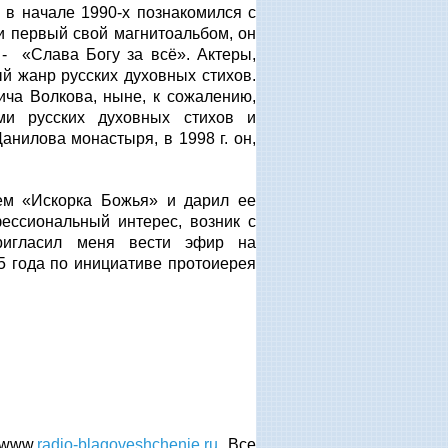
а в начале 1990-х познакомился с
и первый свой магнитоальбом, он
- «Слава Богу за всё». Актеры,
й жанр русских духовных стихов.
ча Волкова, ныне, к сожалению,
ми русских духовных стихов и
нилова монастыря, в 1998 г. он,
ем «Искорка Божья» и дарил ее
ессиональный интерес, возник с
ригласил меня вести эфир на
 года по инициативе протоиерея
 www.
radio-blagoveshchenie.ru
. Все