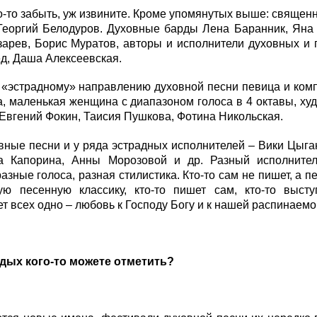
го-то забыть, уж извините. Кроме упомянутых выше: священ
 Георгий Белодуров. Духовные барды Лена Баранник, Яна
арев, Борис Муратов, авторы и исполнители духовных и 
д, Даша Алексеевская.
 «эстрадному» направлению духовной песни певица и комп
, маленькая женщина с диапазоном голоса в 4 октавы, ху
Евгений Фокин, Таисия Пушкова, Фотина Никольская.
вные песни и у ряда эстрадных исполнителей – Вики Цыга
а Капорина, Анны Морозовой и др. Разный исполнитель
разные голоса, разная стилистика. Кто-то сам не пишет, а 
ую песенную классику, кто-то пишет сам, кто-то выст
т всех одно – любовь к Господу Богу и к нашей распинаемо
одых кого-то можете отметить?