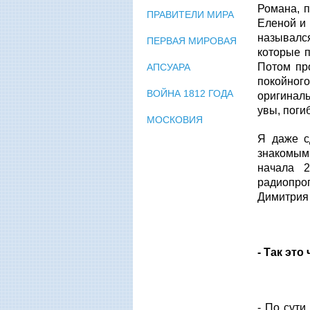
Романа, п
ПРАВИТЕЛИ МИРА
Еленой и
называлс
ПЕРВАЯ МИРОВАЯ
которые п
Потом пр
АПСУАРА
покойног
ВОЙНА 1812 ГОДА
оригиналь
увы, погиб
МОСКОВИЯ
Я даже с
знакомым
начала 
радиопро
Димитрия
- Так эт
- По сути