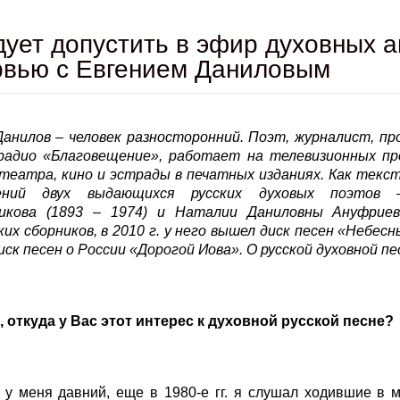
ует допустить в эфир духовных 
рвью с Евгением Даниловым
Данилов – человек разносторонний. Поэт, журналист, 
радио «Благовещение», работает на телевизионных пр
 театра, кино и эстрады в печатных изданиях. Как текс
дений двух выдающихся русских духовых поэтов –
икова (1893 – 1974) и Наталии Даниловны Ануфриев
их сборников, в 2010 г. у него вышел диск песен «Небесн
иск песен о России «Дорогой Иова». О русской духовной пе
, откуда у Вас этот интерес к духовной русской песне?
 у меня давний, еще в 1980-е гг. я слушал ходившие в 