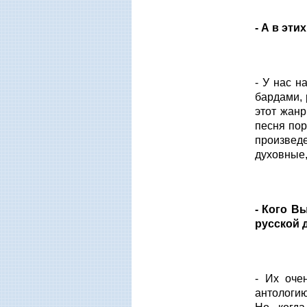
- А в эт
- У нас 
бардами,
этот жанр
песня пор
произвед
духовные,
- Кого В
русской 
- Их оче
антологию