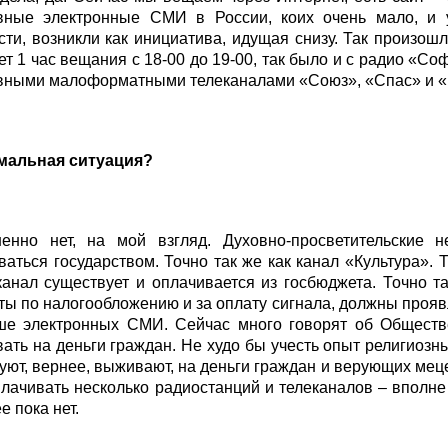
вные электронные СМИ в России, коих очень мало, и 
ти, возникли как инициатива, идущая снизу. Так произошл
ет 1 час вещания с 18-00 до 19-00, так было и с радио «Соф
вными малоформатными телеканалами «Союз», «Спас» и «
рмальная ситуация?
енно нет, на мой взгляд. Духовно-просветительские 
аться государством. Точно так же как канал «Культура». Т
канал существует и оплачивается из госбюджета. Точно 
ты по налогообложению и за оплату сигнала, должны проя
е электронных СМИ. Сейчас много говорят об Обществе
ать на деньги граждан. Не худо бы учесть опыт религиоз
уют, вернее, выживают, на деньги граждан и верующих мец
лачивать несколько радиостанций и телеканалов – вполне
е пока нет.