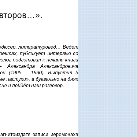
авторов…».
продюсер, литературовед… Ведет
оектах, публикует интервью со
толог подготовил к печати книги
 Александра Александровича
ой (1905 – 1990). Выпустил 5
ые пастухи», а буквально на днях
сне и пойдёт наш разговор.
магнитоиздате записи иеромонаха