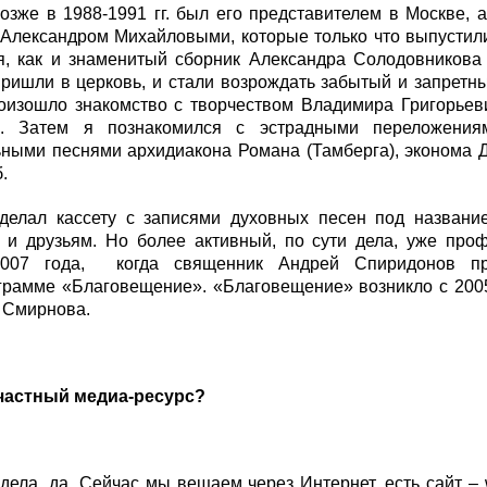
озже в 1988-1991 гг. был его представителем в Москве, 
 Александром Михайловыми, которые только что выпустил
я, как и знаменитый сборник Александра Солодовникова 
ришли в церковь, и стали возрождать забытый и запретны
оизошло знакомство с творчеством Владимира Григорьеви
о. Затем я познакомился с эстрадными переложения
ными песнями архидиакона Романа (Тамберга), эконома Да
.
делал кассету с записями духовных песен под названи
 и друзьям. Но более активный, по сути дела, уже проф
2007 года, когда священник Андрей Спиридонов п
грамме «Благовещение». «Благовещение» возникло с 2005
 Смирнова.
о частный медиа-ресурс?
 дела, да. Сейчас мы вещаем через Интернет, есть сайт –