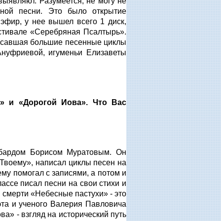
ыявляют. Разумеется, не могу не
вной песни. Это было открытие
эфир, у нее вышел всего 1 диск,
естивале «Серебряная Псалтырь».
писавшая большие песенные циклы
Ануфриевой, игуменьи Елизаветы
» и «Дорогой Иова». Что Вас
 бардом Борисом Муратовым. Он
Твоему», написал циклы песен на
ему помогал с записями, а потом и
лассе писал песни на свои стихи и
и смерти «Небесные пастухи» - это
эта и ученого Валерия Павловича
ва» - взгляд на исторический путь