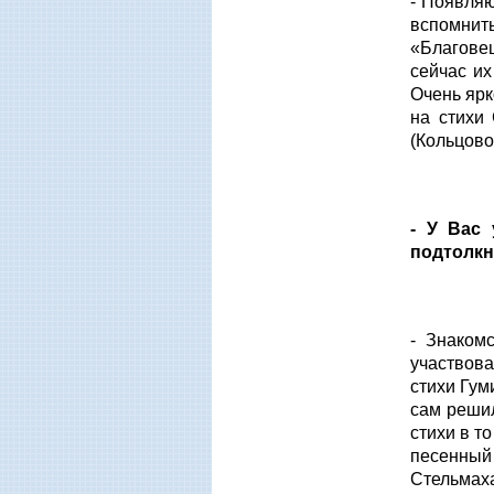
- Появляю
вспомнит
«Благовещ
сейчас и
Очень ярк
на стихи
(Кольцов
- У Вас
подтолкн
- Знаком
участвова
стихи Гум
сам решил
стихи в т
песенный
Стельмаха