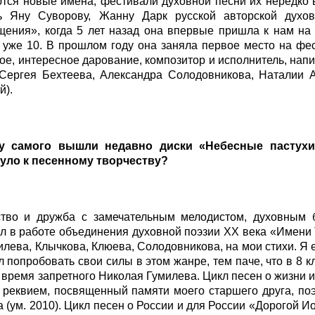
тся новые имена, фестивали духовной песни их нередко в
ь Яну Суворову, Жанну Дарк русской авторской духо
ения», когда 5 лет назад она впервые пришла к нам на 
х уже 10. В прошлом году она заняла первое место на ф
ое, интересное дарование, композитор и исполнитель, на
 Сергея Бехтеева, Александра Солодовникова, Наталии 
ой).
 у самого вышли недавно диски «Небесные пастухи
уло к песенному творчеству?
ство и дружба с замечательным мелодистом, духовным
л в работе объединения духовной поэзии ХХ века «Имени 
илева, Клычкова, Клюева, Солодовникова, на мои стихи. Я 
 попробовать свои силы в этом жанре, тем паче, что в 8 к
о время запретного Николая Гумилева. Цикл песен о жизни 
 реквием, посвященный памяти моего старшего друга, по
 (ум. 2010). Цикл песен о России и для России «Дорогой Ио