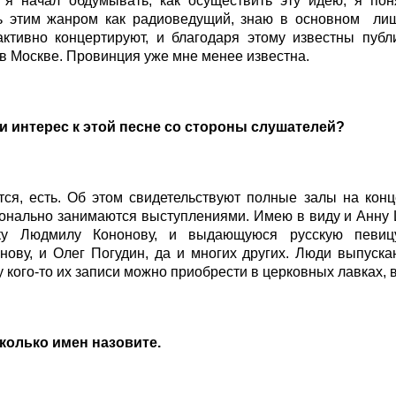
а я начал обдумывать, как осуществить эту идею, я пон
ь этим жанром как радиоведущий, знаю в основном лиш
активно концертируют, и благодаря этому известны публ
в Москве. Провинция уже мне менее известна.
 ли интерес к этой песне со стороны слушателей?
тся, есть. Об этом свидетельствуют полные залы на конц
онально занимаются выступлениями. Имею в виду и Анну 
ку Людмилу Кононову, и выдающуюся русскую певицу
нову, и Олег Погудин, да и многих других. Люди выпуск
у кого-то их записи можно приобрести в церковных лавках, 
сколько имен назовите.