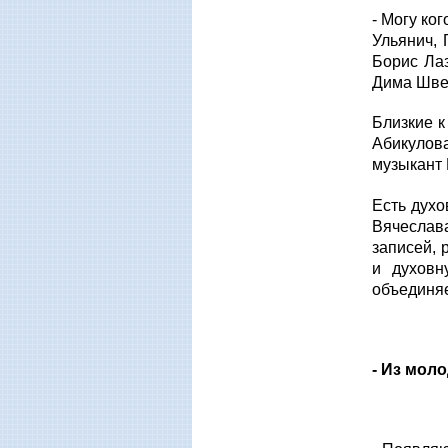
- Могу ко
Ульянич,
Борис Лаз
Дима Шве
Близкие к
Абикулова
музыкант 
Есть духо
Вячеслав
записей, 
и духовн
объединяе
- Из мол