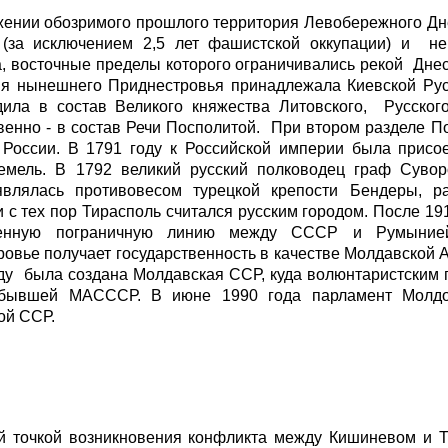
ении обозримого прошлого территория Левобережного Дне
(за исключением 2,5 лет фашистской оккупации) и не
, восточные пределы которого ограничивались рекой Днес
ия нынешнего Приднестровья принадлежала Киевской Рус
ила в состав Великого княжества Литовского, Русского
венно - в состав Речи Посполитой. При втором разделе П
 России. В 1791 году к Российской империи была присо
земель. В 1792 великий русский полководец граф Сувор
являлась противовесом турецкой крепости Бендеры, р
и с тех пор Тирасполь считался русским городом. После 19
енную пограничную линию между СССР и Румынией
овье получает государственность в качестве Молдавской 
ду была создана Молдавская ССР, куда волюнтаристским 
 бывшей МАСССР. В июне 1990 года парламент Молдо
ой ССР.
й точкой возникновения конфликта между Кишиневом и Т