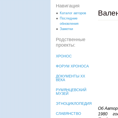
Навигация
Вален
Каталог авторов
Последние
обновления
Заметки
Родственные
проекты:
ХРОНОС
ФОРУМ ХРОНОСА
ДОКУМЕНТЫ XX
ВЕКА
РУМЯНЦЕВСКИЙ
МУЗЕЙ
ЭТНОЦИКЛОПЕДИЯ
Об Авторе
СЛАВЯНСТВО
1980 го