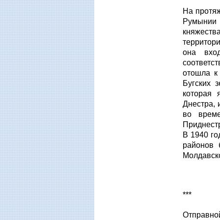
На протяж
Румынии 
княжества
территор
она вход
соответст
отошла к
Бугских 
которая 
Днестра, 
во врем
Приднестр
В 1940 го
районов
Молдавск
***
Отправно