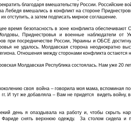
рекратить благодаря вмешательству России. Российские в
а Лебедя вмешались в конфликт на стороне Приднестровь
 их отступить, а затем подписать мирное соглашение.
щее время безопасность в зоне конфликта обеспечивают 
Молдовы, Приднестровья и военные наблюдатели от У
ов при посредничестве России, Украины и ОБСЕ достигну
ровья не удалось. Молдавская сторона неоднократно выс
региона. Отношения между сторонами конфликта остаются
овская Молдавская Республика состоялась. Нам уже 20 лет
поколению своя война – говорила моя мама, вспоминая п
 гг. И тут же добавляла – Вам не придется видеть войну, 
лекий день я опаздывала на работу и, чтобы скрыть на
к Фариде снять верхнюю одежду. За столом сидела и п