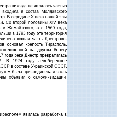
стра никогда не являлось частью
 входила в состав Молдавского
тр. В середине Х века нашей эры
и. Со второй половины XIV века
 и Жемайтского, а с 1569 года,
ольши в 1793 году эта территория
единена южная часть Днестрово-
ов основал крепость Тирасполь,
асположенной на другом берегу
17 года река Днестр превратилась
. В 1924 году левобережное
АССР в составе Украинской СССР.
путем была присоединена и часть
вы объявил о самоликвидации
ирасполем явилась разработка в