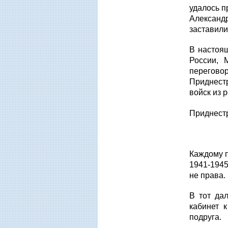
удалось п
Александр
заставили
В настоя
России, 
переговор
Приднест
войск из 
Приднестр
Каждому 
1941-1945
не права.
В тот да
кабинет 
подруга.