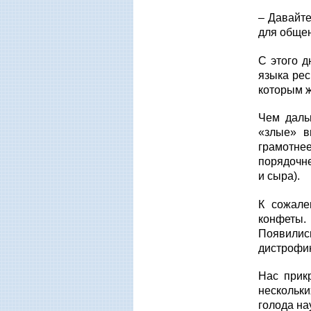
– Давайте
для обще
С этого 
языка рес
которым 
Чем даль
«злые» в
грамотне
порядочне
и сыра).
К сожале
конфеты. 
Появились
дистрофи
Нас прик
нескольк
голода на