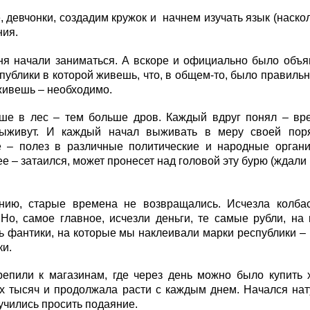
, девчонки, создадим кружок и начнем изучать язык (наско
ния.
дня начали заниматься. А вскоре и официально было объ
публики в которой живешь, что, в общем-то, было правильно
живешь – необходимо.
ше в лес – тем больше дров. Каждый вдруг понял – вре
ыживут. И каждый начал выживать в меру своей поря
е – полез в различные политические и народные органи
е – затаился, может пронесет над головой эту бурю (ждал
нию, старые времена не возвращались. Исчезла колба
Но, самое главное, исчезли деньги, те самые рубли, на
 фантики, на которые мы наклеивали марки республики –
ки.
репили к магазинам, где через день можно было купить 
их тысяч и продолжала расти с каждым днем. Начался на
учились просить подаяние.