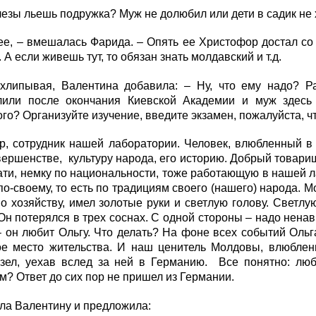
лезы льешь подружка? Муж не долюбил или дети в садик не 
ее, – вмешалась Фарида. – Опять ее Христофор достал со
 А если живешь тут, то обязан знать молдавский и т.д.
схлипывая, Валентина добавила: – Ну, что ему надо? Р
лили после окончания Киевской Академии и муж здесь 
го? Организуйте изучение, введите экзамен, пожалуйста, ч
р, сотрудник нашей лаборатории. Человек, влюбленный в
вершенстве, культуру народа, его историю. Добрый товар
тати, немку по национальности, тоже работающую в нашей
о-своему, то есть по традициям своего (нашего) народа. М
о хозяйству, имел золотые руки и светлую голову. Светл
Он потерялся в трех соснах. С одной стороны – надо ненав
– он любит Ольгу. Что делать? На фоне всех событий Оль
ое место жительства. И наш ценитель Молдовы, влюбленн
узел, уехав вслед за ней в Германию. Все понятно: люб
м? Ответ до сих пор не пришел из Германии.
ла Валентину и предложила: