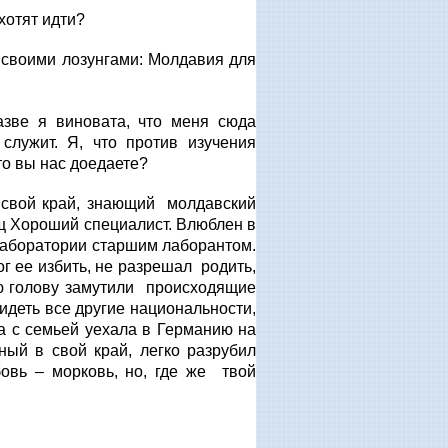
хотят идти?
 своими лозунгами: Молдавия для
азве я виновата, что меня сюда
служит. Я, что против изучения
то вы нас доедаете?
 свой край, знающий молдавский
ищ Хороший специалист. Влюблен в
 лаборатории старшим лаборантом.
ог ее избить, не разрешал родить,
ую голову замутили происходящие
идеть все другие национальности,
га с семьей уехала в Германию на
ый в свой край, легко разрубил
овь – морковь, но, где же твой