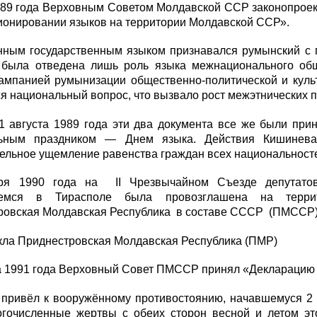
989 года Верховным Советом Молдавской ССР законопроек
ионировании языков на территории Молдавской ССР».
нным государственным языком признавался румынский с п
 была отведена лишь роль языка межнационального об
ампанией румынизации общественно-политической и культ
я национальный вопрос, что вызвало рост межэтнических п
1 августа 1989 года эти два документа все же были при
ьным праздником — Днем языка. Действия Кишинева
тельное ущемление равенства граждан всех национальнос
ря 1990 года на II Чрезвычайном Съезде депутатов
шемся в Тирасполе была провозглашена на террит
ровская Молдавская Республика в составе СССР (ПМССР
кла Приднестровская Молдавская Республика (ПМР)
та 1991 года Верховный Совет ПМССР принял «Декларацию
 привёл к вооружённому противостоянию, начавшемуся 2 
огочисленные жертвы с обеих сторон весной и летом эт