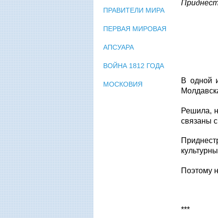
Приднест
ПРАВИТЕЛИ МИРА
ПЕРВАЯ МИРОВАЯ
АПСУАРА
ВОЙНА 1812 ГОДА
В одной 
МОСКОВИЯ
Молдавска
Решила, н
связаны с
Приднест
культурн
Поэтому н
***