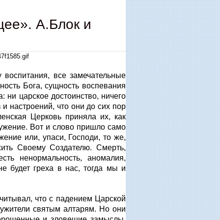
ее». А.Блок и
у воспитания, все замечательные
ность Бога, сущность воспевания
 ни царское достоинство, ничего
 и настроений, что они до сих пор
енская Церковь приняла их, как
ужение. Вот и слово пришло само
ие или, упаси, Господи, то же,
жить Своему Создателю. Смерть,
сть ненормальность, аномалия,
не будет греха в нас, тогда мы и
читывал, что с падением Царской
лужители святым алтарям. Но они
морощенные и зловещие замыслы,