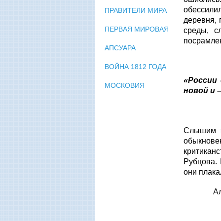
обессилил
ПРАВИТЕЛИ МИРА
деревня, 
ПЕРВАЯ МИРОВАЯ
среды, с
посрамлен
АПСУАРА
ВОЙНА 1812 ГОДА
«России 
МОСКОВИЯ
новой и –
Слышим т
обыкнове
критикан
Рубцова. 
они плака
Александ
Под 