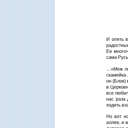
Алексан
Николай
И опять 
радостные
Ее много
сама Русь
…»Меж ли
скамейка 
он (Блок)
в Церковн
все любил
нас раза
ходить вз
Но вот н
аллее, и 