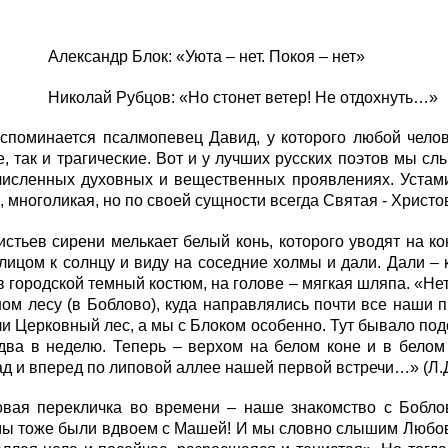
др Блок: «Уюта – нет. Покоя – нет»
 Рубцов: «Но стонет ветер! Не отдохнуть…»
вспоминается псалмопевец Давид, у которого любой чело
, так и трагические. Вот и у лучших русских поэтов мы с
численных духовных и вещественных проявлениях. Устами
, многоликая, но по своей сущности всегда Святая - Христ
стьев сирени мелькает белый конь, которого уводят на 
лицом к солнцу и виду на соседние холмы и дали. Дали –
 в городской темный костюм, на голове – мягкая шляпа. «Н
ом лесу (в Боблово), куда направлялись почти все наши 
и Церковный лес, а мы с Блоком особенно. Тут бывало под
 два в неделю. Теперь – верхом на белом коне и в бело
ад и вперед по липовой аллее нашей первой встречи…» (Л.
овая перекличка во времени – наше знакомство с Бобл
мы тоже были вдвоем с Машей! И мы словно слышим Любовь