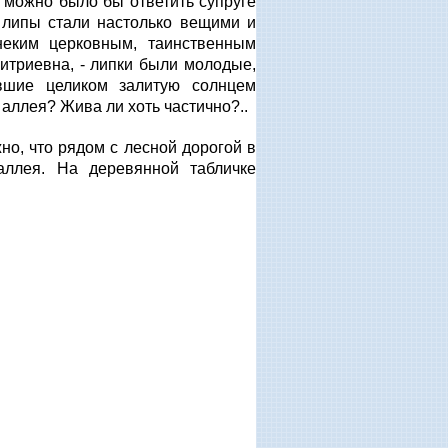
а можно было бы ответить супруге
 липы стали настолько вещими и
неким церковным, таинственным
итриевна, - липки были молодые,
вшие целиком залитую солнцем
 аллея? Жива ли хоть частично?..
но, что рядом с лесной дорогой в
аллея. На деревянной табличке