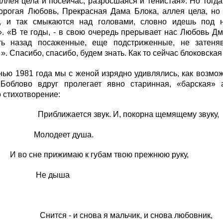
ллея цела и посейчас, разросшаяся и тенистая». Но тогд
Дорогая Любовь, Прекрасная Дама Блока, аллея цела, но
, и так смыкаются над головами, словно идешь под 
 «В те годы, - в свою очередь прерывает нас Любовь Дм
ть назад посаженные, еще подстриженные, не затеня
. Спасибо, спасибо, будем знать. Как то сейчас блоковская
нью 1981 года мы с женой изрядно удивлялись, как возмож
Боблово вдруг пролегает явно старинная, «барская» 
о стихотворение:
жается звук. И, покорна щемящему звуку,
деет душа.
е прижимаю к губам твою прежнюю руку,
 дыша
 - и снова я мальчик, и снова любовник,