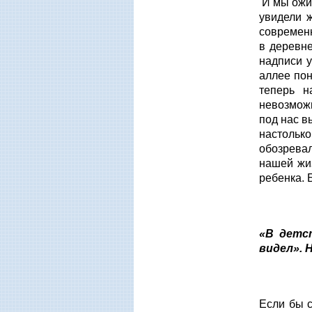
И мы ожид
увидели 
современн
в деревн
надписи у
аллее пон
теперь н
невозмож
под нас в
настолько
обозревал
нашей жиз
ребенка. 
«В детст
видел». 
Если бы с