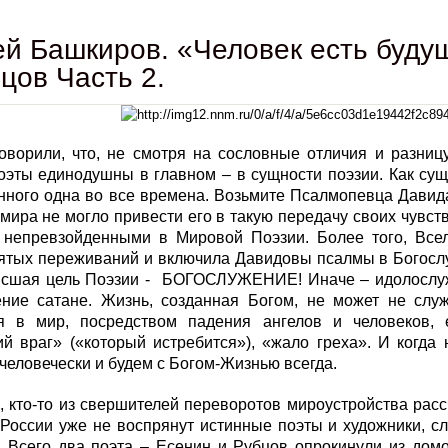
й Башкиров. «Человек есть будущ
цов Часть 2.
оворили, что, не смотря на сословные отличия и разниц
оэты единодушны в главном – в сущности поэзии. Как сущ
ного одна во все времена. Возьмите Псалмопевца Давида:
 мира не могло привести его в такую передачу своих чувств
 непревзойденными в Мировой Поэзии. Более того, Всел
вятых переживаний и включила Давидовы псалмы в Богосл
ысшая цель Поэзии - БОГОСЛУЖЕНИЕ! Иначе – идолослужен
ение сатане. Жизнь, созданная Богом, не может не слу
я в мир, посредством падения ангелов и человеков, е
й враг» («который истребится»), «жало греха». И когда 
человечески и будем с Богом-Жизнью всегда.
 кто-то из свершителей переворотов мироустройства расс
 России уже не воспрянут истинные поэты и художники, с
. Всего два поэта – Есенин и Рубцов опрокинули из до