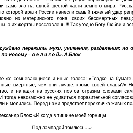
и само зло на одной шестой части земного мира. Русска
по которой враги России нанесли самый тяжелый удар реп
ловно из материнского лона, своих бессмертных певцо
ы, а их жертвы восславлены!!! Так угодно Богу-Любви и 
суждено пережить муки, унижения, разделения; но
 по-новому - в е л и к о й». А.Блок
е же сомневающиеся и иные голоса: «Гладко на бумаге
нные смертные, чем они лучше, кроме своей славы?» Н
ство, и нападки на русских поэтов отразим словами сам
И тогда невозможно не удивиться поразительной согласова
ли и молились. Перед нами предстает перекличка живых п
р Блок: «И когда в тишине моей горницы
лампадой томлюсь…»