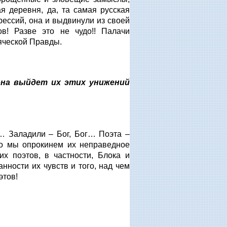
я деревня, да, та самая русская
рессий, она и выдвинули из своей
в! Разве это не чудо!! Палачи
всяческой Правды.
 она выйдет их этих унижений
… Заладили – Бог, Бог… Поэта –
о мы опрокинем их неправедное
их поэтов, в частности, Блока и
нности их чувств и того, над чем
оэтов!