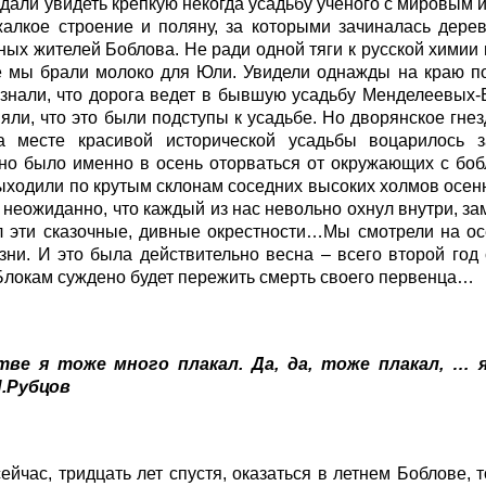
али увидеть крепкую некогда усадьбу ученого с мировым 
жалкое строение и поляну, за которыми зачиналась дере
ых жителей Боблова. Не ради одной тяги к русской химии 
е мы брали молоко для Юли. Увидели однажды на краю по
знали, что дорога ведет в бывшую усадьбу Менделеевых-
яли, что это были подступы к усадьбе. Но дворянское гн
а месте красивой исторической усадьбы воцарилось з
но было именно в осень оторваться от окружающих с боб
ыходили по крутым склонам соседних высоких холмов осен
 неожиданно, что каждый из нас невольно охнул внутри, з
 эти сказочные, дивные окрестности…Мы смотрели на осе
ни. И это была действительно весна – всего второй год
Блокам суждено будет пережить смерть своего первенца…
ве я тоже много плакал. Да, да, тоже плакал, … 
Н.Рубцов
ейчас, тридцать лет спустя, оказаться в летнем Боблове, 