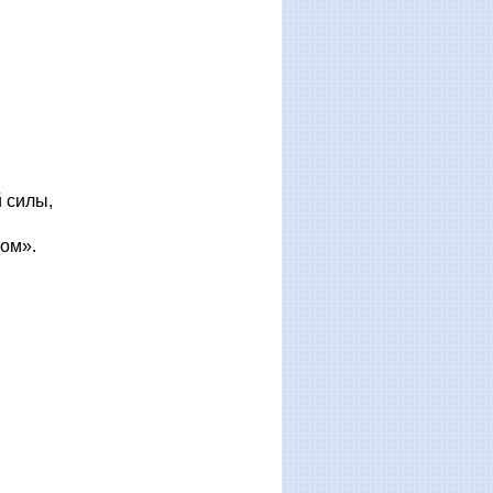
 силы,
м».