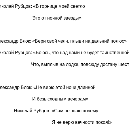
 Рубцов: «В горнице моей светло
от ночной звезды»
р Блок: «Бери свой челн, плыви на дальний полюс»
Рубцов: «Боюсь, что над нами не будет таинственной
ыплыв на лодке, повсюду достану шесто
др Блок: «Не верю этой ночи длинной
зысходным вечерам»
й Рубцов: «Сам не знаю почему:
 верю вечности покоя!»