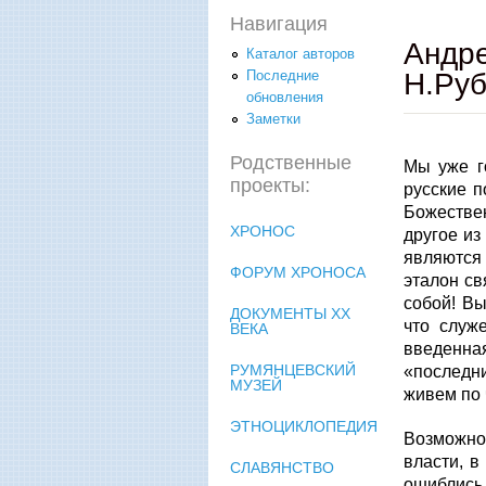
Навигация
Андре
Каталог авторов
Н.Руб
Последние
обновления
Заметки
Родственные
Мы уже г
проекты:
русские п
Божествен
ХРОНОС
другое из
являются
ФОРУМ ХРОНОСА
эталон с
собой! В
ДОКУМЕНТЫ XX
что служ
ВЕКА
введенна
РУМЯНЦЕВСКИЙ
«последни
МУЗЕЙ
живем по 
ЭТНОЦИКЛОПЕДИЯ
Возможно,
власти, в
СЛАВЯНСТВО
ошиблись