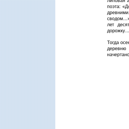
липовая а
поэта: «
древними
сводом…».
лет деся
дорожку…»
Тогда осе
деревню 
начертан
Прибли
Моло
И во сн
Не
Снится