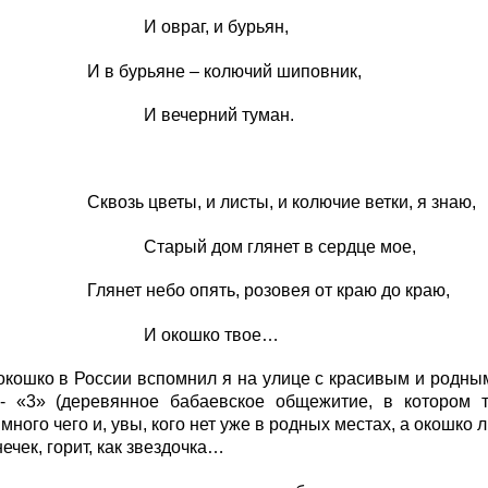
раг, и бурьян,
урьяне – колючий шиповник,
ечерний туман.
 цветы, и листы, и колючие ветки, я знаю,
й дом глянет в сердце мое,
 небо опять, розовея от краю до краю,
кошко твое…
окошко в России вспомнил я на улице с красивым и родны
- «3» (деревянное бабаевское общежитие, в котором т
 много чего и, увы, кого нет уже в родных местах, а окошко
нечек, горит, как звездочка…