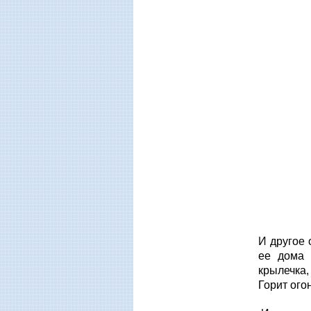
И ов
И в б
И в
Сквозь
Стары
Глянет
И о
И другое 
ее дома 
крылечка,
Горит ого