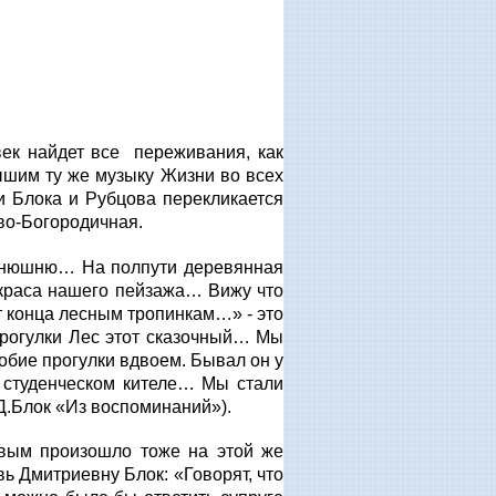
век найдет все переживания, как
лышим ту же музыку Жизни во всех
 Блока и Рубцова перекликается
ово-Богородичная.
конюшню… На полпути деревянная
 краса нашего пейзажа… Вижу что
ет конца лесным тропинкам…» - это
прогулки Лес этот сказочный… Мы
обие прогулки вдвоем. Бывал он у
м студенческом кителе… Мы стали
Д.Блок «Из воспоминаний»).
овым произошло тоже на этой же
 Дмитриевну Блок: «Говорят, что