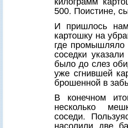
килограмм карто
500. Поистине, с
И пришлось нам
картошку на убра
где промышляло 
соседки указали
было до слез об
уже сгнившей ка
брошенной в заб
В конечном ито
несколько меш
соседи. Пользуя
насолили две б