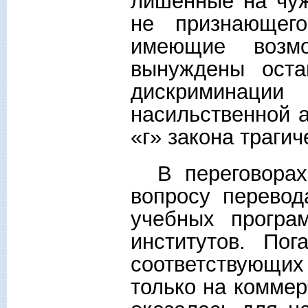
лишенные на чуж
не признающег
имеющие возмо
вынуждены оста
дискриминации
насильственной 
«г» закона траги
В переговорах 
вопросу перевод
учебных програ
институтов. По
соответствующи
только на коммер