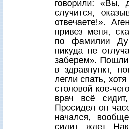
говорили: «Вы, 
случится, оказ
отвечаете!». Аг
привез меня, ск
по фамилии Дур
никуда не отлуч
заберем». Пошли
в здравпункт, п
легли спать, хотя
столовой кое-чег
врач всё сидит
Просидел он час
начался, вообщ
сидит, ждет. На