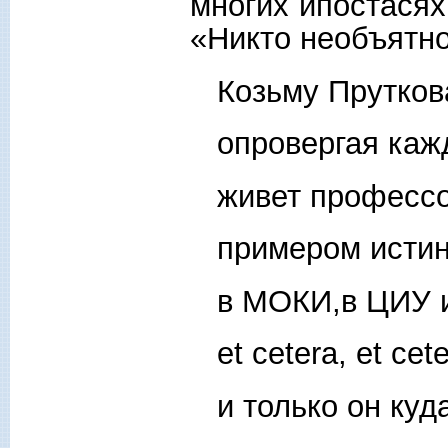
многих ипостасях
«Никто необъятно
Козьму Пруткова
опровергая кажд
живет профессо
примером истин
в МОКИ,в ЦИУ и
et cetera, et cete
и только он куда