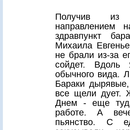
Получив из д
направлением 
здравпункт ба
Михаила Евгенье
не брали из-за е
сойдет. Вдоль
обычного вида. Л
Бараки дырявые,
все щели дует. 
Днем - еще туд
работе. А веч
пьянство. С е