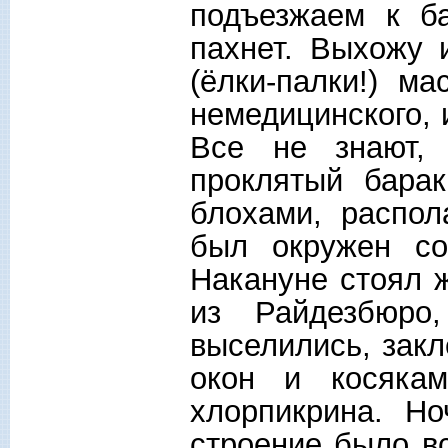
подъезжаем к б
пахнет. Выхожу 
(ёлки-палки!) м
немедицинского, 
Все не знают,
проклятый барак
блохами, распол
был окружен со
Накануне стоял 
из Райдезбюро
выселились, зак
окон и косяка
хлорпикрина. Но
строение было в