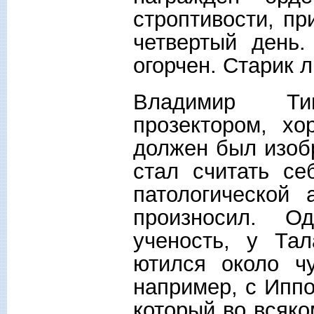
строптивости, пр
четвертый день
огорчен. Старик 
Владимир Ти
прозектором, хо
должен был изобр
стал считать се
патологической
произносил. О
ученость, у Та
ютился около чу
например, с Ипп
который во всяко