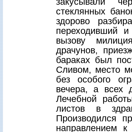
закусывали ч
стеклянных бано
здорово разбир
переходивший и
вызову милици
драчунов, приез
бараках был пос
Сливом, место м
без особого ог
вечера, а всех 
Лечебной работ
листов в здра
Производился п
направлением к