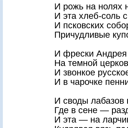
И рожь на нолях 
И эта хлеб-соль с
И псковских собо
Причудливые куп
И фрески Андрея
На темной церков
И звонкое русско
И в чарочке пенни
И своды лабазов 
Где в сене — ра
И эта — на ларч