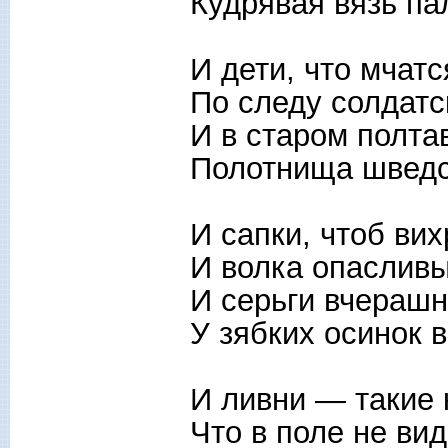
Кудрявая вязь па
И дети, что мчатс
По следу солдатс
И в старом полта
Полотнища шведс
И сапки, чтоб ви
И волка опасливы
И серьги вчерашн
У зябких осинок в
И ливни — такие 
Что в поле не ви