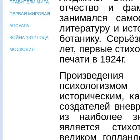
ПРАВИТЕЛИ МИРА
отчество и фа
ПЕРВАЯ МИРОВАЯ
занимался само
литературу и ис
АПСУАРА
ботанику. Серьё
ВОЙНА 1812 ГОДА
лет, первые стих
МОСКОВИЯ
печати в 1924г.
Произведения 
психологизмо
историческим, к
создателей внев
из наиболее зн
является стих
великом голланд