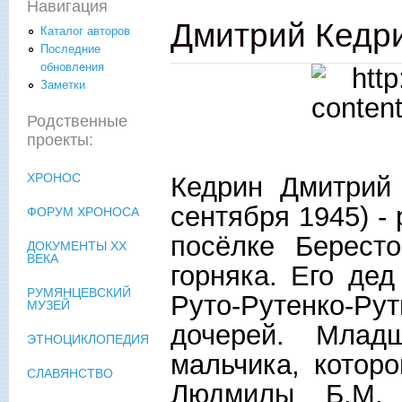
Навигация
Дмитрий Кедр
Каталог авторов
Последние
обновления
Заметки
Родственные
проекты:
ХРОНОС
Кедрин Дмитрий
сентября 1945) -
ФОРУМ ХРОНОСА
посёлке Бересто
ДОКУМЕНТЫ XX
ВЕКА
горняка. Его де
РУМЯНЦЕВСКИЙ
Руто-Рутенко-
МУЗЕЙ
дочерей. Млад
ЭТНОЦИКЛОПЕДИЯ
мальчика, котор
СЛАВЯНСТВО
Людмилы Б.М. 