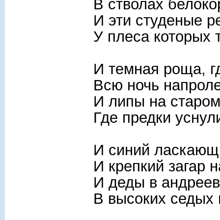
В стволах белоко
И эти студеные р
У плеса которых 
И темная роща, г
Всю ночь напроле
И липы на старо
Где предки уснули
И синий ласкающ
И крепкий загар 
И деды в андреев
В высоких седых 