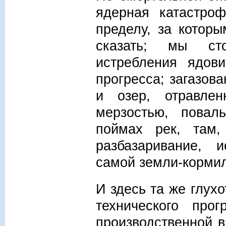
ядерная катастро
пределу, за которы
сказать; мы ст
истребления ядов
прогресса; загазов
и озер, отравле
мерзостью, повал
поймах рек, там,
разбазаривание, 
самой земли-кормил
И здесь та же глух
технического про
производственной в