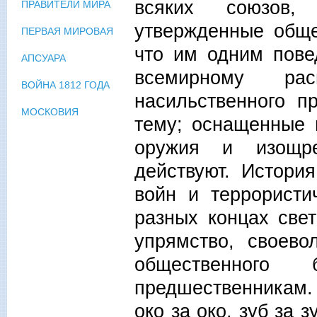
всяких союзов,
ПРАВИТЕЛИ МИРА
утвержденные обще
ПЕРВАЯ МИРОВАЯ
что им одним пове
АПСУАРА
всемирному ра
ВОЙНА 1812 ГОДА
насильственного п
МОСКОВИЯ
тему; оснащенные 
оружия и изощр
действуют. Истори
войн и террористи
разных концах све
упрямство, своево
общественного
предшественникам.
око за око, зуб за 