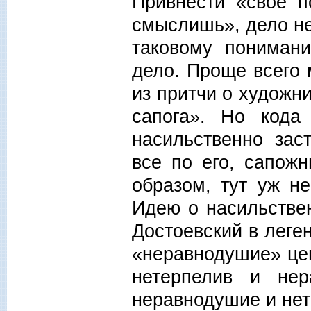
Привнести «свое п
смыслишь», дело не
таковому пониман
дело. Проще всего 
из притчи о художн
сапога». Но кода
насильственно зас
все по его, сапожн
образом, тут уж не
Идею о насильстве
Достоевский в леге
«неравнодушие» цен
нетерпелив и не
неравнодушие и нет