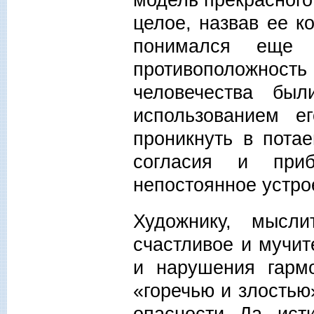
целое, назвав ее к
понимался еще
противоположнос
человечества бы
использованием е
проникнуть в пота
согласия и при
непостоянное устро
Художнику, мысл
счастливое и мучит
и нарушения гармо
«горечью и злостью
опасности. Да, ист