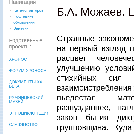
Навигация
Б.А. Можаев. 
Каталог авторов
Последние
обновления
Заметки
Странные закономе
Родственные
на первый взгляд 
проекты:
расцвет человече
ХРОНОС
улучшению условий
ФОРУМ ХРОНОСА
стихийных сил
ДОКУМЕНТЫ XX
взаимоистреблени
ВЕКА
пьедестал мат
РУМЯНЦЕВСКИЙ
МУЗЕЙ
разнузданнее, наг
ЭТНОЦИКЛОПЕДИЯ
закон бытия дик
СЛАВЯНСТВО
групповщина. Куд