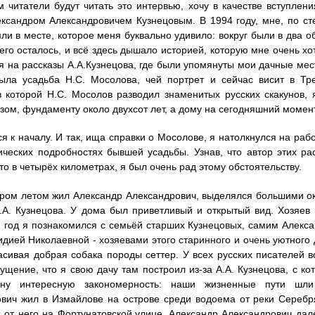
 читатели будут читать это интервью, хочу в качестве вступлени
ксандром Александровичем Кузнецовым. В 1994 году, мне, по сте
мли в месте, которое меня буквально удивило: вокруг были в два 
 него осталось, и всё здесь дышало историей, которую мне очень хо
я на рассказы А.А.Кузнецова, где были упомянуты мои дачные мест
была усадьба Н.С. Мосолова, чей портрет и сейчас висит в Тр
 которой Н.С. Мосолов разводил знаменитых русских скакунов, 
зом, фундаменту около двухсот лет, а дому на сегодняшний момент
я к началу. И так, ища справки о Мосолове, я натолкнулся на рабо
ических подробностях бывшей усадьбы. Узнав, что автор этих ра
-то в четырёх километрах, я был очень рад этому обстоятельству.
ором летом жил Александр Александрович, выделялся большими окн
.А. Кузнецова. У дома был приветливый и открытый вид. Хозяев 
год я познакомился с семьёй старших Кузнецовых, самим Алекс
идией Николаевной - хозяевами этого старинного и очень уютного 
асивая добрая собака породы сеттер. У всех русских писателей 
ущение, что я свою дачу там построил из-за А.А. Кузнецова, с ко
ну интересную закономерность: наши жизненные пути шли
вич жил в Измайлове на острове среди водоема от реки Серебр
 от него на Фортунатовской.улице. Александр Александрович дал