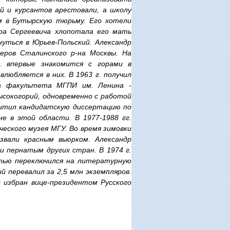
й и курсантов арестовали, а школу
ем в Бутырскую тюрьму. Его хотели
ра Сергеевича хлопотала его мать
уться в Юрьев-Польский. Александр
еров Сталинского р-на Москвы. На
. впервые знакомится с горами в
влюбляется в них. В 1963 г. получил
ва факультета МГПИ им. Ленина -
ысокогорий, одновременно с работой
щитил кандидатскую диссертацию по
 в этой области. В 1977-1988 гг.
ского музея МГУ. Во время зимовки
вали красным вьюрком. Александр
и пернатым других стран. В 1974 г.
стью переключился на литературную
й перевалил за 2,5 млн экземпляров.
 избран вице-президентом Русского