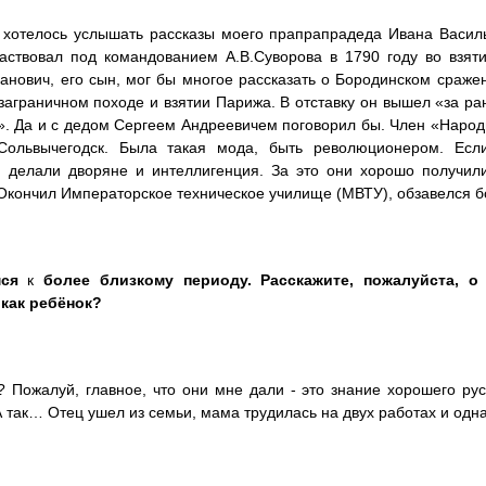
хотелось услышать рассказы моего прапрапрадеда Ивана Василь
аствовал под командованием А.В.Суворова в 1790 году во взят
анович, его сын, мог бы многое рассказать о Бородинском сражен
 заграничном походе и взятии Парижа. В отставку он вышел «за 
. Да и с дедом Сергеем Андреевичем поговорил бы. Член «Народн
Сольвычегодск. Была такая мода, быть революционером. Есл
 делали дворяне и интеллигенция. За это они хорошо получили
Окончил Императорское техническое училище (МВТУ), обзавелся бо
ся
к
более близкому периоду. Расскажите, пожалуйста, о
 как ребёнок?
? Пожалуй, главное, что они мне дали - это знание хорошего ру
А так… Отец ушел из семьи, мама трудилась на двух работах и одн