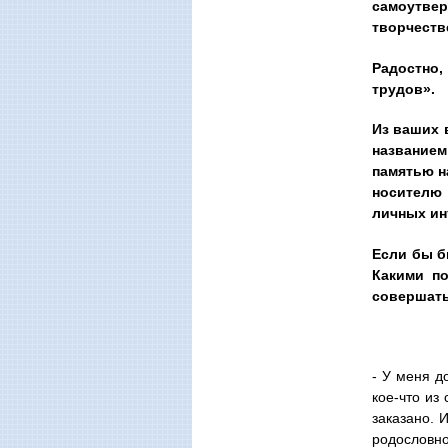
самоутвер
творчеств
Радостно,
трудов».
Из ваших 
названием
памятью н
носителю 
личных ин
Если бы б
Какими по
совершат
- У меня д
кое-что из
заказано. 
родословно