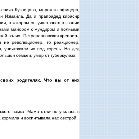
евича Кузнецова, морского офицера,
ии Измаила. Да и прапрадед кирасир
ии, в котором он участвовал в звании
ранами майором с мундиром и полными
ой воли». Петропавловская крепость,
и не революционер, то реакционер.
, уничтожали их под корень. Но дед
льшой семьей, умер от туберкулеза.
 своих родителях. Что вы от них
сского языка. Мама отлично училась в
а кормила и воспитывала нас сестрой.