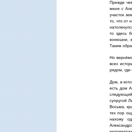
Прежде чем
меня с Але
участок зе
то, что от
натолкнулс
то здесь 
конюшни, в
Таким обра
Но вернёмс
всех истор
рядом, где
Дом, в кот
есть дом А
следующий 
супругой Л
Восьма, кр
тех пор ощ
нахожу од
Александро
километрах