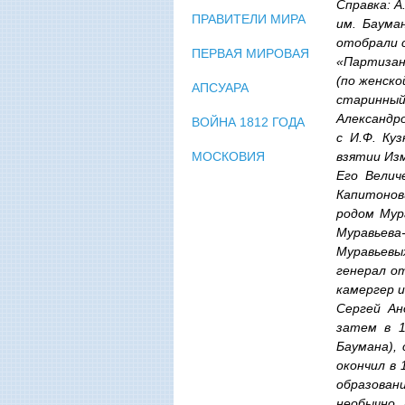
Справка: А
ПРАВИТЕЛИ МИРА
им. Бауман
отобрали 
ПЕРВАЯ МИРОВАЯ
«Партизан
(по женско
АПСУАРА
старинный
Александр
ВОЙНА 1812 ГОДА
с И.Ф. Ку
взятии Изм
МОСКОВИЯ
Его Велич
Капитонови
родом Мур
Муравьева
Муравьевых
генерал о
камергер и
Сергей Ан
затем в 1
Баумана),
окончил в 
образован
необычно