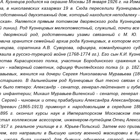
.А. Кузнецов родился на окраине Москвы 18 января 1926 г. на Из
а, в николаевских казармах 19 в. Сюда переселили Кузнецовых
собственный двухэтажный дом, который находился неподалеку 
ская». Является прямым потомком дворянского рода Кузнецовы
й линии). Род Кузнецовых мелкопоместный, служилый, почти вс
 дворянский род, родственными узами связанный с М. Ю.
овича хранится семейный архив рода Кузнецовых, в котором ес
знецова, соратника А.В. Суворова, офицера, командующего с
аила в русско-турецкой войне (1768-1774 гг.). Его сын К.И. Кузне
ества Кирасирского полка, участник Бородинского сражения и
ч - надворный советник, офицер Финляндского полка (г. р. 182
авьевых, женился на дочери Сергея Николаевича Муравьева (18
-старшего. В дальнейшем род Кузнецовых был тесно связан с
 было пятеро: Александр - сенатор, генерал-лейтенант и губе
т инфантерии; Михаил Муравьев-Виленский - сенатор, генерал
 Сергей - чиновник и отец прабабушки Александра Александрови
дреевич (1865-1913) примкнул к народовольцам в середине 18
895 г. окончил курсы наук в Императорском Московском те
 стал коллежским асессором, инженером-путейцем.Отец Алекса
1917 г. реальное училище в г. Юрьев-Польский. Затем его призв
ием, его направили в Высшую школу военной маскировки в Ку
 - школа была ширмой для бывших офицеров старой армии