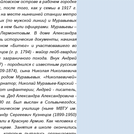
майловском острове в рабочем городке
, после того, как у семьи в 1917 г.
- на месте нынешней станции метро
х (по мужской линии) и Муравьевых
е в нем были офицерами. Муравьевы –
 Лермонтовым. В доме Александра
ть исторические документы, начиная
удном «Битюг» и участвовавшего во
цов (г. р. 1794) - майор лейб-гвардии
 заграничного похода. Внук Андрей
7) - породнился с известным русским
09-1874), сына Николая Николаевича
 родом Муравьевых. «Николаевичей»
рнатор; Николай Муравьев-Карский -
 от инфантерии; Андрей - писатель,
ча. Дед Александра Александровича -
80 гг. Был выслан в Сольвычегодск,
хническом училище (ныне МВТУ им.
ндр Сергеевич Кузнецов (1899-1950)
али в Красную Армию. Как человека с
нцеве. Занятия в школе окончились
, которые пытались организовать