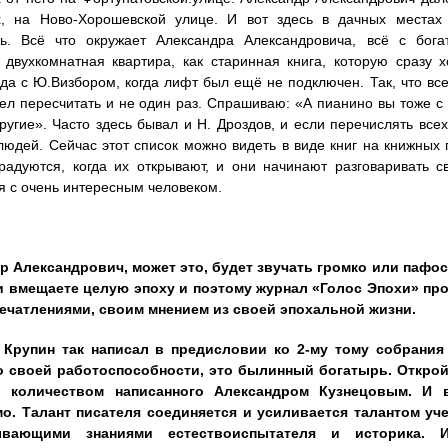
х, на Ново-Хорошевской улице. И вот здесь в дачных местах
сь. Всё что окружает Александра Александровича, всё с бога
двухкомнатная квартира, как старинная книга, которую сразу х
да с Ю.Визбором, когда лифт был ещё не подключен. Так, что все
ел пересчитать и не один раз. Спрашиваю: «А пианино вы тоже с
ругие». Часто здесь бывал и Н. Дроздов, и если перечислять всех
людей. Сейчас этот список можно видеть в виде книг на книжных п
радуются, когда их открывают, и они начинают разговаривать 
я с очень интересным человеком.
др Александрович, может это, будет звучать громко или пафос
и вмещаете целую эпоху и поэтому журнал «Голос Эпохи» пр
ечатлениями, своим мнением из своей эпохальной жизни.
Крупин так написал в предисловии ко 2-му тому собрания
о своей работоспособности, это былинный богатырь. Откройт
ы количеством написанного Александром Кузнецовым. И 
о. Талант писателя соединяется и усиливается талантом уч
ывающими знаниями естествоиспытателя и историка.