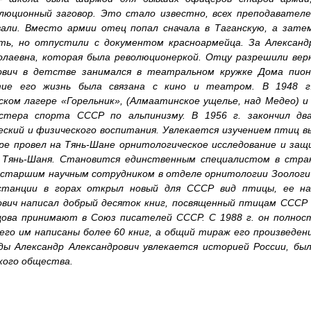
люционный заговор. Это стало известно, всех преподавателе
вали. Вместо армии отец попал сначала в Таганскую, а зат
ть, но отпустили с документом красноармейца. За Александ
олаевна, которая была революционеркой. Отцу разрешили верн
ович в детстве занимался в театральном кружке Дома пион
тие его жизнь была связана с кино и театром. В 1948 г
ком лагере «Горельник», (Алмаатинское ущелье, над Медео) и 
стера спорта СССР по альпинизму. В 1956 г. закончил д
еский и физического воспитания. Увлекается изучением птиц в
ере провел на Тянь-Шане орнитологическое исследование и за
Тянь-Шаня. Становится единственным специалистом в стране
старшим научным сотрудником в отделе орнитологии Зоологиче
танции в горах открыл новый для СССР вид птицы, ее наз
ович написал добрый десяток книг, посвященный птицам СССР 
ецова принимают в Союз писателей СССР. С 1988 г. он полно
его им написаны более 60 книг, а общий тираж его произведени
ды Александр Александрович увлекается историей России, был
кого общества.