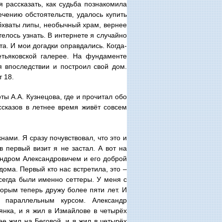
я рассказать, как судьба познакомила
чению обстоятельств, удалось купить
обхваты липы, необычный храм, вернее
телось узнать. В интернете я случайно
а. И мои догадки оправдались. Когда-
етьяковской галерее. На фундаменте
я впоследствии и построил свой дом.
 18.
ты А.А. Кузнецова, где и прочитал обо
ссказов в летнее время живёт совсем
ами. Я сразу почувствовал, что это и
в первый визит я не застал. А вот на
андром Александровичем и его доброй
дома. Первый кто нас встретила, это –
всегда были именно сеттеры. У меня с
торым теперь дружу более пяти лет. И
 параллельным курсом. Александр
янка, и я жил в Измайлове в четырёх
ее жил на Беговой, и я жил в четырёх