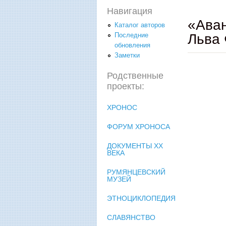
Навигация
«Аван
Каталог авторов
Льва 
Последние
обновления
Заметки
Родственные
проекты:
ХРОНОС
ФОРУМ ХРОНОСА
ДОКУМЕНТЫ XX
ВЕКА
РУМЯНЦЕВСКИЙ
МУЗЕЙ
ЭТНОЦИКЛОПЕДИЯ
СЛАВЯНСТВО