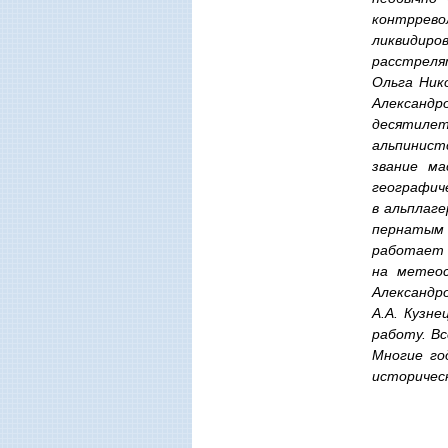
контррево
ликвидиро
расстреля
Ольга Ник
Александр
десятиле
альпинистс
звание ма
географич
в альплаг
пернатым 
работает 
на метеос
Александр
А.А. Кузн
работу. Вс
Многие го
историчес