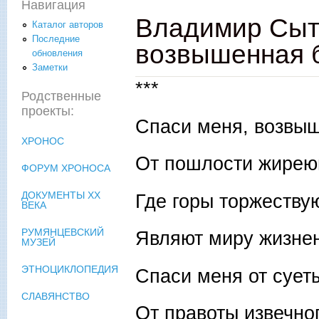
Навигация
Владимир Сыте
Каталог авторов
Последние
возвышенная б
обновления
Заметки
***
Родственные
проекты:
Спаси меня, возвыш
ХРОНОС
От пошлости жирею
ФОРУМ ХРОНОСА
ДОКУМЕНТЫ XX
Где горы торжеству
ВЕКА
РУМЯНЦЕВСКИЙ
Являют миру жизнен
МУЗЕЙ
ЭТНОЦИКЛОПЕДИЯ
Спаси меня от сует
СЛАВЯНСТВО
От правоты извечно