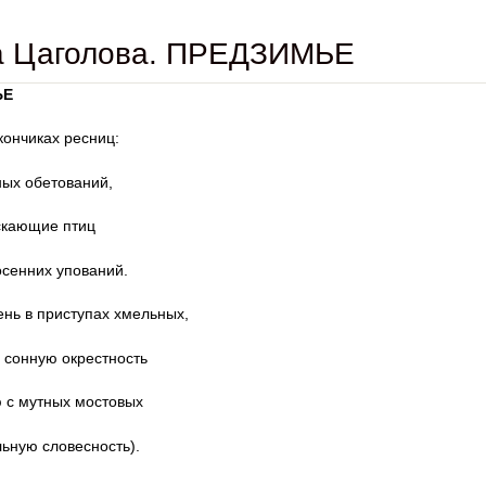
а Цаголова. ПРЕДЗИМЬЕ
ЬЕ
кончиках ресниц:
ных обетований,
скающие птиц
сенних упований.
нь в приступах хмельных,
сонную окрестность
 с мутных мостовых
ьную словесность).