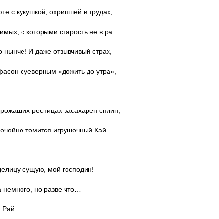
те с кукушкой, охрипшей в трудах,
имых, с которыми старость не в ра…
о нынче! И даже отзывчивый страх,
фасон суеверным «дожить до утра»,
рожащих ресницах засахарен сплин,
нечейно томится игрушечный Кай...
делицу сущую, мой господин!
а немного, но разве что…
 Рай.