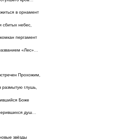
вжиться в орнамент
 сбитых небес,
скомкан пергамент
 названием «Лес»…
встречен Прохожим,
 размытую глушь,
вившийся Боже
оперившихся душ…
новые звёзды