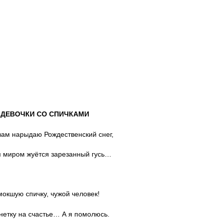
ДЕВОЧКИ СО СПИЧКАМИ
вам нарыдаю Рождественский снег,
 миром жуётся зарезанный гусь…
мокшую спичку, чужой человек!
нетку на счастье… А я помолюсь.