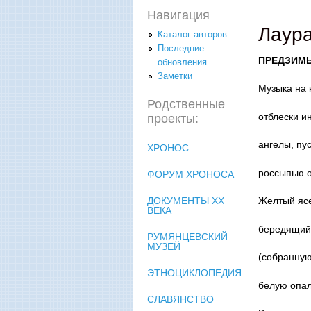
Навигация
Лаур
Каталог авторов
Последние
ПРЕДЗИМ
обновления
Заметки
Музыка на 
Родственные
отблески и
проекты:
ангелы, пу
ХРОНОС
россыпью о
ФОРУМ ХРОНОСА
ДОКУМЕНТЫ XX
Желтый ясе
ВЕКА
бередящий 
РУМЯНЦЕВСКИЙ
МУЗЕЙ
(собранную
ЭТНОЦИКЛОПЕДИЯ
белую опал
СЛАВЯНСТВО