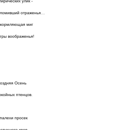
лирических улик -
реломивший отраженья…
окормляющая миг
гры воображенья!
оздняя Осень
окойных птенцов.
 палехи просек
потухшего кров…