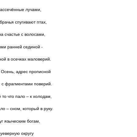
 рассечённые лучами,
брачья спугивают птах,
а счастье с волосами,
ми ранней сединой -
ной в осечках маловерий.
 Осень, адрес прописной
 с фрагментами поверий.
ё то что пало – к холодам,
ло – сном, который в руку.
уг языческим богам,
уеверную округу