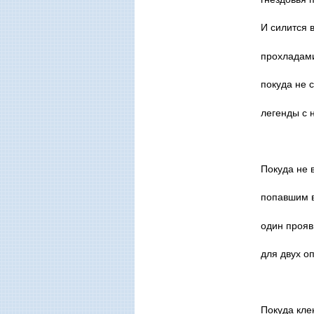
И силится 
прохладами
покуда не 
легенды с
Покуда не 
попавшим в
один проя
для двух 
Покуда кле