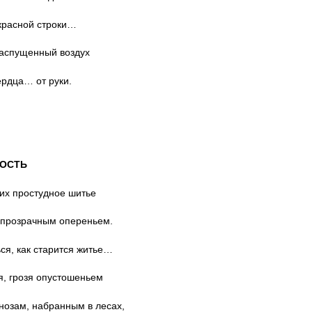
красной строки…
аспущенный воздух
рдца… от руки.
ОСТЬ
их простудное шитье
 прозрачным опереньем.
ся, как старится житье…
, грозя опустошеньем
нозам, набранным в лесах,