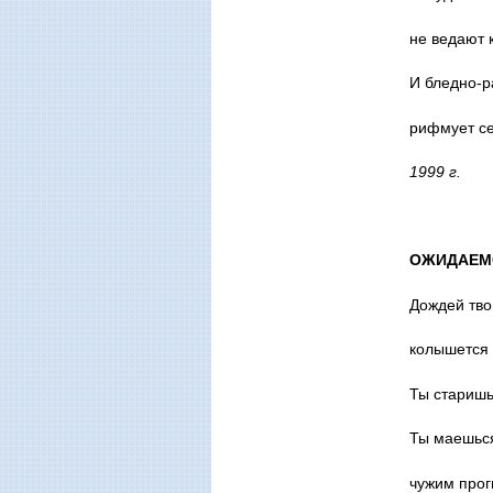
не ведают 
И бледно-р
рифмует се
1999 г.
ОЖИДАЕМ
Дождей тво
колышется
Ты старишь
Ты маешься
чужим прог