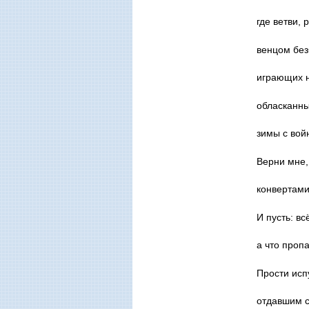
где ветви,
венцом без
играющих н
обласканны
зимы с вой
Верни мне,
конвертами
И пусть: вс
а что пропа
Прости исп
отдавшим с