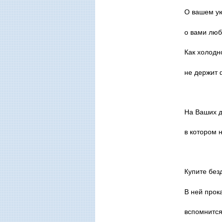
О вашем ую
о вами люб
Как холодн
не держит 
На Ваших д
в котором 
Купите без
В ней прок
вспомнится