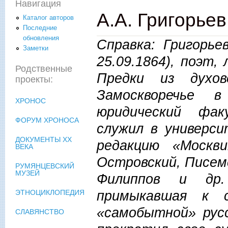
Навигация
А.А. Григорье
Каталог авторов
Последние
обновления
Справка: Григорье
Заметки
25.09.1864), поэт
Родственные
Предки из духо
проекты:
Замоскворечье в
ХРОНОС
юридический фак
ФОРУМ ХРОНОСА
служил в универси
ДОКУМЕНТЫ XX
редакцию «Москв
ВЕКА
Островский, Писемс
РУМЯНЦЕВСКИЙ
МУЗЕЙ
Филиппов и др.
примыкавшая к с
ЭТНОЦИКЛОПЕДИЯ
«самобытной» рус
СЛАВЯНСТВО