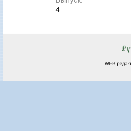
4
WEB-редак