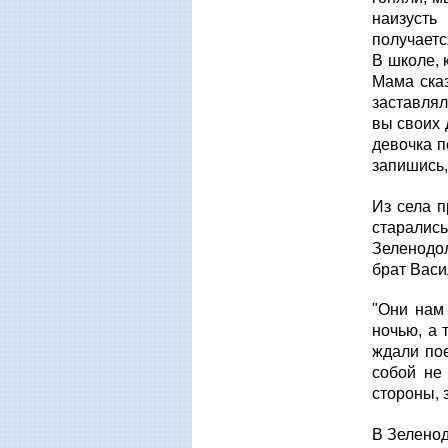
наизусть
получаетс
В школе, 
Мама сказ
заставлял
вы своих 
девочка п
запишись, 
Из села п
старались
Зеленодол
брат Васи
"Они нам
ночью, а 
ждали пое
собой не
стороны, 
В Зеленод