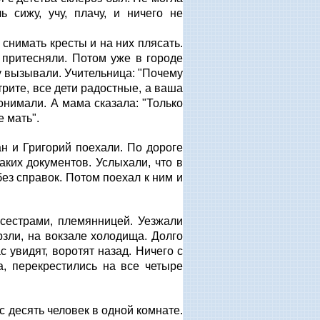
ь сижу, учу, плачу, и ничего не
 снимать кресты и на них плясать.
 притесняли. Потом уже в городе
у вызывали. Учительница: "Почему
трите, все дети радостные, а ваша
онимали. А мама сказала: "Только
е мать".
н и Григорий поехали. По дороге
аких документов. Услыхали, что в
ез справок. Потом поехал к ним и
 сестрами, племянницей. Уезжали
рзли, на вокзале холодища. Долго
с увидят, воротят назад. Ничего с
, перекрестились на все четыре
с десять человек в одной комнате.