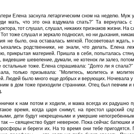
тери Елена заснула летаргическим сном на неделю. Муж у
уди мать, что это она вздумала спать?" Та вернулась с 
октора, тот слушал, слушал, никаких признаков жизни. На 
 Тот тоже слушал и зеркало подносил, но ни дыхания, ника
ия не было, она оставалась мягкой. Посоветовал ждать, 
ъехались родственники, не знали, что делать. Елена ле
ю, прикрытая материей. Пришла в себя, попыталась стяну
видевшие шевеление, думали, не котенок ли залез, потом
е остальные тоже. Елена спрашивала: "Долго ли я спала?" 
вала, только призывала: "Молитесь, молитесь и молит
й. Людей было много еще добрых и верующих. Ночевала у т
 ним в дом тоже приходили странники. Отец был певчим и
.
ннички к нам потом и ходили, и мама всегда их радушно 
такое время, когда царя снимут, на престол царский ся
ными, дети будут некрещеными и умершие непогребенными
и так — священство будет неверное. Пока сейчас батюшки и
просфоры и береги их. На то время они тебе пригодятся. 