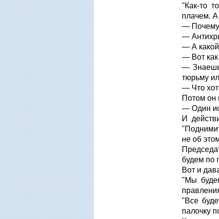
"Как-то т
плачем. А
— Почему 
— Антихри
— А какой
— Вот как 
— Знаешь,
тюрьму ил
— Что хоти
Потом он 
— Один ис
И действи
"Поднимит
не об этом
Председат
будем по 
Вот и дав
"Мы буде
правлени
"Все буде
палочку п