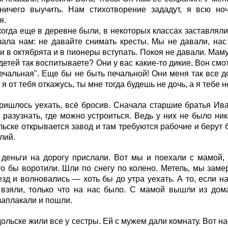
 ничего выучить. Нам стихотворение зададут, я всю ноч
я.
когда еще в деревне были, в некоторых классах заставляли
ала нам: не давайте снимать кресты. Мы не давали, нас
и в октябрята и в пионеры вступать. Покоя не давали. Мам
детей так воспитываете? Они у вас какие-то дикие. Вон смо
ечальная". Еще бы не быть печальной! Они меня так все д
я от тебя откажусь, ты мне тогда будешь не дочь, а я тебе н
ришлось уехать, всё бросив. Сначала старшие братья Ива
 разузнать, где можно устроиться. Ведь у них не было ник
ьске открывается завод и там требуются рабочие и берут б
лий.
 деньги на дорогу прислали. Вот мы и поехали с мамой,
то бы воротили. Шли по снегу по колено. Метель, мы заме
зд и волновались — хоть бы до утра уехать. А то, если на
 взяли, только что на нас было. С мамой вышли из дома
заплакали и пошли.
ольске жили все у сестры. Ей с мужем дали комнату. Вот на