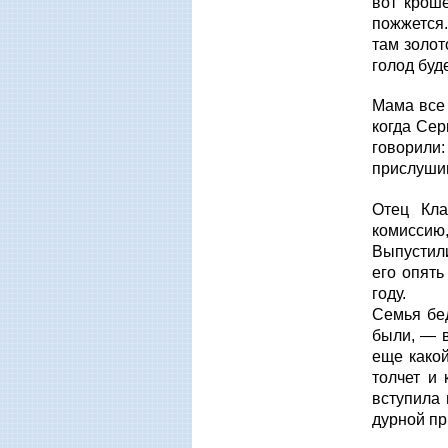
вот кроше
пожжется.
там золот
голод буд
Мама все 
когда Сер
говорили
прислушив
Отец Кла
комиссию
Выпустили
его опять
году.
Семья бед
были, — в
еще какой
толчет и 
вступила 
дурной пр