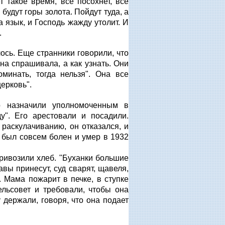
 такое время, все посохнет, все
 будут горы золота. Пойдут туда, а
а язык, и Господь жажду утолит. И
.
ось. Еще странники говорили, что
на спрашивала, а как узнать. Они
минать, тогда нельзя". Она все
церковь".
го назначили уполномоченным в
у". Его арестовали и посадили.
раскулачиванию, он отказался, и
о был совсем болен и умер в 1932
ривозили хлеб. "Буханки большие
вы принесут, суд сварят, щавеля,
. Мама пожарит в печке, в ступке
ельсовет и требовали, чтобы она
 держали, говоря, что она подает