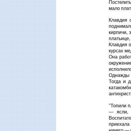
Постелить
мало плат
Клавдия 
поднимал
кирпичи, 
платьице,
Клавдия о
курсах ме
Она работ
окружение
исполнил
Однажды 
Тогда и д
катакомбн
антихрист
"Топили п
— ясли, 
Воспитате
приехала 
ничего — 