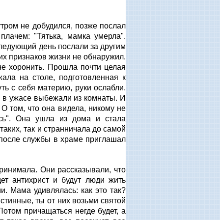
тром не добудился, позже послал
плачем: "Тятька, мамка умерла".
следующий день послали за другим
ких признаков жизни не обнаружил.
не хоронить. Прошла почти целая
жала на столе, подготовленная к
ть с себя материю, руки ослабли.
 в ужасе выбежали из комнаты. И
О том, что она видела, никому не
есь". Она ушла из дома и стала
аких, так и странничала до самой
 после службы в храме приглашал
принимала. Они рассказывали, что
дет антихрист и будут люди жить
. Мама удивлялась: как это так?
стинные, ты от них возьми святой
Потом причащаться негде будет, а