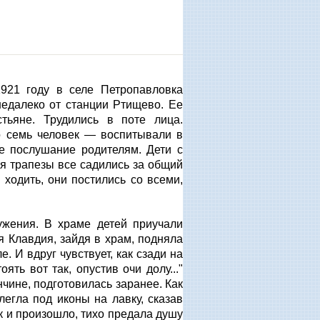
921 году в селе Петропавловка
недалеко от станции Ртищево. Ее
тьяне. Трудились в поте лица.
о семь человек — воспитывали в
ное послушание родителям. Дети с
мя трапезы все садились за общий
 ходить, они постились со всеми,
ужения. В храме детей приучали
я Клавдия, зайдя в храм, подняла
. И вдруг чувствует, как сзади на
ять вот так, опустив очи долу..."
нчине, подготовилась заранее. Как
легла под иконы на лавку, сказав
так и произошло, тихо предала душу