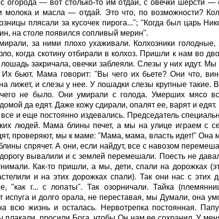
с огорода — вот столько-то им отдай, с овечки шерсти — о
 молока и масла — отдай. Это что, по возможности? Кол
озницы плясали за кусочек пирога..."; "Когда был царь Ни
ин, на столе появился сопливый мерин".
ирали, за ними плохо ухаживали. Колхозники голодные, 
рло, когда скотину отбирали в колхоз. Пришли к нам во дв
 лошадь закричала, овечки заблеяли. Слезы у них идут. Мы
 Их бьют. Мама говорит: "Вы чего их бьете? Они что, ви
на лижет, и слезы у нее. У лошадки слезы крупные такие. В
ичего не было. Они умирали с голода. Умерших мясо вс
домой да едят. Даже кожу сдирали, опалят ее, варят и едят.
все и еще постоянно издевались. Председатель специально
аких людей. Мама блины печет, а мы на улице играем с се
ят, проверяют, мы к маме: "Мама, мама, власть идет!" Она
 блины спрячет. А они, если найдут, все с навозом перемеша
дорогу вывалили и с землей перемешали. Поесть не давал
тнимали. Как-то пришли, а мы, дети, спали на дорожках (эт
стелили и на этих дорожках спали). Так они нас с этих д
, "как г... с лопаты". Так озорничали. Тайка (племянн
т испуга и долго орала, не переставая, мы Думали, она ум
на всю жизнь и осталась. Нервотрепка постоянная. Пап
ы плакали, просили Бога, чтобы Он нам ее сохранил. У мен