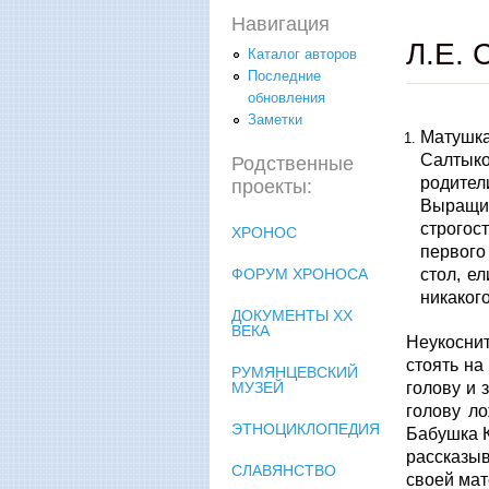
Навигация
Л.Е.
Каталог авторов
Последние
обновления
Заметки
Матушка
Салтыко
Родственные
родите
проекты:
Выращив
строгос
ХРОНОС
первого
ФОРУМ ХРОНОСА
стол, е
никакого
ДОКУМЕНТЫ XX
ВЕКА
Неукосни
стоять на
РУМЯНЦЕВСКИЙ
голову и 
МУЗЕЙ
голову ло
ЭТНОЦИКЛОПЕДИЯ
Бабушка К
рассказыв
СЛАВЯНСТВО
своей мат