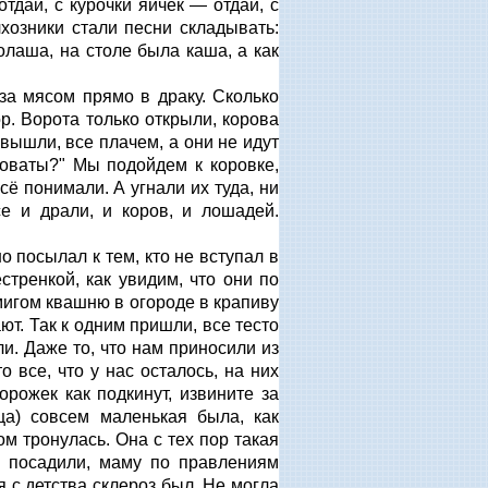
тдай, с курочки яичек — отдай, с
хозники стали песни складывать:
колаша, на столе была каша, а как
за мясом прямо в драку. Сколько
ор. Ворота только открыли, корова
 вышли, все плачем, а они не идут
новаты?" Мы подойдем к коровке,
сё понимали. А угнали их туда, ни
е и драли, и коров, и лошадей.
 посылал к тем, кто не вступал в
стренкой, как увидим, что они по
 мигом квашню в огороде в крапиву
ют. Так к одним пришли, все тесто
и. Даже то, что нам приносили из
о все, что у нас осталось, на них
орожек как подкинут, извините за
ица) совсем маленькая была, как
ом тронулась. Она с тех пор такая
у посадили, маму по правлениям
я с детства склероз был. Не могла