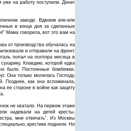
м уже на работу поступили. Денег
рпичном заводе. Вдвоем еле-еле
ченные в конце дня за сделанные
и!" Мама говорила, вот это вам на
ыва от производства обучалась на
илизовали и отправили на фронт.
италь попал на полтора месяца в
сухарику. Клавдию, которой едва
шно было. Постоянные бомбежки.
г. Она только молилась Господу.
й. Позднее, как она вспоминала,
на ее стороне в войне как защиту
а.
енок не хватало. На первом этаже
ли надевали на детей кресты.
естра, мне отвечать". Из Москвы
 специально, крестики подняли. Но