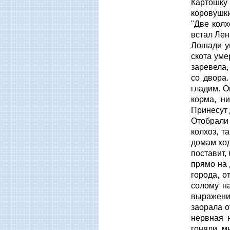
Картошку 
коровушки
"Две колх
встал Лен
Лошади ум
скота уме
заревела,
со двора.
гладим. О
корма, н
Принесут 
Отобрали 
колхоз, т
домам ход
поставит,
прямо на 
города, о
солому на
выражение
заорала о
нервная 
гоняли, м