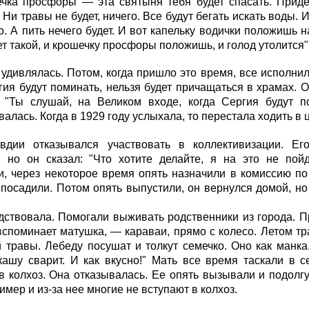
чка просфоры — эта святыня тебя будет спасать. Придет
 Ни травы не будет, ничего. Все будут бегать искать воды. И
о. А пить нечего будет. И вот капельку водички положишь н
ет такой, и крошечку просфоры положишь, и голод утолится"
удивлялась. Потом, когда пришло это время, все исполнил
гия будут поминать, нельзя будет причащаться в храмах. О
: "Ты слушай, на Великом входе, когда Сергия будут по
алась. Когда в 1929 году услыхала, то перестала ходить в 
вдии отказывался участвовать в коллективизации. Е
, но он сказал: "Что хотите делайте, я на это не пойд
, через некоторое время опять назначили в комиссию по 
 посадили. Потом опять выпустили, он вернулся домой, н
ствовала. Помогали выживать родственники из города. П
споминает матушка, — караваи, прямо с колесо. Летом тра
 травы. Лебеду посушат и толкут семечко. Оно как манка
кашу сварит. И как вкусно!" Мать все время таскали в с
в колхоз. Она отказывалась. Ее опять вызывали и подолгу
имер и из-за нее многие не вступают в колхоз.