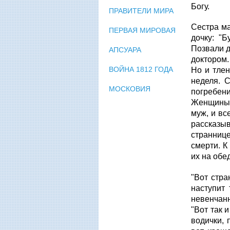
Богу.
ПРАВИТЕЛИ МИРА
Сестра ма
ПЕРВАЯ МИРОВАЯ
дочку: "Б
Позвали д
АПСУАРА
доктором.
ВОЙНА 1812 ГОДА
Но и тлен
неделя. С
МОСКОВИЯ
погребени
Женщины, 
муж, и вс
рассказы
страннице
смерти. К
их на обед
"Вот стра
наступит 
невенчан
"Вот так 
водички, 