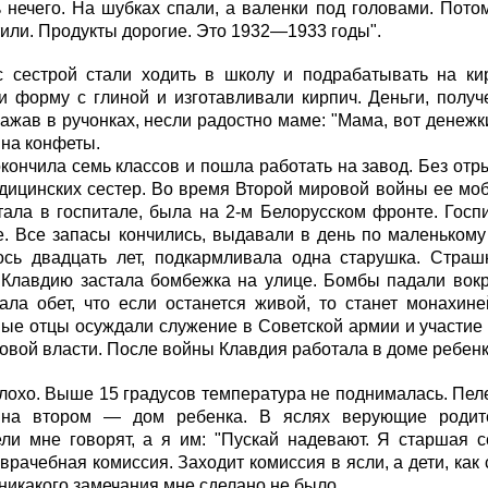
 нечего. На шубках спали, а валенки под головами. Пото
или. Продукты дорогие. Это 1932—1933 годы".
с сестрой стали ходить в школу и подрабатывать на ки
и форму с глиной и изготавливали кирпич. Деньги, полу
зажав в ручонках, несли радостно маме: "Мама, вот денежк
 на конфеты.
кончила семь классов и пошла работать на завод. Без отр
дицинских сестер. Во время Второй мировой войны ее моб
ала в госпитале, была на 2-м Белорусском фронте. Госп
. Все запасы кончились, выдавали в день по маленькому 
ось двадцать лет, подкармливала одна старушка. Стра
Клавдию застала бомбежка на улице. Бомбы падали вокру
ала обет, что если останется живой, то станет монахине
ые отцы осуждали служение в Советской армии и участие 
овой власти. После войны Клавдия работала в доме ребенк
лохо. Выше 15 градусов температура не поднималась. Пел
на втором — дом ребенка. В яслях верующие родите
ли мне говорят, а я им: "Пускай надевают. Я старшая с
врачебная комиссия. Заходит комиссия в ясли, а дети, как
никакого замечания мне сделано не было.