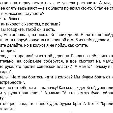
олько она вернулась и печь не успела растопить. А мы, 
 ее опять вызывают — из области приехал кто-то. Стал ее 
в колхоз не вступаете?
ста боюсь.
 антихрист, с хвостом, с рогами?
вы говорите, такой он и есть.
 моя хорошая, ты пожалей своих детей. Если ты не пойд
и вот в прорубь опустим и ледяной столб из тебя сделаем.
те делайте, но в колхоз я не пойду, как хотите.
говорит:
ход — отправляйся из этой деревни. Глядя на тебя, никто в 
тельно, на собрание соберутся, а все смотрят на маму,
е руки, кто против советской власти?" А мама: "Почему вы
 идет".
ель: "Чего вы боитесь идти в колхоз? Мы будем брать от 
потребности".
али по потребности — палочку! Как малых детей обдуривали
м у руля правления!" А мама: "А кто землю будет обраб
я?"
т общее, нам, что надо будет, будем брать". Вот и "брал
оставят!