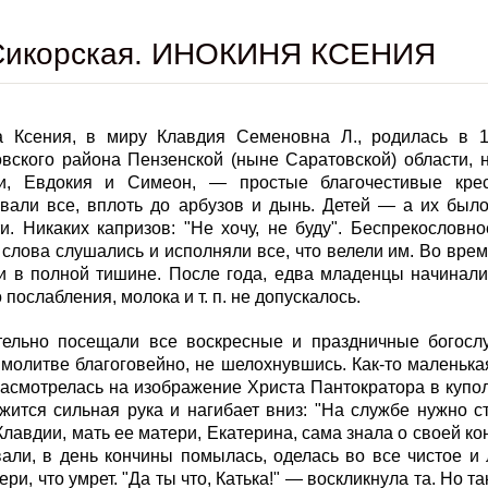
 Сикорская. ИНОКИНЯ КСЕНИЯ
 Ксения, в миру Клавдия Семеновна Л., родилась в 1
вского района Пензенской (ныне Саратовской) области, 
ли, Евдокия и Симеон, — простые благочестивые крес
али все, вплоть до арбузов и дынь. Детей — а их был
ти. Никаких капризов: "Не хочу, не буду". Беспрекослов
 слова слушались и исполняли все, что велели им. Во вре
ли в полной тишине. После года, едва младенцы начинали
 послабления, молока и т. п. не допускалось.
тельно посещали все воскресные и праздничные богосл
 молитве благоговейно, не шелохнувшись. Как-то маленька
засмотрелась на изображение Христа Пантократора в куполе
жится сильная рука и нагибает вниз: "На службе нужно сто
лавдии, мать ее матери, Екатерина, сама знала о своей ко
али, в день кончины помылась, оделась во все чистое и 
ери, что умрет. "Да ты что, Катька!" — воскликнула та. Но 