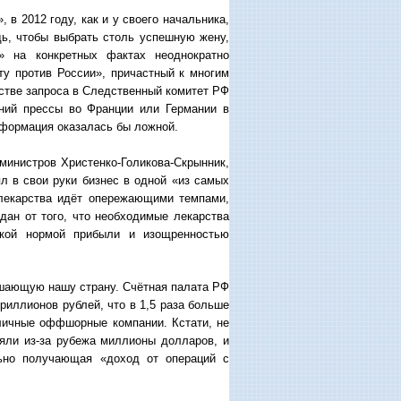
в 2012 году, как и у своего начальника,
едь, чтобы выбрать столь успешную жену,
» на конкретных фактах неоднократно
ту против России», причастный к многим
стве запроса в Следственный комитет РФ
ний прессы во Франции или Германии в
нформация оказалась бы ложной.
министров Христенко-Голикова-Скрынник,
ял в свои руки бизнес в одной «из самых
 лекарства идёт опережающими темпами,
ан от того, что необходимые лекарства
окой нормой прибыли и изощренностью
душающую нашу страну. Счётная палата РФ
триллионов рублей, что в 1,5 раза больше
зличные оффшорные компании. Кстати, не
ляли из-за рубежа миллионы долларов, и
льно получающая «доход от операций с