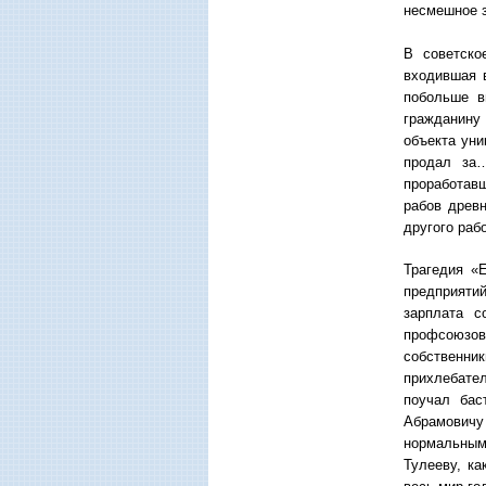
несмешное з
В советско
входившая 
побольше в
гражданину 
объекта уни
продал за…
проработав
рабов древн
другого раб
Трагедия «
предприятий
зарплата с
профсоюзов
собственни
прихлебате
поучал бас
Абрамовичу 
нормальным
Тулееву, к