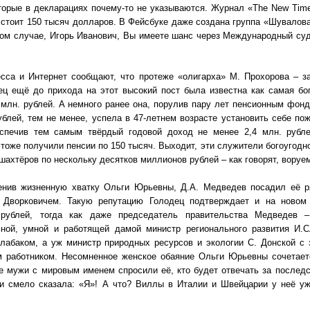
торые в декларациях почему-то не указываются. Журнал «The New Time
тоит 150 тысяч долларов. В Фейсбуке даже создана группа «Шувалов
ом случае, Игорь Иванович, Вы имеете шанс через Международный суд
есса и Интернет сообщают, что протеже «олигарха» М. Прохорова – з
ец ещё до прихода на этот высокий пост была известна как самая бо
млн. рублей. А немного ранее она, порулив пару лет пенсионным фонд
ублей, тем не менее, успела в 47-летнем возрасте установить себе п
еспечив тем самым твёрдый годовой доход не менее 2,4 млн. рубл
 тоже получили пенсии по 150 тысяч. Выходит, эти служители богоугод
шахтёров по нескольку десятков миллионов рублей – как говорят, воруем
енив жизненную хватку Ольги Юрьевны, Д.А. Медведев посадил её р
 Дворковичем. Такую репутацию Голодец подтверждает и на новом 
рублей, тогда как даже председатель правительства Медведев 
ьной, умной и работящей дамой министр регионального развития И.С
лабаком, а уж министр природных ресурсов и экологии С. Донской с 
 работником. Несомненное женское обаяние Ольги Юрьевны сочетает
е мужи с мировым именем спросили её, кто будет отвечать за последс
 и смело сказала: «Я»! А что? Виллы в Италии и Швейцарии у неё уж