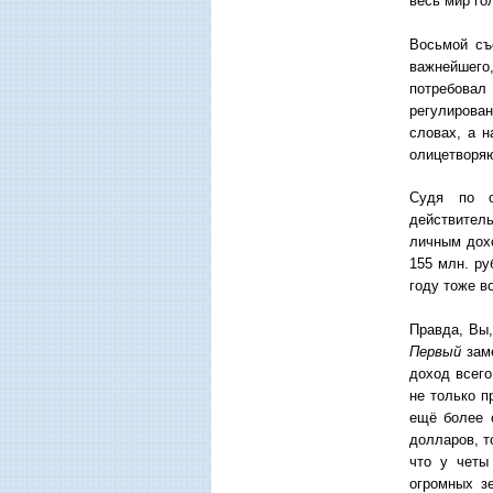
весь мир го
Восьмой съ
важнейшего,
потребовал
регулирова
словах, а н
олицетворяю
Судя по о
действител
личным дохо
155 млн. ру
году тоже в
Правда, Вы,
Первый
зам
доход всего
не только п
ещё более 
долларов, т
что у четы
огромных з