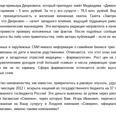
ице-премьера Дворковича, который прилюдно зовёт Медведева: «Димон», 
скромнее – 5 млн. рублей. За то у его супруги – 78,5 млн. рублей. В
 проницательность и железная жизненная хватка. Газета «Завтра
 что Дворкович – «агент западного влияния, ведущий подрывную рабо
кономическим махинациям. Эти материалы редакция направляла в каче
 провести проверку изложенных там фактов. После подобных сообще
ался бы либо член правительства, либо авторы публикаций – если их и
нных и зарубежных СМИ немало информации о семейном бизнесе трио 
авязаны их дети и многие родственники. Отмечается, что этот клан вз
щих и загадочных отраслей медицины – фармакологии». Рост цен на
 увеличением доходов этой большой «семьи» и числа умирающих гражд
я им не по карману. Сфера фармакологии отличается особо выс
ых схем.
тво чиновничества, как известно, превратилось в раковую опухоль, у
0 месяцев 2012 г. вскрыла хищений из государственного бюджета на 37 
ванного госбюджета России! Эти деньги вывезены за рубеж через ра
 багамская «Севенки», через которую Вам, Игорь Иванович, перечис
рованная на Вашу супругу в Лондоне компания «Северин», официа
агами», именно такими компаниями?