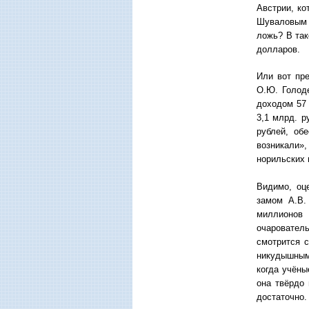
Австрии, ко
Шуваловым с
ложь? В так
долларов.
Или вот пр
О.Ю. Голод
доходом 57 
3,1 млрд. р
рублей, об
возникали»,
норильских 
Видимо, оц
замом А.В.
миллионов 
очаровател
смотрится с
никудышным
когда учёны
она твёрдо
достаточно.