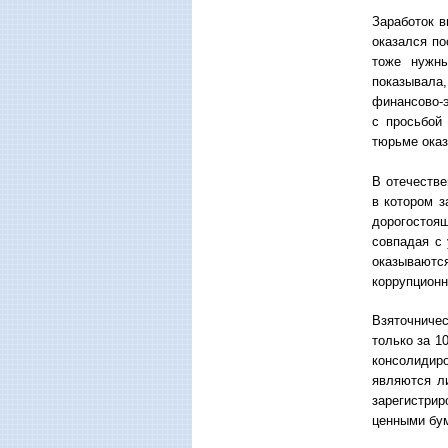
Заработок в
оказался по
тоже нужны
показывала,
финансово-э
с просьбой
тюрьме оказ
В отечестве
в котором з
дорогостоя
совпадая с
оказываютс
коррупционн
Взяточничес
только за 1
консолидиро
являются ли
зарегистри
ценными бум