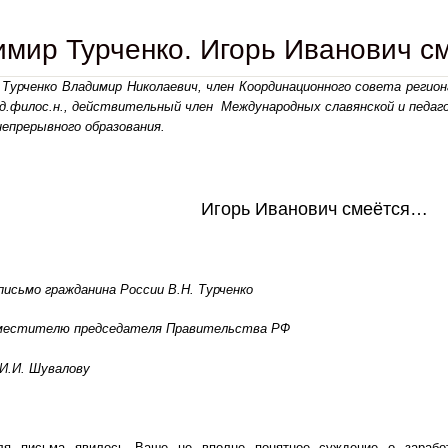
мир Турченко. Игорь Иванович 
 Турченко Владимир Николаевич
, член Координационного совета регион
 д.филос.н., действительный член Международных славянской и педаг
епрерывного образования.
Игорь Иванович смеётся…
исьмо гражданина России В.Н. Турченко
местителю председателя Правительства РФ
 И.И. Шувалову
я письма явилось Ваше не вполне понятное суждение о заработ