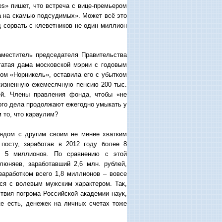
s» пишет, что встреча с вице-премьером
а на скамью подсудимых». Может всё это
 сорвать с клеветников не один миллион
аместитель председателя Правительства
гатая дама московской мэрии с годовым
ом «Норникель», оставила его с убытком
ожизненную ежемесячную пенсию 200 тыс.
ей. Члены правления фонда, чтобы «не
ного дела продолжают ежегодно умыкать у
 то, что караулим?
ядом с другим своим не менее хватким
посту, заработав в 2012 году более 8
– 5 миллионов. По сравнению с этой
люняев, заработавший 2,6 млн. рублей,
заработком всего 1,8 миллионов – вовсе
ся с волевым мужским характером. Так,
твия погрома Российской академии наук,
е есть, денежек на личных счетах тоже