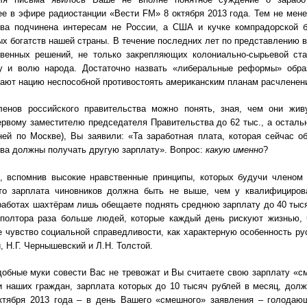
е в эфире радиостанции «Вести FM» 8 октября 2013 года. Тем не мене
тва подчинена интересам не России, а США и кучке компрадорской 
х богатств нашей страны. В течение последних лет по представлению 
твенных решений, не только закрепляющих колониально-сырьевой ст
у и волю народа. Достаточно назвать «либеральные реформы» образ
ают нацию неспособной противостоять американским планам расчленен
ленов российского правительства можно понять, зная, чем они жив
рвому заместителю председателя Правительства до 62 тыс., а осталь
ей по Москве), Вы заявили: «Та заработная плата, которая сейчас 
ва должны получать другую зарплату». Вопрос:
какую именно
?
, вспомнив высокие нравственные принципы, которых будучи членом
что зарплата чиновников должна быть не выше, чем у квалифициро
аботах шахтёрам лишь обещаете поднять среднюю зарплату до 40 тыс
 полтора раза больше людей, которые каждый день рискуют жизнью,
 чувство социальной справедливости, как характерную особенность ру
, Н.Г. Чернышевский и Л.Н. Толстой.
обные муки совести Вас не тревожат и Вы считаете свою зарплату «с
и наших граждан, зарплата которых до 10 тысяч рублей в месяц, долж
ктября 2013 года – в день Вашего «смешного» заявления – голодаю