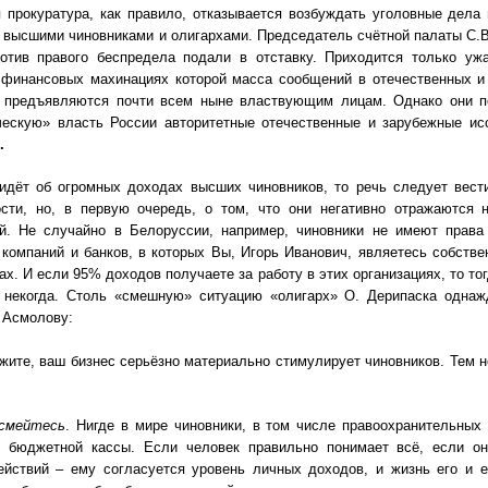
 прокуратура, как правило, отказывается возбуждать уголовные дела
 высшими чиновниками и олигархами. Председатель счётной палаты С.В
ротив правого беспредела подали в отставку. Приходится только у
о финансовых махинациях которой масса сообщений в отечественных 
а предъявляются почти всем ныне властвующим лицам. Однако они п
ческую» власть России авторитетные отечественные и зарубежные и
.
 идёт об огромных доходах высших чиновников, то речь следует вест
ости, но, в первую очередь, о том, что они негативно отражаются
ей. Не случайно в Белоруссии, например, чиновники не имеют права
 компаний и банков, в которых Вы, Игорь Иванович, являетесь собств
зах. И если 95% доходов получаете за работу в этих организациях, то 
 некогда. Столь «смешную» ситуацию «олигарх» О. Дерипаска однаж
 Асмолову:
жите, ваш бизнес серьёзно материально стимулирует чиновников. Тем не
смейтесь
. Нигде в мире чиновники, в том числе правоохранительных
з бюджетной кассы. Если человек правильно понимает всё, если он
ействий – ему согласуется уровень личных доходов, и жизнь его и е