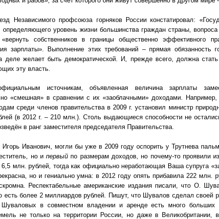
лодных и рабов», за счёт которого они живут совершенно в другом мире 
езд Независимого профсоюза горняков России констатировал: «Госу
 определяющего уровень жизни большинства граждан страны, вопроса
 «вернуть собственников в границы общественно эффективного пра
ния зарплаты». Выполнение этих требований – прямая обязанность г
а деле желает быть демократической. И, прежде всего, должна стать
щих эту власть.
фициальным источникам, объявленная величина зарплаты замес
ьно «смешная» в сравнении с их «заоблачными» доходами. Например,
дам среди членов правительства в 2009 г. установил министр природн
блей (в 2012 г. – 210 млн.). Столь выдающиеся способности не остал
озведён в ранг заместителя председателя Правительства.
 Игорь Иванович, могли бы уже в 2009 году оспорить у Трутнева пальм
еститель, но и
первый
по размерам доходов, но почему-то проявили и
 6,5 млн. рублей, тогда как официально неработающая Ваша супруга «з
рекрасна, но и гениально умна: в 2012 году опять прибавила 222 млн. 
скромна. Респектабельные американские издания писали, что О. Шува
о есть более 2 миллиардов рублей. Пишут, что Шувалов сделал своей 
 Шуваловых в совместном владении и аренде есть много больших к
емель не только на территории России, но даже в Великобритании,