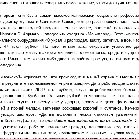
аявление о готовности совершить самосожжение, чтобы достучаться до
е время они были самой высокооплачиваемой социально-профессио
в десятку лучших в Советском Союзе, четыре раза перекупалась. Каж
ыжать и повыгодней продать. Тем не менее, она ещё оставалась с
Израиля Э. Форману – владельцу холдинга «Мобиллард». Этот бизнесме
кального оборудования 40 украл и распродал, шахту затопил, а всё, чт
 47 тысяч рублей. На него четыре раза открывали уголовное де
шие там всю жизнь шахтёры лишились элементарных средств сущест
его Рима – тем хозяин либо давал за работу простую, но сытную и 
овладельца.
Енисейской» отражает то, что происходит в нашей стране с многим
 в результате так называемой «приватизации». Да и работающие шахтё
оставляла всего 28-30 тыс. рублей, когда потребительский бюдже
, равнялся в Кузбассе 25 тысяч рублей на человека – и это тольк
ки шахт, скупая по всему свету дворцы, корабли и даже футбольны
лей и прочей челяди, затмевая роскошью королей и султанов. Кемер
тующих шахтёров: «Да вы должны в ножки кланяться удалённым 
и Козовому) за то, что
они дают вам работать на их шахтах!
». С
 унизительно рабское положение граждан, доверивших ему столь в
ак федеральным властителям, абрамовичам и козовым, глубоко чужд 