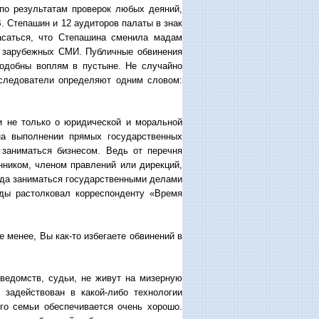
 по результатам проверок любых деяний,
. Степашин и 12 аудиторов палаты в знак
жасаться, что Степашина сменила мадам
и зарубежных СМИ. Публичные обвинения
одобны воплям в пустыне. Не случайно
сследователи определяют одним словом:
и не только о юридической и моральной
 на выполнении прямых государственных
 заниматься бизнесом. Ведь от перечня
енником, членом правлений или дирекций,
тогда заниматься государственными делами
ды растолковал корреспонденту «Время
 менее, Вы как-то избегаете обвинений в
 ведомств, судьи, не живут на мизерную
 задействован в какой-либо технологии
го семьи обеспечивается очень хорошо.