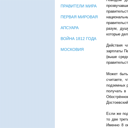
прозвучавше
ПРАВИТЕЛИ МИРА
правительс
ПЕРВАЯ МИРОВАЯ
национальны
правительс
АПСУАРА
разум, душ
которые дел
ВОЙНА 1812 ГОДА
Действия ч
МОСКОВИЯ
зарплаты Пе
(выше средн
правительст
Может быть
считаете, 
подземных р
получать в
Обострённое
Достоевский
Если же под
то две трет
Именно 8 о