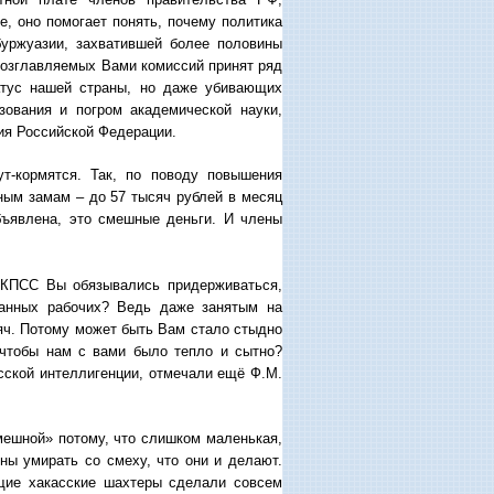
е, оно помогает понять, почему политика
буржуазии, захватившей более половины
возглавляемых Вами комиссий принят ряд
атус нашей страны, но даже убивающих
ования и погром академической науки,
ия Российской Федерации.
ут-кормятся. Так, по поводу повышения
ным замам – до 57 тысяч рублей в месяц
объявлена, это смешные деньги. И члены
 КПСС Вы обязывались придерживаться,
ванных рабочих? Ведь даже занятым на
яч. Потому может быть Вам стало стыдно
 чтобы нам с вами было тепло и сытно?
сской интеллигенции, отмечали ещё Ф.М.
мешной» потому, что слишком маленькая,
ны умирать со смеху, что они и делают.
щие хакасские шахтеры сделали совсем