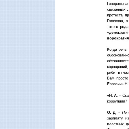
Генеральная
связанных с
протеста п
Голикова, 
такого род
«демократи
ворократия
Когда речь
обоснованн
обязанност
корпораций,
рябит в гла
Вам просто
Евразии» Н.
«Н. А.
– Ска
коррупции?
О. Д. –
Не 
зарплату и
властных д