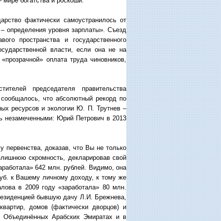
– мире богатства и роскоши.
дарство фактически самоустранилось от
 – определения уровня зарплаты». Съезд
вого пространства и государственного
осударственной власти, если она не на
 «прозрачной» оплата труда чиновников,
тителей председателя правительства
 сообщалось, что абсолютный рекорд по
ых ресурсов и экологии Ю. П. Трутнев –
ись незамеченными: Юрий Петрович в 2013
у первенства, доказав, что Вы не только
злишнюю скромность, декларировав свой
аработала» 642 млн. рублей. Видимо, она
руб. к Вашему личному доходу, к тому же
лова в 2009 году «заработала» 80 млн.
резиденцией бывшую дачу Л.И. Брежнева,
вартир, домов (фактически дворцов) и
 в Объединённых Арабских Эмиратах и в