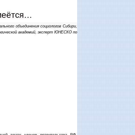
смеётся…
ального объединения социологов Сибири,
огической академий, эксперт ЮНЕСКО по
ной плате членов правительства РФ,