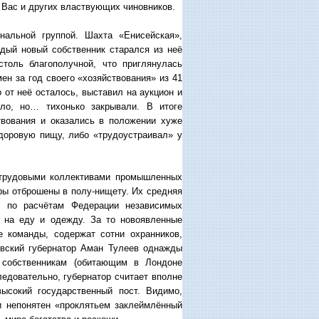
 Вас и других властвующих чиновников.
нальной группой. Шахта «Енисейская»,
дый новый собственник старался из неё
толь благополучной, что приглянулась
н за год своего «хозяйствования» из 41
о от неё осталось, выставил на аукцион и
ло, но… тихонько закрывали. В итоге
вования и оказались в положении хуже
здоровую пищу, либо «трудоустраивал» у
и трудовыми коллективами промышленных
ры отброшены в полу-нищету. Их средняя
т, по расчётам Федерации независимых
о на еду и одежду. За то новоявленные
е команды, содержат сотни охранников,
овский губернатор Аман Тулеев однажды
собственникам (обитающим в Лондоне
ледовательно, губернатор считает вполне
ысокий государственный пост. Видимо,
и непонятен «проклятьем заклеймлённый