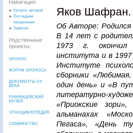
Навигация
Яков Шафран
Каталог авторов
Последние
обновления
Об Авторе: Родился 
Заметки
В 14 лет с родител
Родственные
1973 г. окончил 
проекты:
института и в 1997 
ХРОНОС
Институте психол
ФОРУМ ХРОНОСА
сборники «Любимая,
ДОКУМЕНТЫ XX
один день» и «В пу
ВЕКА
литературно-худож
РУМЯНЦЕВСКИЙ
МУЗЕЙ
«Приокские зори»,
альманахах «Моск
ЭТНОЦИКЛОПЕДИЯ
Пегаса», «День т
СЛАВЯНСТВО