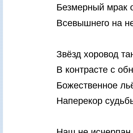
Безмерный мрак 
Всевышнего на н
Звёзд хоровод та
В контрасте с о
Божественное ль
Наперекор судьб
Наш не исчерпан