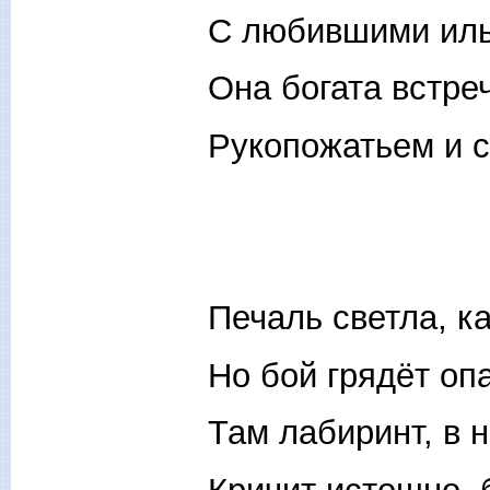
С любившими иль
Она богата встре
Рукопожатьем и с
Печаль светла, ка
Но бой грядёт оп
Там лабиринт, в 