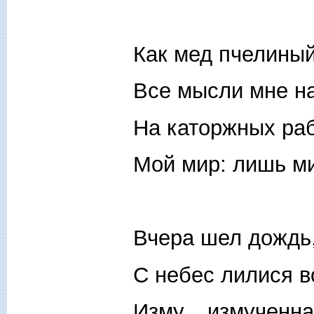
Как мед пчелиный
Все мысли мне н
На каторжных ра
Мой мир: лишь м
Вчера шел дождь,
С небес лилися в
Изму... измученна