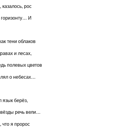
, казалось, рос
к горизонту… И
как тени облаков
травах и лесах,
едь полевых цветов
лял о небесах…
 язык берёз,
звёзды речь вели…
, что я пророс