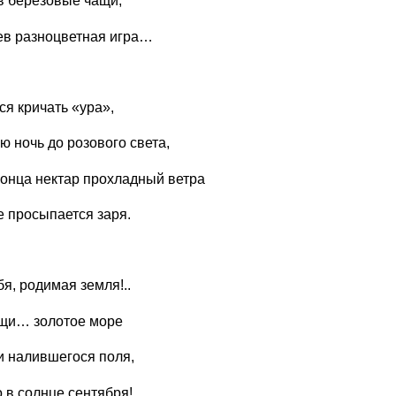
в берёзовые чащи,
ев разноцветная игра…
ся кричать «ура»,
ю ночь до розового света,
конца нектар прохладный ветра
де просыпается заря.
я, родимая земля!..
ощи… золотое море
 налившегося поля,
в солнце сентября!