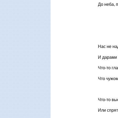
До неба, 
Нас не на
И дарами 
Что-то гл
Что чужом
Что-то вы
Или спрят