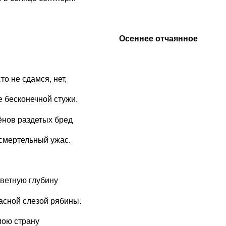
Осеннее отчаянное
то не сдамся, нет,
е бесконечной стужи.
ёнов раздетых бред
смертельный ужас.
ветную глубину
асной слезой рябины.
мою страну