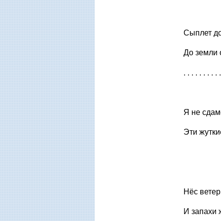
Сыплет до
До земли 
. . . . . . . . . .
Я не сдамс
Эти жутки
Нёс ветер
И запахи 