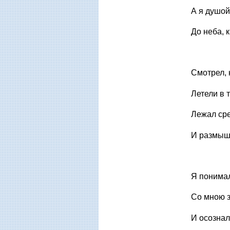
А я душой
До неба, 
Смотрел, 
Летели в 
Лежал ср
И размыш
Я понимал
Со мною 
И осознал