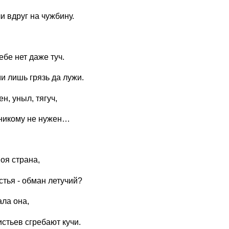
 вдруг на чужбину.
ебе нет даже туч.
и лишь грязь да лужи.
н, уныл, тягуч,
 никому не нужен…
оя страна,
стья - обман летучий?
ала она,
стьев сгребают кучи.