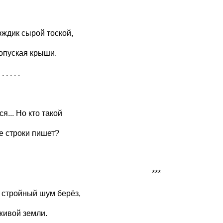
ждик сырой тоской,
опуская крыши.
 . . . . .
я... Но кто такой
е строки пишет?
***
 стройный шум берёз,
живой земли.