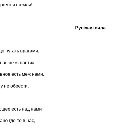
прямо из земли!
Русская сила
до пугать врагами,
нас не «спасти».
авное есть меж нами,
у не обрести.
сшее есть над нами
ано где-то в нас,