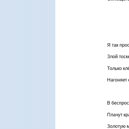
Я так прос
Злой тоск
Только кл
Нагоняет 
В беспрос
Плачут кр
Золотую 