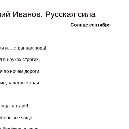
ий Иванов. Русская сила
Солнце сентября
я и… странная пора!
л в науках строгих,
я по ночам дороги
ые, заветные края.
нца, янтаря!..
еперь всё чаще