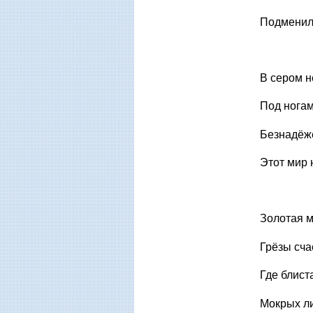
Подменили
В сером н
Под ногам
Безнадёже
Этот мир
Золотая м
Грёзы сча
Где блист
Мокрых ли