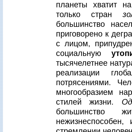
планеты хватит н
только стран
з
большинство нас
приговорено к дег
с лицом, припудре
социальную
утоп
тысячелетнее натур
реализации глоб
потрясениями. Че
многообразием нар
стилей жизни.
Од
большинство ж
нежизнеспособен, 
стремлении человеч