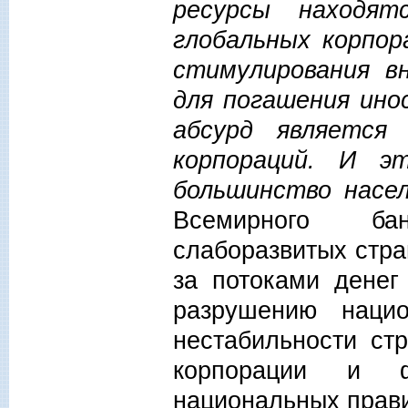
ресурсы находят
глобальных корпор
стимулирования в
для погашения ино
абсурд является
корпораций. И 
большинство насе
Всемирного ба
слаборазвитых стра
за потоками денег
разрушению нацио
нестабильности ст
корпорации и ф
национальных прави