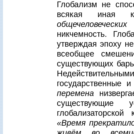
Глобализм не спос
всякая иная к
общечеловечески
никчемность. Глоб
утверждая эпоху не
всеобщее смешени
существующих барье
Недействительным
государственные и
перемена
низверга
существующие 
глобализаторской
«Время прекратило
живём во всеми