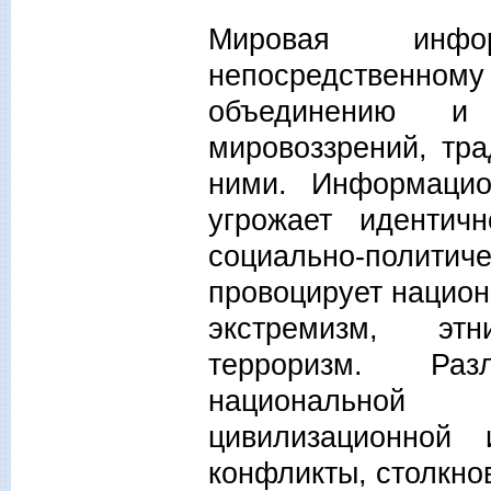
Мировая инфор
непосредственно
объединению и 
мировоззрений, тр
ними. Информацио
угрожает идентич
социально-политич
провоцирует нацио
экстремизм, этн
терроризм. Раз
национальной 
цивилизационной 
конфликты, столкно