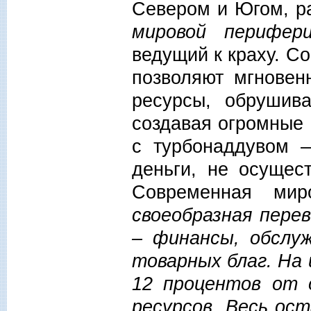
Севером и Югом, р
мировой перифер
ведущий к краху. 
позволяют мгнове
ресурсы, обрушив
создавая огромные 
с турбонаддувом
деньги, не осущес
Современная ми
своеобразная пере
– финансы, обслу
товарных благ. На 
12 процентов от 
ресурсов. Весь ос