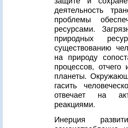
защите и сохране
деятельность тра
проблемы обеспе
ресурсами. Загря
природных ресу
существованию чел
на природу сопос
процессов, отчего 
планеты. Окружающ
гасить человечес
отвечает на акт
реакциями.
Инерция развит