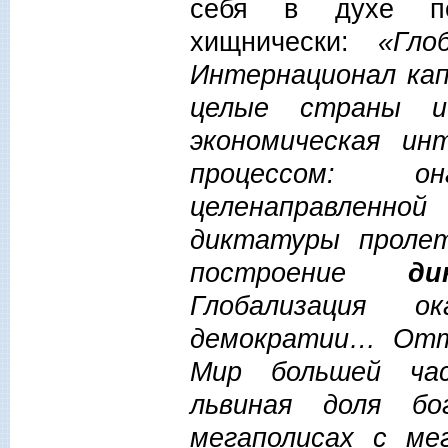
себя в духе пер
хищнически:
«Гло
Интернационал кап
целые страны и
экономическая ин
процессом: о
целенаправленно
диктатуры проле
построение
д
Глобализация о
демократии… От
Мир большей ча
львиная доля бо
мегаполисах с ме