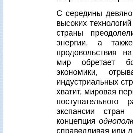
С середины девяно
высоких технологий
страны преодолел
энергии, а такж
продовольствия н
мир обретает б
экономики, отры
индустриальных стр
хватит, мировая пе
поступательного 
экспансии стра
концепция
однопол
справедливая или 