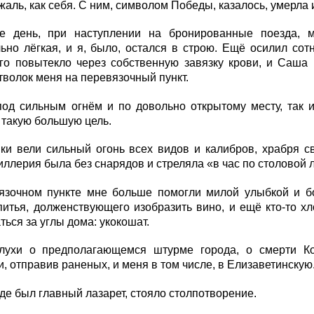
жаль, как себя. С ним, символом Победы, казалось, умерла 
е день, при наступлении на бронированные поезда, 
ьно лёгкая, и я, было, остался в строю. Ещё осилил сот
ого повытекло через собственную завязку крови, и Саша
отволок меня на перевязочный пункт.
д сильным огнём и по довольно открытому месту, так и 
 такую большую цель.
и вели сильный огонь всех видов и калибров, храбря св
ллерия была без снарядов и стреляла «в час по столовой 
язочном пункте мне больше помогли милой улыбкой и б
питья, долженствующего изобразить вино, и ещё кто-то х
ься за углы дома: укокошат.
лухи о предполагающемся штурме города, о смерти Ко
и, отправив раненых, и меня в том числе, в Елизаветинскую
где был главный лазарет, стояло столпотворение.