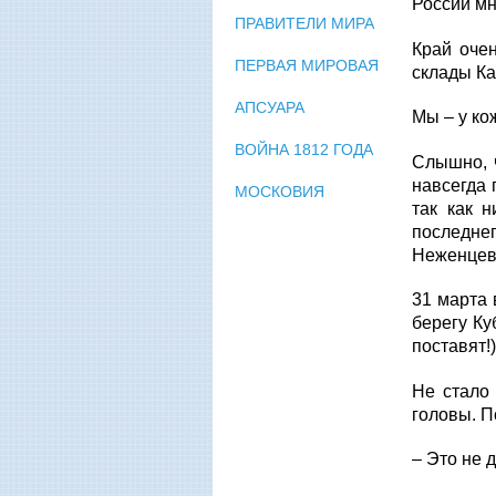
России мн
ПРАВИТЕЛИ МИРА
Край очен
ПЕРВАЯ МИРОВАЯ
склады Ка
АПСУАРА
Мы – у ко
ВОЙНА 1812 ГОДА
Слышно, ч
навсегда 
МОСКОВИЯ
так как 
последне
Неженцева
31 марта 
берегу Ку
поставят!)
Не стало 
головы. П
– Это не 