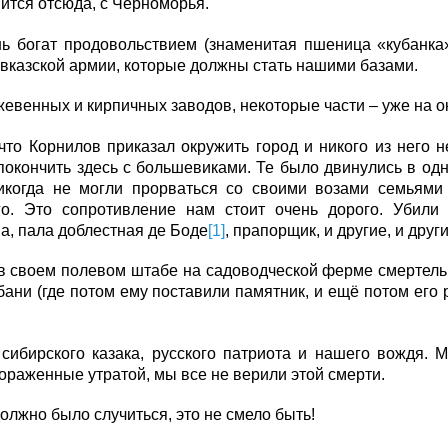
ится отсюда, с Черноморья.
ь богат продовольствием (знаменитая пшеница «кубанка»
вказской армии, которые должны стать нашими базами.
жевенных и кирпичных заводов, некоторые части – уже на о
то Корнилов приказал окружить город и никого из него н
покончить здесь с большевиками. Те было двинулись в одн
никогда не могли прорваться со своими возами семьями
го. Это сопротивление нам стоит очень дорого. Убили
, пала доблестная де Боде
[1]
, прапорщик, и другие, и други
в своем полевом штабе на садоводческой ферме смертель
бани (где потом ему поставили памятник, и ещё потом его 
сибирского казака, русского патриота и нашего вождя. М
ораженные утратой, мы все не верили этой смерти.
должно было случиться, это не смело быть!