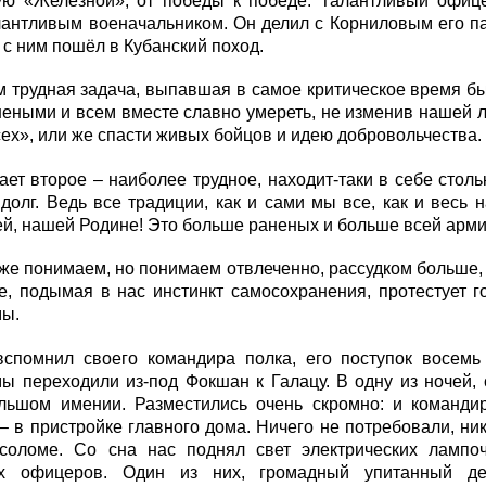
ую «Железной», от победы к победе. Талантливый офице
лантливым военачальником. Он делил с Корниловым его п
 с ним пошёл в Кубанский поход.
 трудная задача, выпавшая в самое критическое время бы
еными и всем вместе славно умереть, не изменив нашей л
сех», или же спасти живых бойцов и идею добровольчества.
ет второе – наиболее трудное, находит-таки в себе стольк
долг. Ведь все традиции, как и сами мы все, как и весь 
ей, нашей Родине! Это больше раненых и больше всей арми
же понимаем, но понимаем отвлеченно, рассудком больше,
, подымая в нас инстинкт самосохранения, протестует го
мы.
вспомнил своего командира полка, его поступок восемь
ы переходили из-под Фокшан к Галацу. В одну из ночей, 
льшом имении. Разместились очень скромно: и команди
 в пристройке главного дома. Ничего не потребовали, ник
 соломе. Со сна нас поднял свет электрических лампо
х офицеров. Один из них, громадный упитанный де