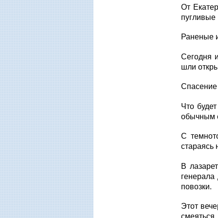
От Екатер
пугливые 
Раненые и
Сегодня и
шли откры
Спасение 
Что будет
обычным с
С темнот
стараясь 
В лазаре
генерала 
повозки.
Этот вече
смеяться