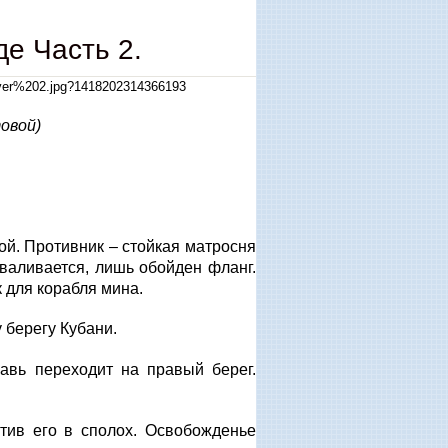
е Часть 2.
товой)
ой. Противник – стойкая матросня
зваливается, лишь обойден фланг.
к для корабля мина.
 берегу Кубани.
авь переходит на правый берег.
атив его в сполох. Освобожденье