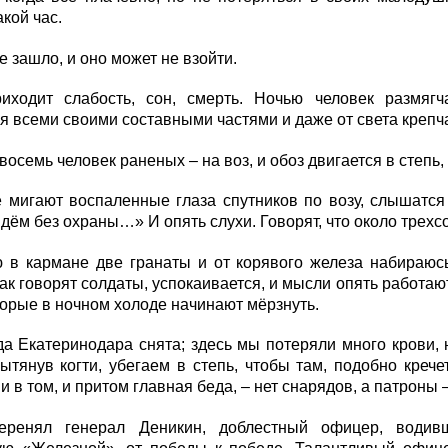
акой час.
е зашло, и оно может не взойти.
иходит слабость, сон, смерть. Ночью человек размягч
я всеми своими составными частями и даже от света крепча
восемь человек раненых – на воз, и обоз двигается в степь, 
 мигают воспаленные глаза спутников по возу, слышатся
идём без охраны…» И опять слухи. Говорят, что около трехс
 в кармане две гранаты и от корявого железа набираюсь
как говорят солдаты, успокаивается, и мысли опять работаю
торые в ночном холоде начинают мёрзнуть.
да Екатеринодара снята; здесь мы потеряли много крови, 
ытянув когти, убегаем в степь, чтобы там, подобно креч
и в том, и притом главная беда, – нет снарядов, а патроны 
ренял генерал Деникин, доблестный офицер, водив