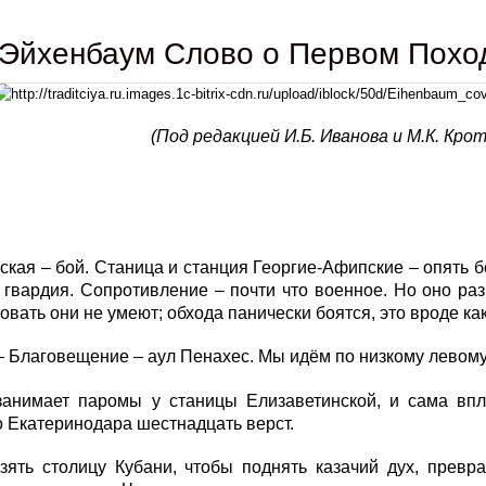
Эйхенбаум Слово о Первом Поход
(Под редакцией И.Б. Иванова и М.К. Кро
ская – бой. Станица и станция Георгие-Афипские – опять б
 гвардия. Сопротивление – почти что военное. Но оно ра
вать они не умеют; обхода панически боятся, это вроде ка
– Благовещение – аул Пенахес. Мы идём по низкому левому
занимает паромы у станицы Елизаветинской, и сама впл
 Екатеринодара шестнадцать верст.
зять столицу Кубани, чтобы поднять казачий дух, превр