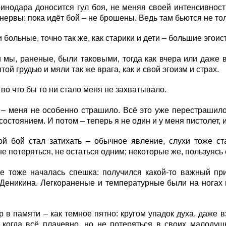
инодара доносится гул боя, не меняя своей интенсивност
нервы: пока идёт бой – не брошены. Ведь там бьются не толь
 больные, точно так же, как старики и дети – большие эгоис
 мы, раненые, были таковыми, тогда как вчера или даже в
той грудью и мяли так же врага, как и свой эгоизм и страх.
во что бы то ни стало меня не захватывало.
 – меня не особенно страшило. Всё это уже перестрашило
остоянием. И потом – теперь я не один и у меня пистолет, 
ой бой стал затихать – обычное явление, слухи тоже ст
не потеряться, не остаться одним; некоторые же, пользуясь 
те тоже началась спешка: получился какой-то важный пр
Деникина. Легкораненые и температурные были на ногах 
р в памяти – как темное пятно: кругом упадок духа, даже 
, когда всё плачевно, но не потеряться в своих малоду