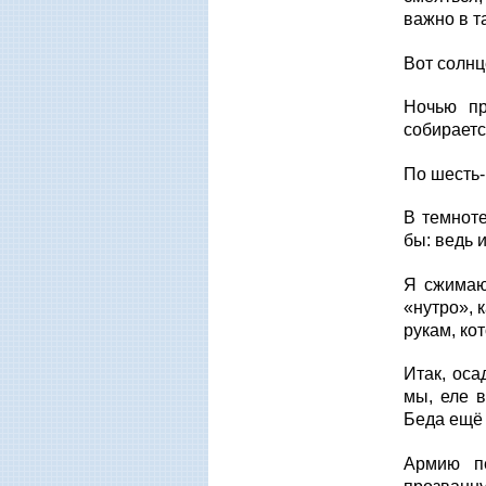
важно в т
Вот солнц
Ночью пр
собираетс
По шесть-
В темноте
бы: ведь 
Я сжимаю
«нутро», 
рукам, ко
Итак, оса
мы, еле в
Беда ещё 
Армию пе