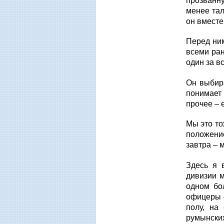
прозванн
менее та
он вместе
Перед ним
всеми ран
один за в
Он выбира
понимает 
прочее – 
Мы это то
положение
завтра – 
Здесь я 
дивизии м
одном бо
офицеры –
полу, на
румынски