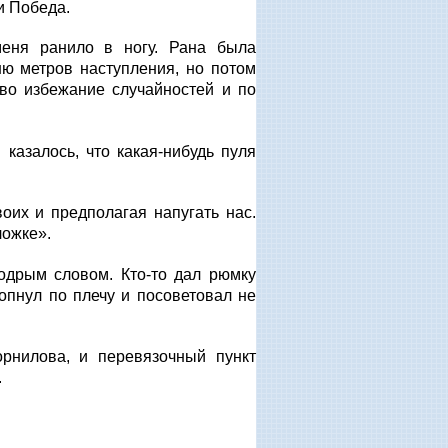
и Победа.
меня ранило в ногу. Рана была
ню метров наступления, но потом
 во избежание случайностей и по
казалось, что какая-нибудь пуля
оих и предполагая напугать нас.
ложке».
одрым словом. Кто-то дал рюмку
лопнул по плечу и посоветовал не
рнилова, и перевязочный пункт
.