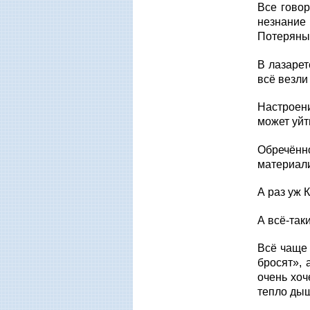
Все говор
незнание 
Потеряны 
В лазарет
всё везли
Настроени
может уйт
Обречённ
материал
А раз уж 
А всё-так
Всё чаще 
бросят», 
очень хоч
тепло дыш