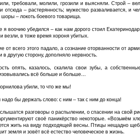
или, требовали, молили, грозили и выясняли. Строй – вел
и отсюда – растерянность; мужество разваливается, и че
шоры – локоть боевого товарища.
е я воочию убедился – как нам дорого стоил Екатеринодар
 и везли, в тоже время хороня убитых.
е от всего этого падало, а сознание оторванности от арми
и в другую сторону, дополняло нервность.
ость опять, казалось, скалила свои зубы, а собственн
изовывались всё больше и больше…
Корнилова убили, то что же мы!
и надо бы держать слово: с ним – так с ним до конца!
слышатся разговоры о распылении, о спасении на свой риск
аргументируют своё паникёрство некоторые. «Возьмём хле
ется жить на виду подходящей весны. Птицы нещадно щебе
ит земля и зовёт всё естество человеческое в жизнь.