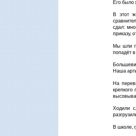
Его было 
В этот ж
сравнител
сдал: мн
приказу, 
Мы шли по
попадёт в
Большевик
Наша арти
На перев
крепкого 
высовыват
Ходили с
разгрузил
В школе, 