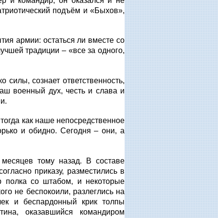
р и командир, он оказался и не
атриотический подъём и «Быхов»,
тия армии: остаться ли вместе со
учшей традиции – «все за одного,
о силы, сознает ответственность,
наш военный дух, честь и слава и
и.
 тогда как наше непосредственное
рько и обидно. Сегодня – они, а
 месяцев тому назад. В составе
согласно приказу, разместились в
р полка со штабом, и некоторые
ого не беспокоили, разлеглись на
чек и беспардонный крик толпы
тина, оказавшийся командиром