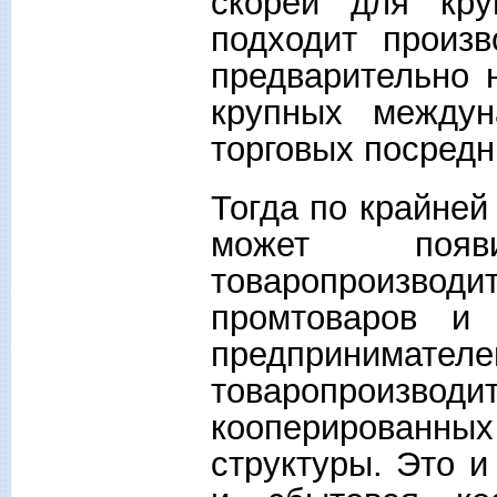
скорей для кру
подходит произв
предварительно 
крупных междун
торговых посредн
Тогда по крайней
может появ
товаропроизв
промтоваров и
предпринимат
товаропроизво
кооперированн
структуры. Это и