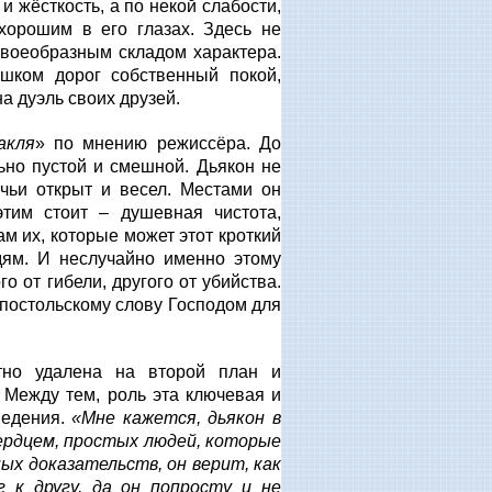
 жёсткость, а по некой слабости,
хорошим в его глазах. Здесь не
своеобразным складом характера.
ишком дорог собственный покой,
а дуэль своих друзей.
акля
» по мнению режиссёра. До
ьно пустой и смешной. Дьякон не
чьи открыт и весел. Местами он
этим стоит – душевная чистота,
ам их, которые может этот кроткий
дям. И неслучайно именно этому
 от гибели, другого от убийства.
апостольскому слову Господом для
тно удалена на второй план и
. Между тем, роль эта ключевая и
ведения.
«Мне кажется, дьякон в
сердцем, простых людей, которые
ных доказательств, он верит, как
 к другу, да он попросту и не