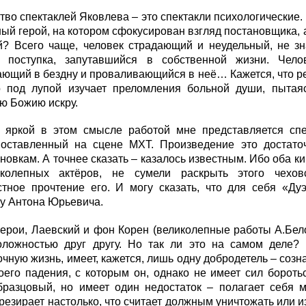
во спектаклей Яковлева – это спектакли психологические. В
ый герой, на котором сфокусирован взгляд постановщика, а
ой? Всего чаще, человек страдающий и неудельный, не з
 поступка, запутавшийся в собственной жизни. Чело
ющий в бездну и проваливающийся в неё… Кажется, что ре
о под лупой изучает преломления больной души, пытая
ю Божию искру.
 яркой в этом смысле работой мне представляется спе
поставленный на сцене МХТ. Произведение это достато
новкам. А точнее сказать – казалось известным. Ибо оба к
колепных актёров, не сумели раскрыть этого чехов
стное прочтение его. И могу сказать, что для себя «Ду
у Антона Юрьевича.
ерои, Лаевский и фон Корен (великолепные работы А.Бело
оложностью друг другу. Но так ли это на самом деле?
чную жизнь, имеет, кажется, лишь одну добродетель – соз
оего падения, с которым он, однако не имеет сил бороть
бразцовый, но имеет один недостаток – полагает себя 
резирает настолько, что считает должным уничтожать или и