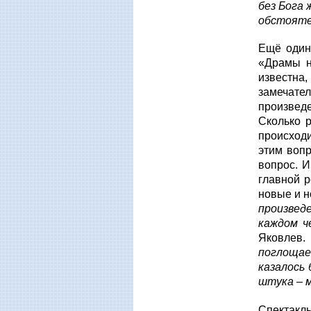
без Бога 
обстояте
Ещё один
«Драмы н
известна
замечател
произвед
Сколько р
происходи
этим вопр
вопрос. И
главной р
новые и н
произвед
каждом ч
Яковлев.
поглощае
казалось 
штука – м
Спектакль