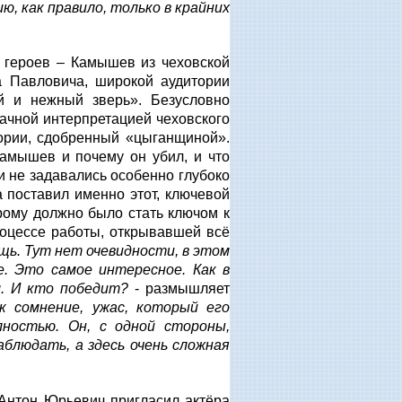
ю, как правило, только в крайних
героев – Камышев из чеховской
а Павловича, широкой аудитории
й и нежный зверь». Безусловно
дачной интерпретацией чеховского
ории, сдобренный «цыганщиной».
Камышев и почему он убил, и что
и не задавались особенно глубоко
а поставил именно этот, ключевой
орому должно было стать ключом к
роцессе работы, открывавшей всё
щь. Тут нет очевидности, в этом
е. Это самое интересное. Как в
л. И кто победит?
- размышляет
к сомнение, ужас, который его
лностью. Он, с одной стороны,
аблюдать, а здесь очень сложная
 Антон Юрьевич пригласил актёра