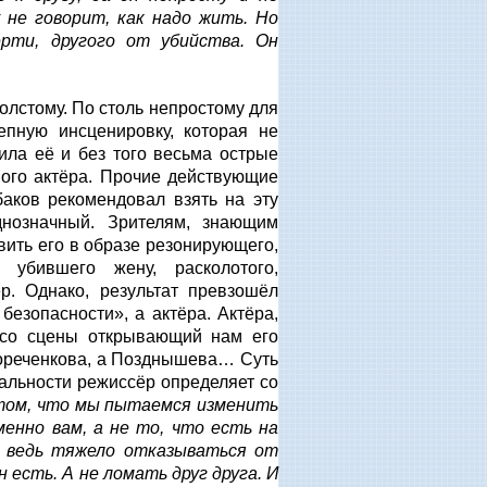
 не говорит, как надо жить. Но
рти, другого от убийства. Он
олстому. По столь непростому для
епную инсценировку, которая не
ила её и без того весьма острые
дного актёра. Прочие действующие
баков рекомендовал взять на эту
нозначный. Зрителям, знающим
вить его в образе резонирующего,
убившего жену, расколотого,
. Однако, результат превзошёл
безопасности», а актёра. Актёра,
 со сцены открывающий нам его
 Пореченкова, а Позднышева… Суть
уальности режиссёр определяет со
том, что мы пытаемся изменить
менно вам, а не то, что есть на
, ведь тяжело отказываться от
 есть. А не ломать друг друга. И