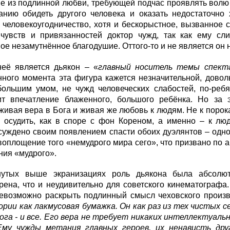
е из подлинной любви, требующей подчас проявлять волю и
анию обидеть другого человека и оказать недостаточно 
 человекоугодничество, хотя и бескорыстное, вызванное 
чувств и привязанностей доктор чужд, так как ему сл
ое незамутнённое благодушие. Оттого-то и не является он н
неё является дьякон – «
главный носитель темы спект
ного момента эта фигура кажется незначительной, довол
большим умом, не чужд человеческих слабостей, по-ребя
ит впечатление блаженного, большого ребёнка. Но за 
 живая вера в Бога и живая же любовь к людям. Не к порок
и осудить, как в споре с фон Кореном, а именно – к лю
суждено своим появлением спасти обоих дуэлянтов – одного
воплощение того «немудрого мира сего», что призвано по 
ния «мудрого».
утых выше экранизациях роль дьякона была абсолю
рена, что и неудивительно для советского кинематографа
невозможно раскрыть подлинный смысл чеховского произ
рии как лакмусовая бумажка. Он как раз из тех чистых 
ога - и все. Его вера не требует никаких интеллектуаль
му чужды метания главных героев, их ненависть друг