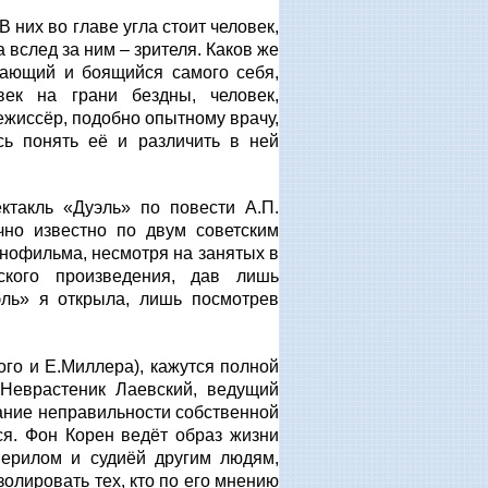
 них во главе угла стоит человек,
 вслед за ним – зрителя. Каков же
нающий и боящийся самого себя,
век на грани бездны, человек,
жиссёр, подобно опытному врачу,
сь понять её и различить в ней
ктакль «Дуэль» по повести А.П.
чно известно по двум советским
инофильма, несмотря на занятых в
ского произведения, дав лишь
эль» я открыла, лишь посмотрев
го и Е.Миллера), кажутся полной
 Неврастеник Лаевский, ведущий
нание неправильности собственной
ся. Фон Корен ведёт образ жизни
мерилом и судиёй другим людям,
золировать тех, кто по его мнению