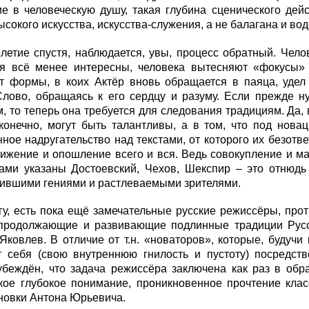
е в человеческую душу, такая глубина сценического дейс
ысокого искусства, искусства-служения, а не балагана и во
летие спустя, наблюдается, увы, процесс обратный. Чело
ся всё менее интересны, человека вытесняют «фокусы» 
т формы, в коих Актёр вновь обращается в паяца, удел 
Слово, обращаясь к его сердцу и разуму. Если прежде н
, то теперь она требуется для следования традициям. Да, 
конечно, могут быть талантливы, а в том, что под нова
ное надругательство над текстами, от которого их безот
нижение и опошление всего и вся. Ведь совокупление и м
рами указаны Достоевский, Чехов, Шекспир – это отнюдь
чившими гениями и растлеваемыми зрителями.
у, есть пока ещё замечательные русские режиссёры, про
продолжающие и развивающие подлинные традиции Русск
ковлев. В отличие от т.н. «новаторов», которые, будучи 
 себя (свою внутреннюю гнилость и пустоту) посредств
убеждён, что задача режиссёра заключена как раз в обр
акое глубокое понимание, проникновенное прочтение кла
новки Антона Юрьевича.