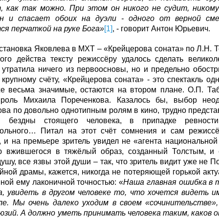
, как так можно. При этом он никого не судит, никому
н и спасает обоих на дуэли - одного от верной сме
ся перчаткой на руке Бога»
[1]
, - говорит Антон Юрьевич.
становка Яковлева в МХТ – «Крейцерова соната» по Л.Н. Т
ного действа тексту режиссёру удалось сделать великол
 утратила ничего из первоосновы, но и предельно обостр
 крупному счёту, «Крейцерова соната» - это спектакль о
же весьма значимые, остаются на втором плане. О.П. Та
роль Михаила Пореченкова. Казалось бы, выбор неод
ва по довольно однотипным ролям в кино, трудно предста
и бездны стоящего человека, в припадке ревности 
ольного… Питал на этот счёт сомнения и сам режиссёр
 и на премьере зритель увидел не «агента национальной 
ю вжившегося в тяжёлый образ, созданный Толстым, и
ушу, все язвы этой души – так, что зритель видит уже не
йной драмы, кажется, никогда не потеряющей горькой акт
ной ему лаконичной точностью: «
Наша главная ошибка в 
а, увидеть в другом человеке то, что хочется видеть и
ле. Мы очень далеко уходим в своем «сочинительстве»
юзий. А должно уметь принимать человека таким, каков он