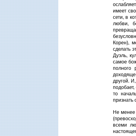
ослабляет
имеет сво
сети, в к
любви, б
превраща
безусловн
Корен), м
сделать э
Дуэль, ку
самое бож
полного 
доходящег
другой. И
подобает,
то начал
признать 
Не менее
(превосхо
всеми лю
настоящем