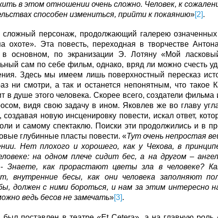
жить в этом отношении очень сложно. Человек, к сожалени
льствах способен измениться, прийти к покаянию
»
[2]
.
 сложный персонаж, продолжающий галерею означенных 
а охоте». Эта повесть, переходная в творчестве Антон
, в основном, по экранизации Э. Лотяну «Мой ласковы
ьный сам по себе фильм, однако, вряд ли можно счесть у
ения. Здесь мы имеем лишь поверхностный пересказ ист
аз ни смотри, а так и останется непонятным, что такое 
т в душе этого человека. Скорее всего, создатели фильма 
осом, видя свою задачу в ином. Яковлев же во главу угл
, создавая новую инсценировку повести, искал ответ, кот
оли и самому спектаклю. Поиски эти продолжились и в п
овые глубинные пласты повести. «
Тут очень непростая ве
ении. Нет плохого и хорошего, как у Чехова, в принцип
еловеке: на одном плече сидит бес, а на другом – анге
 -
Знаете, как прорастают цветы зла в человеке? Ка
т, внутренние бесы, как они человека заполняют по
бы, должен с ними бороться, и нам за этим интересно н
ожно ведь бесов не замечать
»
[3]
.
 был поставлен в театре «Et Cetera», а на главную роль