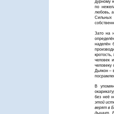
дурному н
по нежел
любовь, а
Сильных 
собственн
Зато на 
определён
наделён 
производ
кротость,
человек 
человеку 
Дьякон – 
посрамле
В упомян
окарикату
без неё 
этой исто
верят в Б
дышит. Е