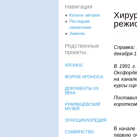
Навигация
Хирур
Каталог авторов
режис
Последние
обновления
Заметки
Родственные
Справка:
проекты:
декабря 1
ХРОНОС
В 1991 г
Оксфорде 
ФОРУМ ХРОНОСА
на канал
курсы сц
ДОКУМЕНТЫ XX
ВЕКА
Постави
коротком
РУМЯНЦЕВСКИЙ
МУЗЕЙ
ЭТНОЦИКЛОПЕДИЯ
В начале 
СЛАВЯНСТВО
первую оч