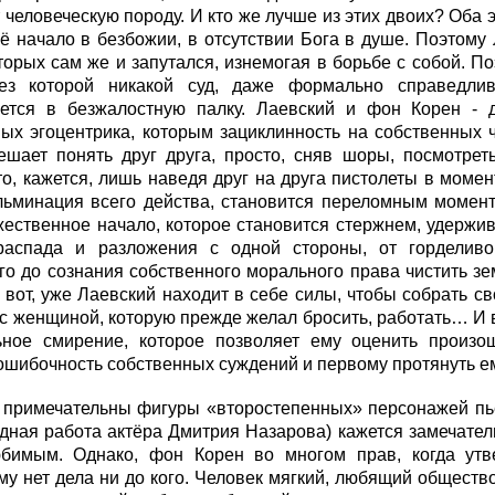
 человеческую породу. И кто же лучше из этих двоих? Оба 
ё начало в безбожии, в отсутствии Бога в душе. Поэтому
оторых сам же и запутался, изнемогая в борьбе с собой. П
ез которой никакой суд, даже формально справедли
ется в безжалостную палку. Лаевский и фон Корен - 
ых эгоцентрика, которым зациклинность на собственных ч
ешает понять друг друга, просто, сняв шоры, посмотреть
то, кажется, лишь наведя друг на друга пистолеты в моме
льминация всего действа, становится переломным момент
ественное начало, которое становится стержнем, удержив
распада и разложения с одной стороны, от горделив
о до сознания собственного морального права чистить зе
, вот, уже Лаевский находит в себе силы, чтобы собрать с
 с женщиной, которую прежде желал бросить, работать… И 
ьное смирение, которое позволяет ему оценить произо
ошибочность собственных суждений и первому протянуть е
 примечательны фигуры «второстепенных» персонажей пье
дная работа актёра Дмитрия Назарова) кажется замечате
бимым. Однако, фон Корен во многом прав, когда утве
у нет дела ни до кого. Человек мягкий, любящий общество,