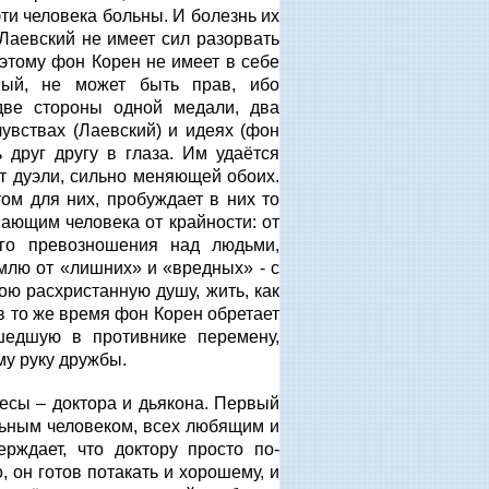
эти человека больны. И болезнь их
 Лаевский не имеет сил разорвать
оэтому фон Корен не имеет в себе
вый, не может быть прав, ибо
две стороны одной медали, два
увствах (Лаевский) и идеях (фон
 друг другу в глаза. Им удаётся
нт дуэли, сильно меняющей обоих.
ом для них, пробуждает в них то
ающим человека от крайности: от
ого превозношения над людьми,
млю от «лишних» и «вредных» - с
вою расхристанную душу, жить, как
в то же время фон Корен обретает
шедшую в противнике перемену,
му руку дружбы.
сы – доктора и дьякона. Первый
льным человеком, всех любящим и
рждает, что доктору просто по-
 он готов потакать и хорошему, и