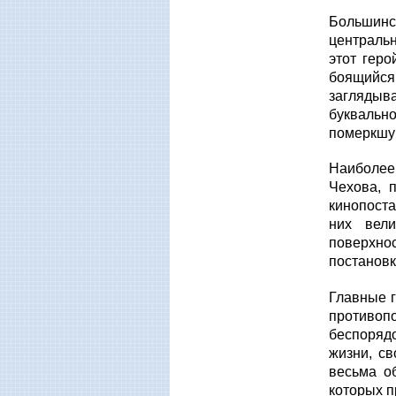
Большинст
центральн
этот гер
боящийся
заглядыва
буквальн
померкшу
Наиболее
Чехова, 
кинопоста
них вели
поверхно
постановк
Главные г
противоп
беспорядо
жизни, св
весьма о
которых п