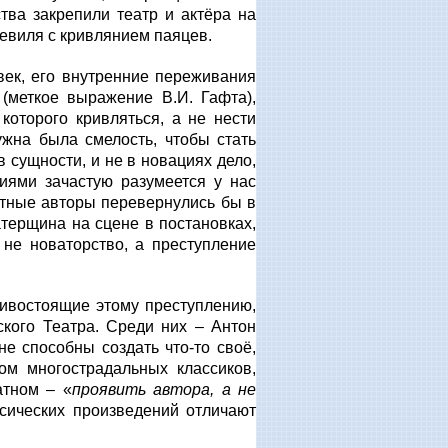
тва закрепили театр и актёра на
девиля с кривлянием паяцев.
век, его внутренние переживания
(меткое выражение В.И. Гафта),
которого кривляться, а не нести
ужна была смелость, чтобы стать
в сущности, и не в новациях дело,
циями зачастую разумеется у нас
ветные авторы перевернулись бы в
атерщина на сцене в постановках,
 не новаторство, а преступление
тивостоящие этому преступлению,
ого Театра. Среди них – Антон
не способны создать что-то своё,
ом многострадальных классиков,
атном – «
проявить автора, а не
ссических произведений отличают