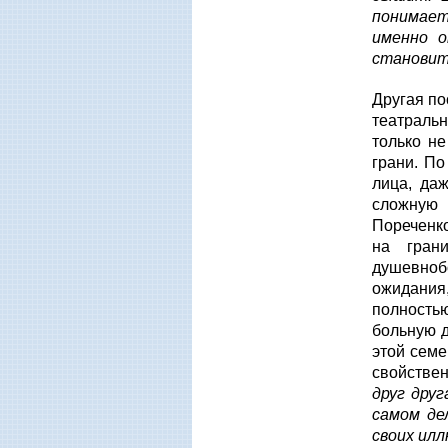
понимает
именно о
становит
Другая по
театраль
только не
грани. По
лица, да
сложную 
Пореченко
на гран
душевноб
ожидания,
полность
больную д
этой семе
свойствен
друг друг
самом де
своих илл