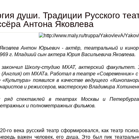
гия души. Традиции Русского теа
сёра Антона Яковлева
 Яковлев Антон Юрьевич - актёр, театральный и кинор
969 г. Младший сын актера Юрия Васильевича Яковлева.
. закончил Школу-студию МХАТ, актерский факультет. 1
(Англия) от МХАТа. Работал в театре «Современник» с 1
е «Культура» появился в качестве ведущего «Кинопанор
енаристов и режиссеров, мастерскую Владимира Хотиненк
л ряд спектаклей в театрах Москвы и Петербурга.
етражных и полнометражных фильмов.
20-го века русский театр сформировался, как театр психол
ередь важен человек, его душа. Это был пик театральног