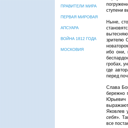
погружени
ПРАВИТЕЛИ МИРА
ступени в
ПЕРВАЯ МИРОВАЯ
Ныне, сто
становят
АПСУАРА
вытесняю
ВОЙНА 1812 ГОДА
зрителю 
новатором
МОСКОВИЯ
ибо они, 
беспардон
гробах, у
где авто
перед по
Слава Бог
бережно 
Юрьевич Я
выражают
Яковлев 
себя
». Т
все поста