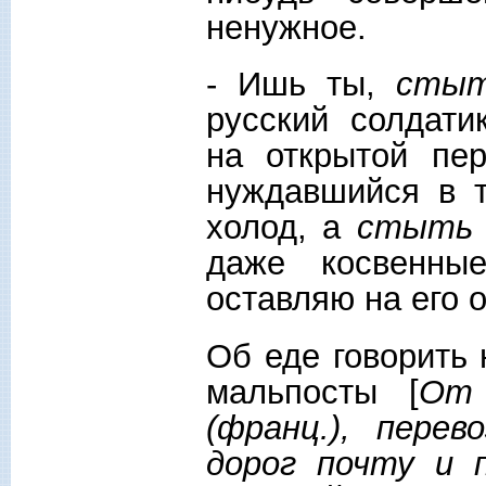
ненужное.
- Ишь ты,
сты
русский солдат
на открытой пер
нуждавшийся в т
холод, а
стыть
даже косвенн
оставляю на его о
Об еде говорить 
мальпосты [
От 
(франц.), пере
дорог почту и 