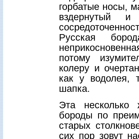
горбатые носы, м
вздернутый и
сосредоточенност
Русская бор
неприкосновенная
потому изумите
колеру и очерта
как у водолея, 
шапка.
Эта несколько 
бороды по преи
старых столкнов
сих пор зовут н