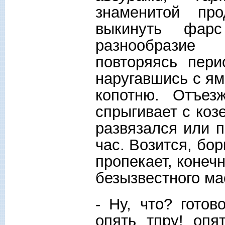
знаменитой пр
выкинуть фар
разнообразие
повторяясь пери
наругавшись с я
копотню. Отъез
спрыгивает с коз
развязался или п
час. Возится, бор
пропекает, конеч
безызвестного ма
- Ну, что? готов
опять тпру! опя