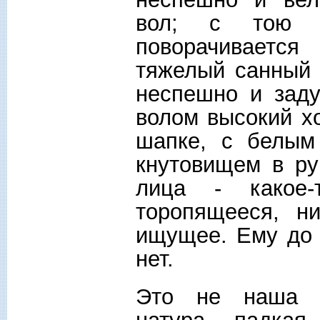
вол; с тою ж
поворачиваетс
тяжелый санный 
неспешно и заду
волом высокий х
шапке, с белым
кнутовищем в ру
лица - какое-
торопящееся, н
ищущее. Ему до 
нет.
Это не наша р