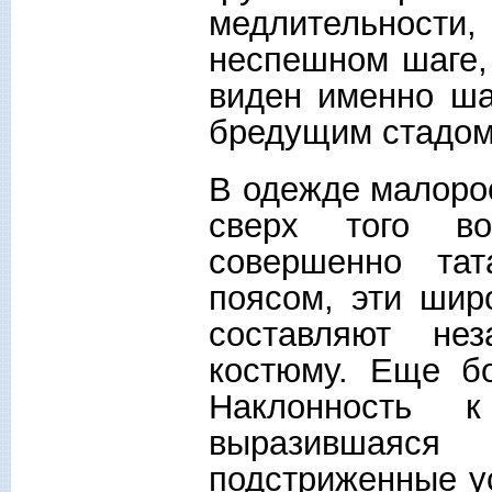
медлительности,
неспешном шаге, 
виден именно ша
бредущим стадом
В одежде малорос
сверх того во
совершенно та
поясом, эти шир
составляют не
костюму. Еще бо
Наклонность 
выразившаяс
подстриженные у