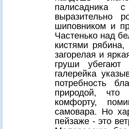
палисадника 
выразительно ро
шиповником и пр
Частенько над бе
кистями рябина,
загорелая и ярка
груши убегают 
галерейка указы
потребность бл
природой, что
комфорту, пом
самовара. Но ха
пейзаже - это ве