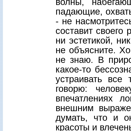
волны, набегаю
падающие, охваты
- не насмотритес
составит своего 
ни эстетикой, н
не объясните. Хо
не знаю. В приро
какое-то бессозн
устраивать все 
говорю: челове
впечатлениях л
внешним выраже
думать, что и 
красоты и влечень