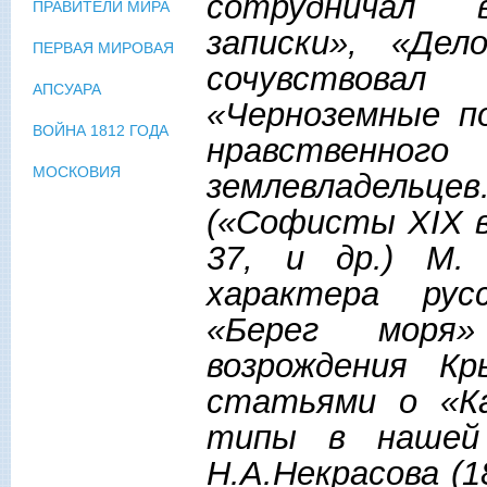
сотрудничал 
ПРАВИТЕЛИ МИРА
записки», «Дел
ПЕРВАЯ МИРОВАЯ
сочувствовал
АПСУАРА
«Черноземные п
ВОЙНА 1812 ГОДА
нравственног
МОСКОВИЯ
землевладельце
(«Софисты X
I
X 
37, и др.) М.
характера рус
«Берег моря»
возрождения К
статьями о «Ка
типы в нашей 
Н.А.Некрасова (