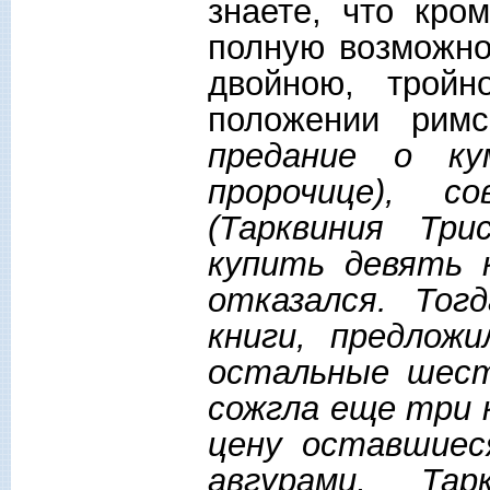
знаете, что кро
полную возможно
двойною, трой
положении рим
предание о ку
пророчице), с
(Тарквиния Три
купить девять к
отказался. Тог
книги, предлож
остальные шест
сожгла еще три к
цену оставшиес
авгурами, Та