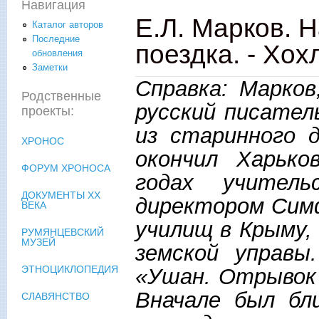
Навигация
Е.Л. Марков. 
Каталог авторов
Последние
поездка. - Хох
обновления
Заметки
Справка: Марков
Родственные
русский писател
проекты:
из старинного д
ХРОНОС
окончил Харько
ФОРУМ ХРОНОСА
годах учител
ДОКУМЕНТЫ XX
директором Симф
ВЕКА
училищ в Крыму,
РУМЯНЦЕВСКИЙ
МУЗЕЙ
земской управы
ЭТНОЦИКЛОПЕДИЯ
«Ушан. Отрывок 
Вначале был бл
СЛАВЯНСТВО