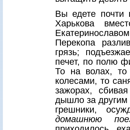
Вы едете почти 
Харькова вмес
Екатеринослав
Перекопа разли
грязь; подъезж
печет, по полю ф
То на волах, то
колесами, то сан
зажорах, сбива
дышло за другим 
грешники, осуж
домашнюю поез
приходилось ех