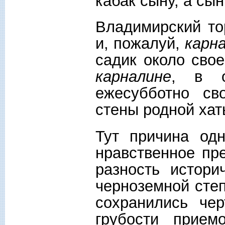
кабак сыну, а сын
Владимирский то
и, пожалуй,
карн
садик около свое
карналине
, в о
ежесубботно св
стены родной хат
Тут причина одн
нравственное пре
разность истори
черноземной степ
сохранились че
грубости прием