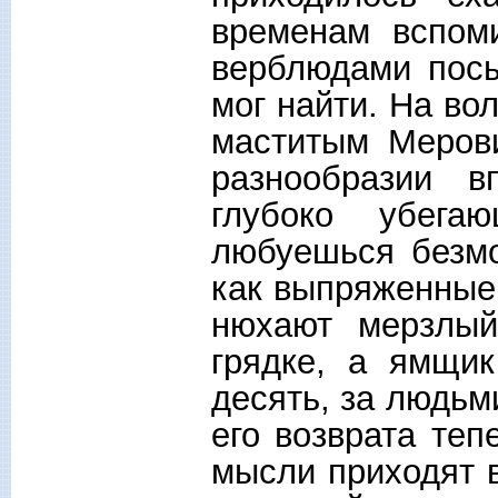
временам вспом
верблюдами посы
мог найти. На во
маститым Мерови
разнообразии в
глубоко убег
любуешься безмо
как выпряженные 
нюхают мерзлый
грядке, а ямщи
десять, за людьм
его возврата теп
мысли приходят в