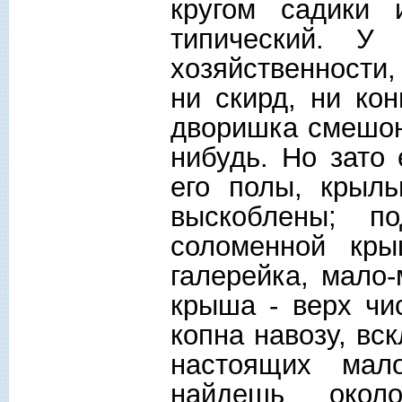
кругом садики 
типический. У
хозяйственности,
ни скирд, ни ко
дворишка смешон
нибудь. Но зато 
его полы, крыл
выскоблены; п
соломенной кры
галерейка, мало-
крыша - верх чи
копна навозу, вск
настоящих мал
найдешь окол