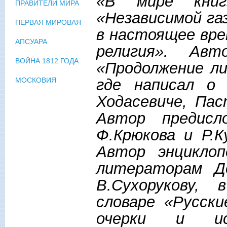
«В мире книг
ПРАВИТЕЛИ МИРА
«Независимой га
ПЕРВАЯ МИРОВАЯ
в настоящее вре
АПСУАРА
религия». Авт
ВОЙНА 1812 ГОДА
«Продолжение ли
где написал о 
МОСКОВИЯ
Ходасевиче, Пас
Автор предисл
Ф.Крюкова и Р.К
Автор энциклоп
литераторам До
В.Сухорукову,
словаре «Русски
очерки и исс