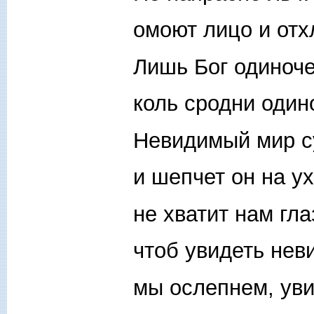
омоют лицо и отх
Лишь Бог одиноч
коль сродни один
Невидимый мир с
и шепчет он на ух
не хватит нам гла
чтоб увидеть нев
мы ослепнем, уви