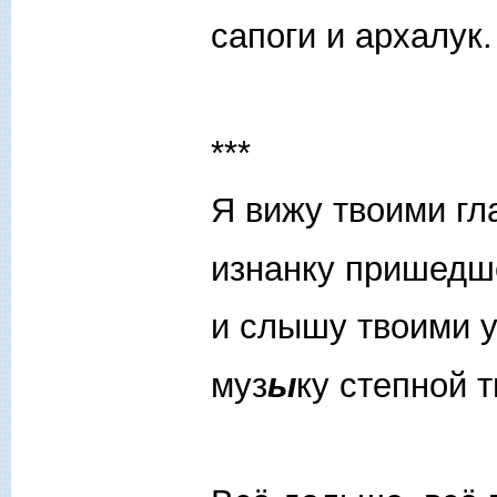
сапоги и архалук.
***
Я вижу твоими гл
изнанку пришедш
и слышу твоими 
муз
ы
ку степной 