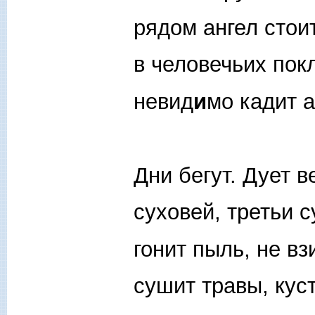
рядом ангел стоит
в человечьих пок
невид
и
мо кадит 
Дни бегут. Дует в
суховей, третьи 
гонит пыль, не вз
сушит травы, куст