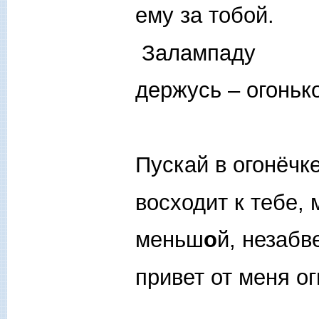
ему за тобой.
Залампаду
держусь – огоньк
Пускай в огонёчк
восходит к тебе, 
меньш
о
й, незабв
привет от меня ог