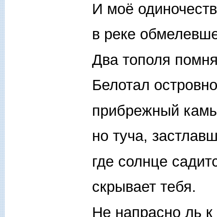
И моё одиночеств
в реке обмелевше
Два тополя помня
Белотал островно
прибрежный камы
но туча, застлав
где солнце садит
скрывает тебя.
Не напрасно ль к