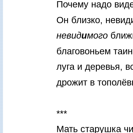
Почему надо виде
Он близко, невид
невид
и
мого
ближ
благовоньем таи
луга и деревья, в
дрожит в тополёв
***
Мать старушка чи