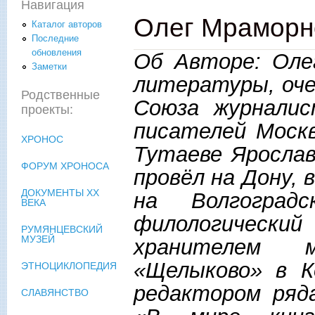
Навигация
Олег Мрамор
Каталог авторов
Последние
обновления
Об Авторе: Оле
Заметки
литературы, оче
Родственные
Союза журналис
проекты:
писателей Москв
ХРОНОС
Тутаеве Яросла
ФОРУМ ХРОНОСА
провёл на Дону, 
ДОКУМЕНТЫ XX
на Волгоград
ВЕКА
филологическ
РУМЯНЦЕВСКИЙ
МУЗЕЙ
хранителем му
«Щелыково» в К
ЭТНОЦИКЛОПЕДИЯ
редактором ряд
СЛАВЯНСТВО