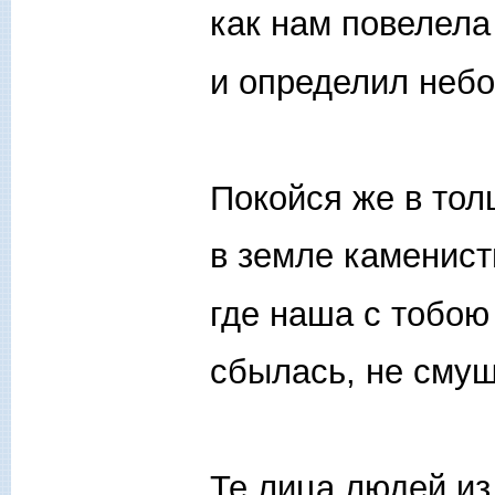
как нам повелела
и определил небо
Покойся же в тол
в земле каменист
где наша с тобою
сбылась, не сму
Те лица людей из