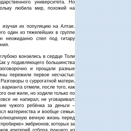
ударственного университета. Но
кольку любила мир, похожий на
 изучая их популяцию на Алтае.
его один из тяжелейших в группе
он неожиданно спел под гитару
ния.
глубоко вонзились в сердце Толи
 Как у подавляющего большинства
зоговорочно и прощали разные
ны пережили первое несчастье:
 Разговоры о суррогатной матери,
арианта отмели, после того, как
го они жили, но ходили только по
все не напирал, не уговаривал:
ние чужого ребёнка за деньги –
ысл материнства и вообще семьи.
полноценную вечную жизнь перед
 «пробирке» эмбрионов, которых за
ков критерий отбора лучшего из