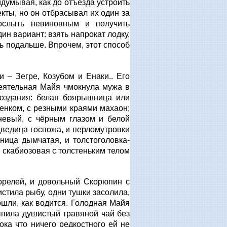
думывая, как до отъезда устроить
кты, но он отбрасывал их один за
рослыть невиновным и получить
н вариант: взять напрокат лодку,
ь подальше. Впрочем, этот способ
– Зегре, Козубом и Енаки.. Его
Деятельная Майя чмокнула мужа в
оздания: белая боярышница или
енком, с резными краями махаон;
невый, с чёрным глазом и белой
дведица госпожа, и перломутровки
ница дымчатая, и толстоголовка-
 скабиозовая с толстеньким телом
орелей, и довольный Скорюпин с
стила рыбу, одни тушки засолила,
пошли, как водится. Голодная Майя
ыпила душистый травяной чай без
ока что ничего редкостного ей не