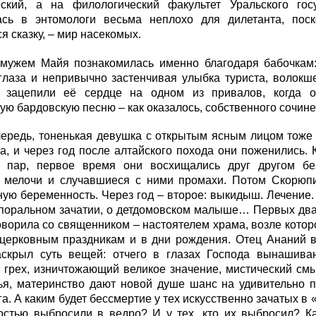
еский, а на филологический факультет Уральского гос
ась в энтомологи весьма неплохо для дилетанта, пос
 сказку, – мир насекомых.
с мужем Майя познакомилась именно благодаря бабочкам:
глаза и непривычно застенчивая улыбка туриста, волокш
, зацепили её сердце на одном из привалов, когда 
ую бардовскую песню – как оказалось, собственного сочине
ередь, тоненькая девушка с открытым ясным лицом тоже 
, и через год после алтайского похода они поженились.
 пар, первое время они восхищались друг другом бе
 мелочи и случавшиеся с ними промахи. Потом Скорюпи
ую беременность. Через год – второе: выкидыш. Лечение.
поральном зачатии, о детдомовском малыше… Первых два в
ворила со священником – настоятелем храма, возле которо
церковным праздникам и в дни рождения. Отец Ананий во
аскрыл суть вещей: отчего в глазах Господа вынашива
 грех, изничтожающий великое значение, мистический см
ья, материнство дают новой душе шанс на удивительно 
а. А каким будет бессмертие у тех искусственно зачатых в
остью выбросили в ведро? И у тех, кто их выбросил? Ка