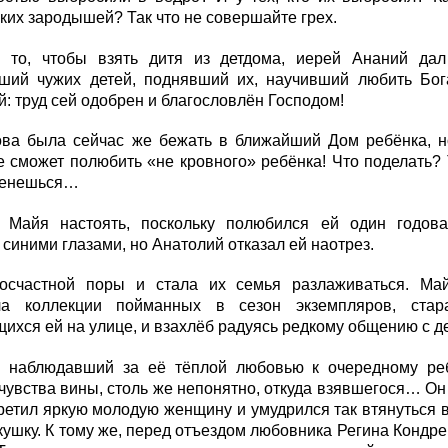
ких зародышей? Так что не совершайте грех.
 то, чтобы взять дитя из детдома, иерей Ананий дал 
ший чужих детей, поднявший их, научивший любить Бог
й: труд сей одобрен и благословлён Господом!
ова была сейчас же бежать в ближайший Дом ребёнка, но
е сможет полюбить «не кровного» ребёнка! Что поделать? Т
 денешься…
 Майя настоять, поскольку полюбился ей один годов
синими глазами, но Анатолий отказал ей наотрез.
осчастной поры и стала их семья разлаживаться. Май
ла коллекции пойманных в сезон экземпляров, ста
ихся ей на улице, и взахлёб радуясь редкому общению с д
, наблюдавший за её тёплой любовью к очередному реб
чувства вины, столь же непонятно, откуда взявшегося… Он 
ретил яркую молодую женщину и умудрился так втянуться в 
ушку. К тому же, перед отъездом любовника Регина Кондрев