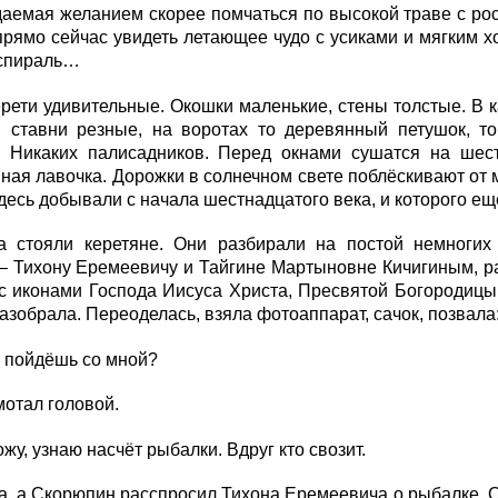
даемая желанием скорее помчаться по высокой траве с ро
рямо сейчас увидеть летающее чудо с усиками и мягким х
спираль…
рети удивительные. Окошки маленькие, стены толстые. В
: ставни резные, на воротах то деревянный петушок, то
. Никаких палисадников. Перед окнами сушатся на шес
ая лавочка. Дорожки в солнечном свете поблёскивают от 
десь добывали с начала шестнадцатого века, и которого ещ
а стояли керетяне. Они разбирали на постой немногих
– Тихону Еремеевичу и Тайгине Мартыновне Кичигиным, р
с иконами Господа Иисуса Христа, Пресвятой Богородицы 
азобрала. Переоделась, взяла фотоаппарат, сачок, позвала
ы пойдёшь со мной?
мотал головой.
ожу, узнаю насчёт рыбалки. Вдруг кто свозит.
, а Скорюпин расспросил Тихона Еремеевича о рыбалке. О