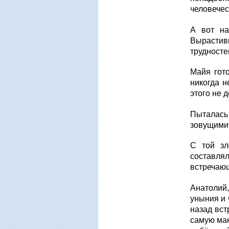
человечес
А вот на
Вырастив
трудносте
Майя гот
никогда н
этого не
Пыталась
зовущими 
С той зл
составля
встречающ
Анатолий
уныния и 
назад вст
самую мак