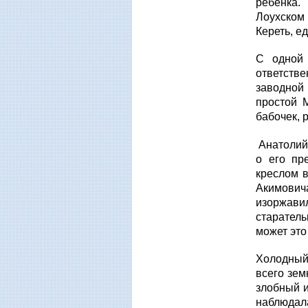
ребёнка. 
Лоухском
Кереть, е
С одной 
ответств
заводной 
простой 
бабочек, 
Анатолий 
о его пр
креслом 
Акимович
изоржави
старатель
может это
Холодный
всего зе
злобный и
наблюдала