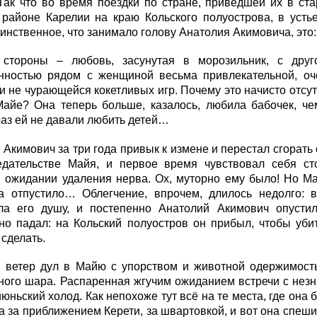
Так что во время поездки по стране, приведшей их в ст
 районе Карелии на краю Кольского полуострова, в уст
динственное, что занимало голову Анатолия Акимовича, это:
стороны – любовь, засунутая в морозильник, с друг
енностью рядом с женщиной весьма привлекательной, оч
и не чурающейся кокетливых игр. Почему это начисто отсут
Майе? Она теперь больше, казалось, любила бабочек, че
раз ей не давали любить детей…
Акимович за три года привык к измене и перестал сгорать 
едательстве Майя, и первое время чувствовал себя ст
в ожидании удаления нерва. Ох, муторно ему было! Но М
а отпустило… Облегчение, впрочем, длилось недолго: 
ла его душу, и постепенно Анатолий Акимович опустил
но падал: на Кольский полуостров он прибыл, чтобы уби
 сделать.
 ветер дул в Майю с упорством и животной одержимость
много шара. Распаренная жгучим ожиданием встречи с не
юньский холод. Как непохоже тут всё на те места, где она
 за приближением Керети, за швартовкой, и вот она спеши