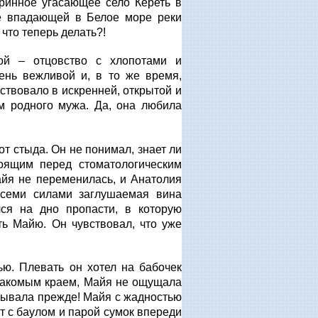
аринное угасающее село Кереть в
ье впадающей в Белое море реки
 что теперь делать?!
ой – отцовство с хлопотами и
ень вежливой и, в то же время,
ствовало в искренней, открытой и
м родного мужа. Да, она любила
от стыда. Он не понимал, знает ли
оящим перед стоматологическим
айя не переменилась, и Анатолия
всеми силами заглушаемая вина
ся на дно пропасти, в которую
ть Майю. Он чувствовал, что уже
ю. Плевать он хотел на бабочек
знакомым краем, Майя не ощущала
 бывала прежде! Майя с жадностью
т с баулом и парой сумок впереди