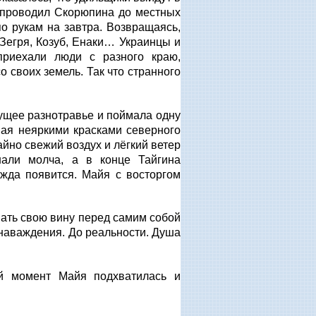
н проводил Скорюпина до местных
по рукам на завтра. Возвращаясь,
Зегря, Козуб, Енаки… Украинцы и
приехали люди с разного краю,
о своих земель. Так что странного
ущее разнотравье и поймала одну
ная неяркими красками северного
йно свежий воздух и лёгкий ветер
али молча, а в конце Тайгина
ужда появится. Майя с восторгом
авать свою вину перед самим собой
 наваждения. До реальности. Душа
й момент Майя подхватилась и