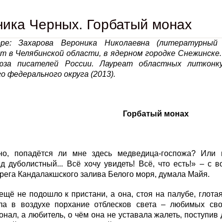
ика Черных. Горбатый монах
ре: Захарова Вероника Николаевна (литературный 
т в Челябинской области, в ядерном городке Снежинске
юза писателей России. Лауреат областных литконк
о федерального округа (2013).
Горбатый монах
но, попадётся ли мне здесь медведица-госпожа? Или
д дуболистный... Всё хочу увидеть! Всё, что есть!» – с
ега Кандалакшского залива Белого моря, думала Майя.
ещё не подошло к пристани, а она, стоя на палубе, глот
ла в воздухе порхание отблесков света – любимых сво
нал, а любитель, о чём она не уставала жалеть, поступив 