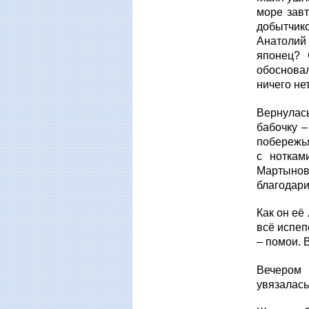
море завт
добытчико
Анатолий 
японец? 
обосновал
ничего нет
Вернулась
бабочку –
побережья
с ноткам
Мартынов
благодари
Как он её
всё испеп
– помои. В
Вечером 
увязалась