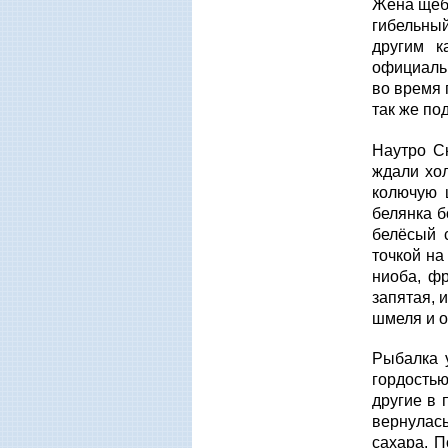
Жена щебе
гибельный
другим к
официальн
во время 
так же под
Наутро С
ждали хо
колючую 
белянка б
белёсый 
точкой на
ниоба, фр
запятая, 
шмеля и о
Рыбалка 
гордостью
другие в 
вернулась
сахара. П