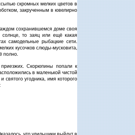
ссыпью скромных мелких цветов в
оботком, закрученным в ювелирно
 каждом сохранившемся доме своя
 солнце, то заяц или ещё какая
тах самодельные рыбацкие сети.
мелких кусочков слюды-мусковита,
ё полно.
 приезжих. Скорюпины попали к
асположились в маленькой чистой
и святого угодника, имя которого
:
казалось, что удильщики выйдут в