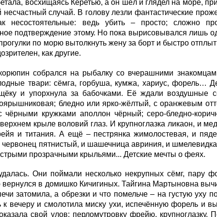
тала, восхищаясь Керетью, а он шёл и глядел на море, при
 несчастный случай. В голову лезли фантастические проже
ак несостоятельные: ведь убить – просто; сложно п
ое подтверждение этому. Но пока вырисовывался лишь оди
прогулки по морю вытолкнуть жену за борт и быстро отплыт
озрителен, как другие.
корюпин собрался на рыбалку со вчерашними знакомцами 
лодные твари: сёмга, горбуша, кумжа, хариус, форель… 
щёку и упорхнула за бабочками. Её ждали воздушные с
оярышниковая; бледно или ярко-жёлтый, с оранжевым отт
с чёрными кружками аполлон чёрный; серо-бледно-корич
 верхнем крыле воловий глаз. И крупноглазка ликаон, и ме
ейя и титания. А ещё – пестрянка жимолостевая, и пяде
и червонец пятнистый, и шашечница авриния, и шмелевидка
стрыми прозрачными крыльями... Детские мечты о феях.
удалась. Они поймали несколько некрупных сёмг, пару ф
 вернулся в домишко Кичигиных. Тайгина Мартыновна вычи
печи затомила, а обрезки и что помельче – на густую уху 
 к вечеру и смолотила миску ухи, испечённую форель и в
оказала свой улов: перломутровку фрейю, крупноглазку. П