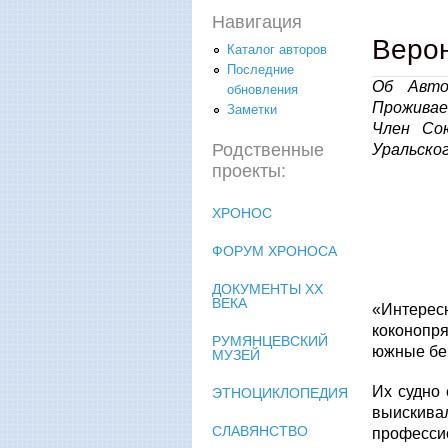
Навигация
Верон
Каталог авторов
Последние
Об Авто
обновления
Проживае
Заметки
Член Со
Родственные
Уральског
проекты:
ХРОНОС
ФОРУМ ХРОНОСА
ДОКУМЕНТЫ XX
ВЕКА
«Интерес
коконопря
РУМЯНЦЕВСКИЙ
южные бер
МУЗЕЙ
Их судно 
ЭТНОЦИКЛОПЕДИЯ
выискива
СЛАВЯНСТВО
профессио