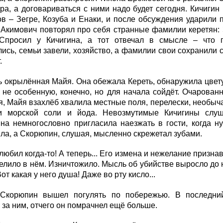
ра, а договариваться с ними надо будет сегодня. Кичиги
в – Зегре, Козуба и Енаки, и после обсуждения ударили 
Акимович повторял про себя странные фамилии керетян: 
Спросил у Кичигина, а тот отвечал в смысле – что 
ись, семьи завели, хозяйство, а фамилии свои сохранили с
.
 окрылённая Майя. Она обежала Кереть, обнаружила цвет
 не особенную, конечно, но для начала сойдёт. Очарован
, Майя взахлёб хвалила местные поля, перелески, необыча
и морской соли и йода. Невозмутимые Кичигины слуш
на немногословно пригласила наезжать в гости, когда н
ла, а Скорюпин, слушая, мысленно скрежетал зубами.
 любил когда-то! А теперь... Его измена и нежелание призн
елило в нём. Изничтожило. Мысль об убийстве выросло до
от какая у него душа! Даже во рту кисло...
Скорюпин вышел погулять по побережью. В последни
 за ним, отчего он помрачнел ещё больше.