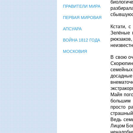
биологич
ПРАВИТЕЛИ МИРА
разбирал
сбывшуюся
ПЕРВАЯ МИРОВАЯ
Кстати, 
АПСУАРА
Зелёные 
рюкзаков
ВОЙНА 1812 ГОДА
неизвестн
МОСКОВИЯ
В свою оч
Скорюпина
семейных
досадные
внематочн
экстракор
Майя пого
большим 
просто р
страшный
Ведь сем
Лицом Бог
ненадобн