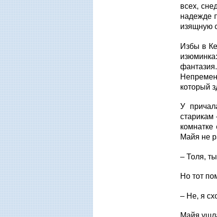
всех, сне
надежде п
изящную 
Избы в Ке
изюминка
фантазия
Непременн
который з
У причал
старикам 
комнатке 
Майя не р
– Толя, т
Но тот по
– Не, я сх
Майя ушла