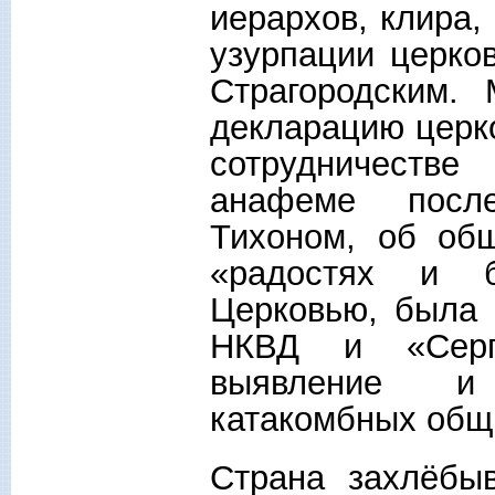
иерархов, клира,
узурпации церко
Страгородским.
декларацию церк
сотрудничеств
анафеме посл
Тихоном, об об
«радостях и 
Церковью, была 
НКВД и «Серг
выявление и 
катакомбных общ
Страна захлёбыв