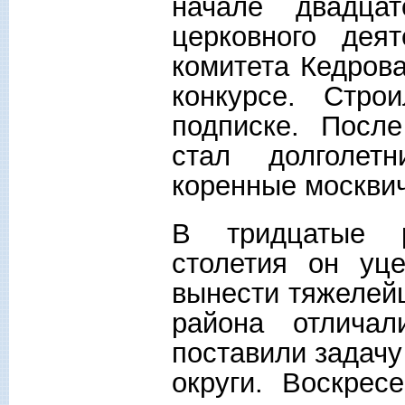
начале двадцат
церковного деят
комитета Кедрова
конкурсе. Стро
подписке. Посл
стал долголет
коренные москвич
В тридцатые р
столетия он уц
вынести тяжелей
района отличал
поставили задачу
округи. Воскре