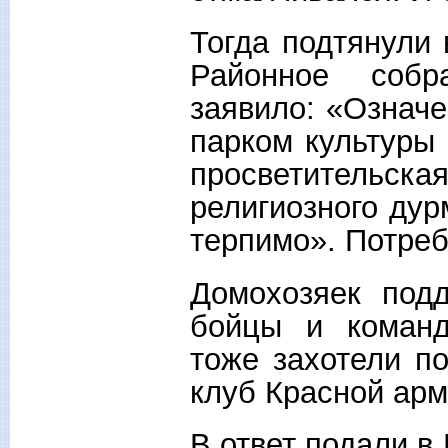
Тогда подтянули
Районное собр
заявило: «Означ
парком культуры 
просветительска
религиозного дур
терпимо». Потреб
Домохозяек под
бойцы и команд
тоже захотели п
клуб Красной арм
В ответ подали в