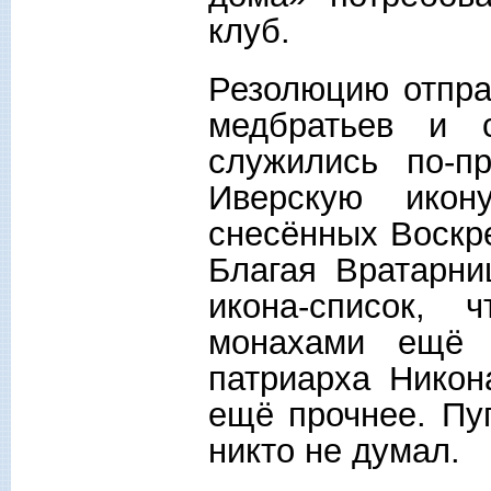
клуб.
Резолюцию отпра
медбратьев и 
служились по-п
Иверскую ико
снесённых Воскр
Благая Вратарни
икона-список,
монахами ещё 
патриарха Никон
ещё прочнее. Пуг
никто не думал.