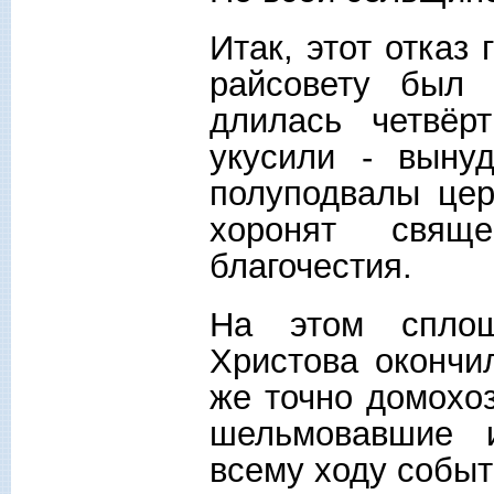
Итак, этот отказ
райсовету был
длилась четвёр
укусили - выну
полуподвалы цер
хоронят свяще
благочестия.
На этом сплош
Христова окончи
же точно домохоз
шельмовавшие и
всему ходу событ