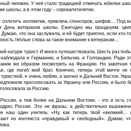
ный человек. У неё стало традицией отмечать юбилеи шко
ие школы, а в этом году – сорокапятилетие.
 сплотить коллектив, привлечь спонсоров, шефов… Под в
ет День ветеранов школы. Ежегодно мы празднуем: цвет
 Думаю, что она заслужила, и ей будет приятно, если кто-
рность тёплые слова за такое внимание к ветеранам…
ей натуре турист. И много путешествовала. Шесть раз побы
наблюдала и Германию, и Бельгию, и Голландию. Ради это
таким же образом посмотреть на Францию. Но заветная 
ье, где погиб мой брат. Конечно, теперь этой мечте не
туристкой, я очень люблю, а заочно и Дальний Восток. Укра
едложили проголосовать за Украину или Россию, и было б
голосовала за Россию.
России, а тем более на Дальнем Востоке, - это и есть с
 адрес России. Это не фразы, а действительно выражени
не наш один учитель: «Ну, как теперь твой «великий… 
ают из контекста «правдивый и свободный». Думаю, что
лова.