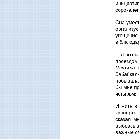
инициатив
сорокалет
Она умеет
организу
угощение.
в благода
…Я по сво
проездом 
Мечтала 
Забайкал
побывала 
бы мне пр
четырьмя 
И жить в 
конверте
сказал м
выбрасыв
важные с