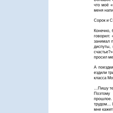
что моё «
меня напи
Сорок и С
Конечно, 
говорил: 
занимал п
диспуты,
счастье?»
просил ме
А поездк
ездили тр
класса Мо
…Пишу теб
Поэтому 
прошлое.
трудом… И
мне кажет