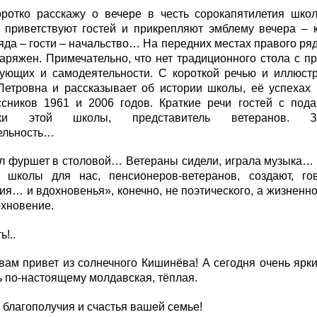
ротко расскажу о вечере в честь сорокапятилетия школы
 приветствуют гостей и прикрепляют эмблему вечера – к
яда – гости – начальство… На передних местах правого ря
аряжен. Примечательно, что нет традиционного стола с п
вующих и самодеятельности. С короткой речью и иллюст
Петровна и рассказывает об истории школы, её успехах 
ссников 1961 и 2006 годов. Краткие речи гостей с пода
ики этой школы, представитель ветеранов. Зам
ельность…
л фуршет в столовой… Ветераны сидели, играла музыка… 
в школы для нас, пенсионеров-ветеранов, создают, г
ия… и вдохновенья», конечно, не поэтического, а жизненно
хновение.
!..
ам привет из солнечного Кишинёва! А сегодня очень ярки
ь по-настоящему молдавская, тёплая.
 благополучия и счастья вашей семье!