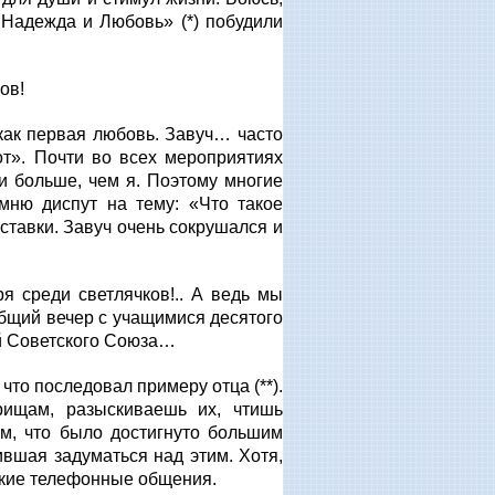
 Надежда и Любовь» (*) побудили
ов!
как первая любовь. Завуч… часто
от». Почти во всех мероприятиях
и больше, чем я. Поэтому многие
мню диспут на тему: «Что такое
ыставки. Завуч очень сокрушался и
 среди светлячков!.. А ведь мы
 общий вечер с учащимися десятого
ой Советского Союза…
то последовал примеру отца (**).
рищам, разыскиваешь их, чтишь
м, что было достигнуто большим
ившая задуматься над этим. Хотя,
ткие телефонные общения.