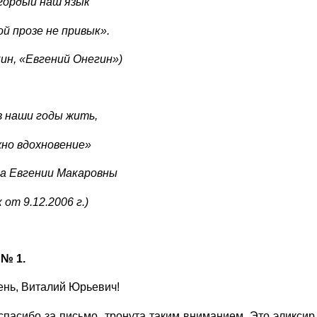
гордый наш язык
й прозе не привык».
ин, «Евгений Онегин»)
 наши годы жить,
но вдохновение»
ма Евгении Макаровны
от 9.12.2006 г.)
№ 1.
ень, Виталий Юрьевич!
пасибо за письмо, тронута таким вниманием. Это эликсир