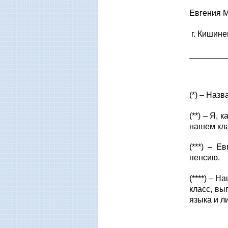
Евгения М
г. Кишине
________
(*) – Наз
(**) – Я,
нашем кла
(***) – 
пенсию.
(****) – 
класс, вы
языка и л