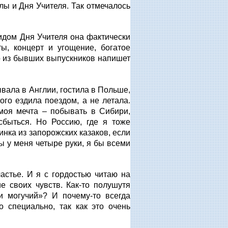
лы и Дня Учителя. Так отмечалось
идом Дня Учителя она фактически
ы, концерт и угощение, богатое
то из бывших выпускников напишет
вала в Англии, гостила в Польше,
го ездила поездом, а не летала.
моя мечта – побывать в Сибири,
 сбыться. Но Россию, где я тоже
инка из запорожских казаков, если
ы у меня четыре руки, я бы всеми
частье. И я с гордостью читаю на
е своих чувств. Как-то полушутя
и могучий»? И почему-то всегда
 специально, так как это очень