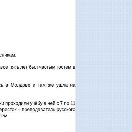
сникам.
 все пять лет был частым гостем в
ась в Молдове и там же ушла на
ки проходили учёбу в ней с 7 по 11
ересток – преподаватель русского
лем.