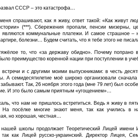
развал СССР – это катастрофа…
у меня спрашивают, как я живу, ответ такой: «Как живут л
истории» (***). Сбережения пропали, пенсии мизерны, 
 являются коммунальные платежи. И самое страшное – не
вартире, болезни… Будем считать, что я тебе этого не писала
тяжёлое то, что «за державу обидно». Почему попрано
было преимущество коренной нации при поступлении в уче
встречи и с другими моими выпускниками: в честь десят
ы. А семидесятилетие моё широко организовали сначала 
 забывают. Так, 26 ноября этого года (мне 79 лет) был осо
ние. И это было самым приятным «угощением»…
ль, что нам не пришлось встретиться. Ведь я живу в пят
 На посёлке многие знают меня, так как учились в 
ая, но хорошая, честная…
 нашей школы продолжает Теоретический Лицей имени И.
, так как Лицей русско-украинский. Директор Лицея, Се