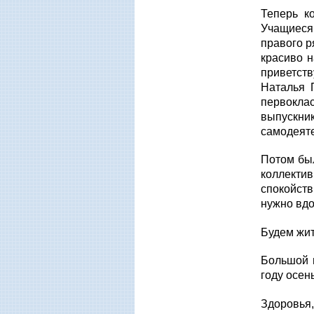
Теперь ко
Учащиеся
правого р
красиво н
приветст
Наталья 
первокла
выпускн
самодеят
Потом бы
коллекти
спокойств
нужно вдо
Будем жить
Большой в
году осен
Здоровья,