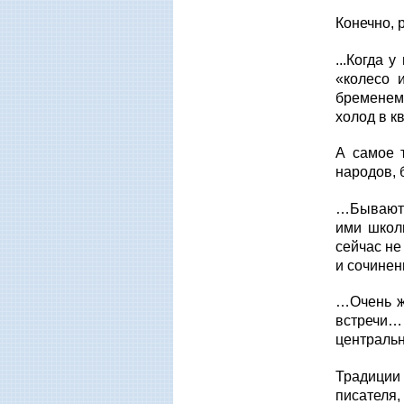
Конечно, 
...Когда 
«колесо 
бременем
холод в к
А самое 
народов, 
…Бывают 
ими школ
сейчас не
и сочине
…Очень жа
встречи…
центральн
Традиции
писателя