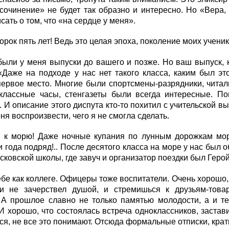
сочинение» не будет так образно и интересно. Но «Вера,
сать о том, что «на сердце у меня».
орок пять лет! Ведь это целая эпоха, поколение моих ученик
были у меня выпуски до вашего и позже. Но ваш выпуск, 
«Даже на подходе у нас нет такого класса, каким был эт
ервое место. Многие были спортсмены-разрядники, читал
 классные часы, стенгазеты были всегда интересные. По
. И описание этого диспута кто-то похитил с учительской в
ня воспроизвести, чего я не смогла сделать.
и к морю! Даже ночные купания по лунным дорожкам моря
и года подряд!.. После десятого класса на море у нас был
сковской школы, где завуч и организатор поездки был Гер
е как коллеге. Офицеры тоже воспитатели. Очень хорошо, ч
и не зачерствел душой, и стремишься к друзьям-това
 А прошлое славно не только памятью молодости, а и те
 хорошо, что состоялась встреча одноклассников, застав
ся, не все это понимают. Отсюда формальные отписки, кра