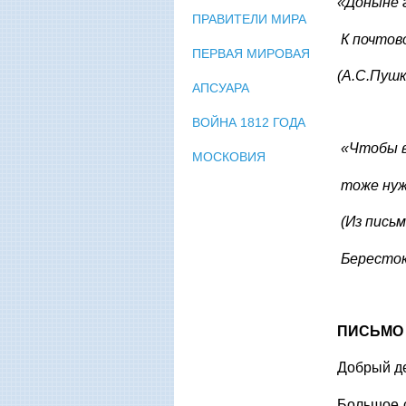
«Доныне 
ПРАВИТЕЛИ МИРА
К почтово
ПЕРВАЯ МИРОВАЯ
(А.С.Пушк
АПСУАРА
ВОЙНА 1812 ГОДА
«Чтобы в
МОСКОВИЯ
тоже нуж
(Из пись
Бересток 
ПИСЬМО 
Добрый д
Большое с