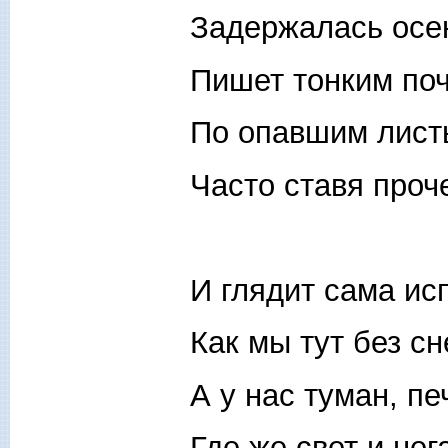
Задержалась осен
Пишет тонким по
По опавшим лист
Часто ставя проч
И глядит сама ис
Как мы тут без сн
А у нас туман, пе
Где же свет и нег