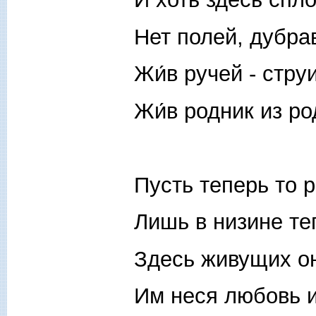
Нет полей, дубрав
Жи́в ручей - стру
Жи́в родник из ро
Пусть теперь то 
Лишь в низине те
Здесь живущих он
Им неся любовь и