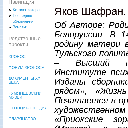
Навигация
Яков Шафран.
Каталог авторов
Последние
обновления
Об Авторе: Роди
Заметки
Белоруссии. В 
Родственные
родину матери в
проекты:
Тульского полит
ХРОНОС
– Высший пс
ФОРУМ ХРОНОСА
Институте псих
ДОКУМЕНТЫ XX
Изданы сборник
ВЕКА
рядом», «Жизн
РУМЯНЦЕВСКИЙ
МУЗЕЙ
Печатается в ор
художественно
ЭТНОЦИКЛОПЕДИЯ
«Приокские зо
СЛАВЯНСТВО