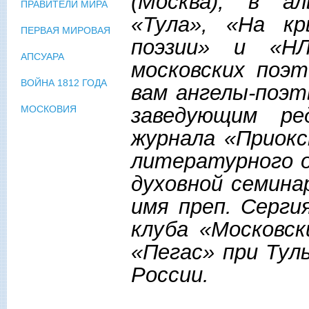
(Москва), в ал
ПРАВИТЕЛИ МИРА
«Тула», «На кр
ПЕРВАЯ МИРОВАЯ
поэзии» и «НЛ
АПСУАРА
московских поэ
ВОЙНА 1812 ГОДА
вам ангелы-поэ
заведующим ре
МОСКОВИЯ
журнала «Приокс
литературного о
духовной семина
имя преп. Серги
клуба «Московск
«Пегас» при Тул
России.