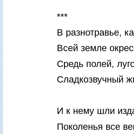
***
В разнотравье, ка
Всей земле окрес
Средь полей, луго
Сладкозвучный ж
И к нему шли изд
Поколенья все ве