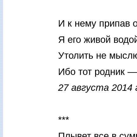
И к нему припав 
Я его живой водо
Утолить не мысл
Ибо тот родник —
27 августа 2014 
***
Плывет все в сум