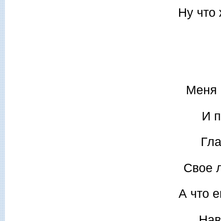
Ну что 
Меня 
И п
Гла
Свое л
А что 
Нав