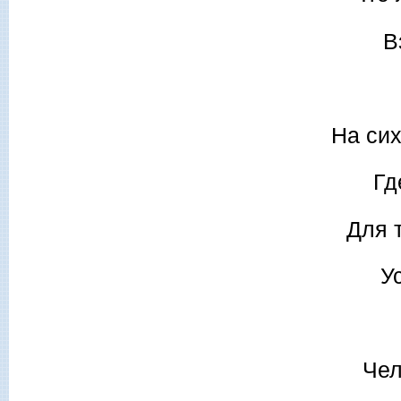
В
На сих
Гд
Для т
У
Чел