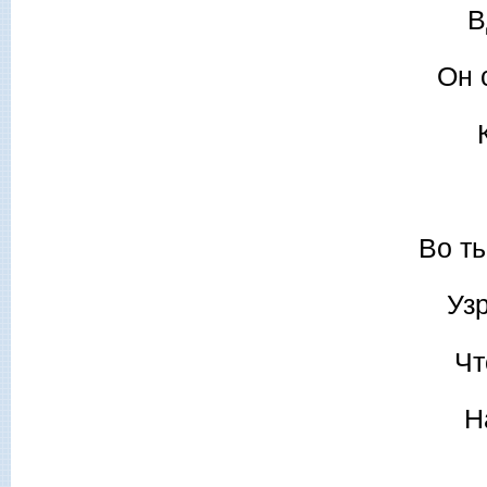
В
Он 
Во ть
Уз
Чт
Н