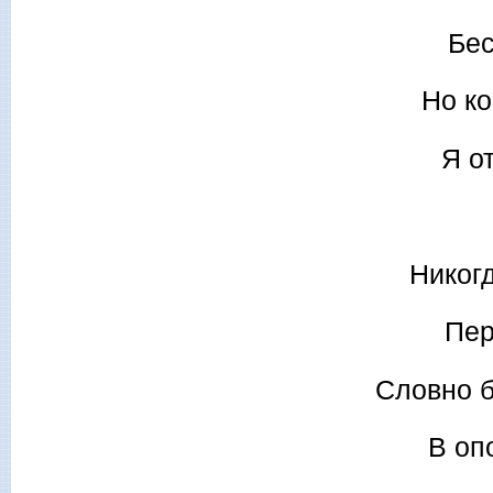
Бес
Но ко
Я о
Никогд
Пер
Словно б
В оп