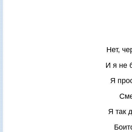
Нет, ч
И я не 
Я прос
Сме
Я так 
Боит