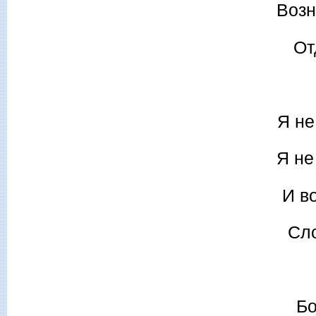
Возн
От
Я не
Я не
И во
Сло
Бо