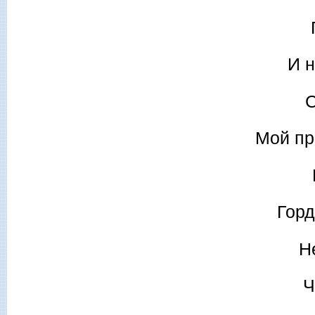
И 
С
Мой пр
Горд
Н
Ч