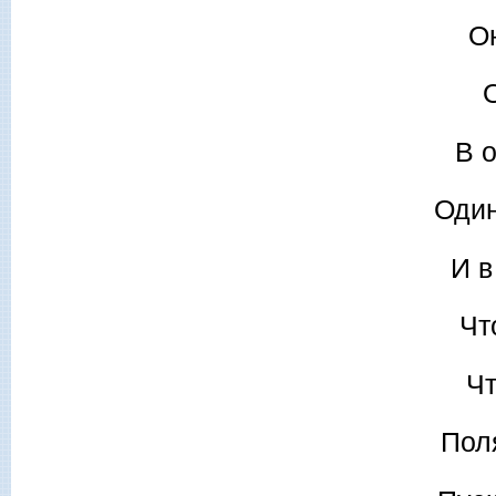
О
В 
Один
И в
Чт
Чт
Пол