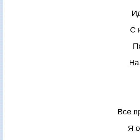
Ид
С 
П
На
Все п
Я о