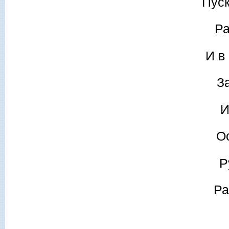
Пуск
Ра
И в
З
И
Ос
Р
Ра