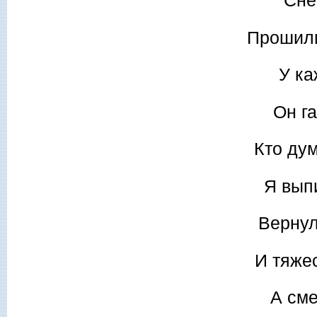
Сне
Прошили
У ка
Он г
Кто дум
Я выпи
Вернул
И тяжес
А сме