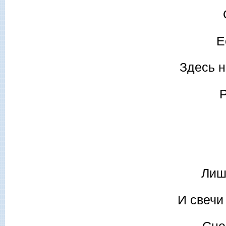
Е
Здесь н
Р
Лиш
И свечи