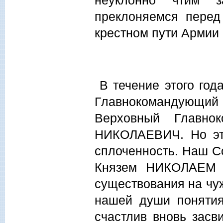
неуклонно чтим з
преклоняемся перед
крестном пути Армии 
В течение этого год
Главнокомандующий 
Верховный Главно
НИКОЛАЕВИЧ. Но эт
сплоченность. Наш Со
Князем НИКОЛАЕМ 
существования на чуж
нашей души понятия
счастлив вновь засв