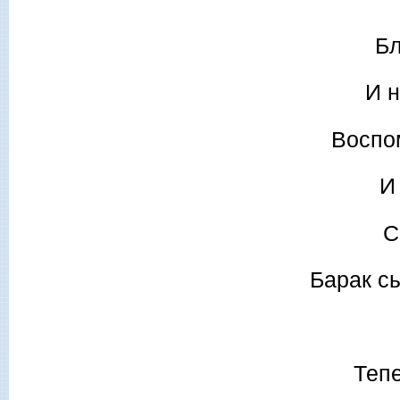
Бл
И н
Воспо
И
С
Барак с
Тепе