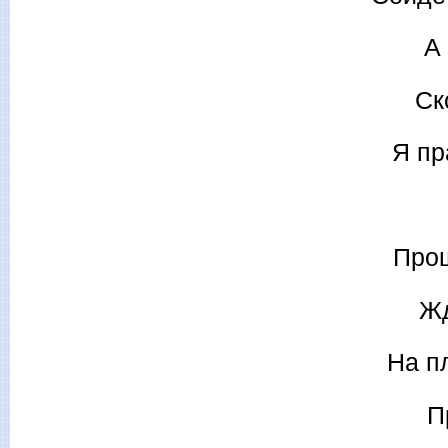
А 
Ск
Я пр
Прощ
Жд
На п
П