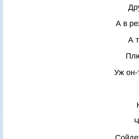
Др
А в ре
А 
Плю
Уж он-
Ч
Сойдет