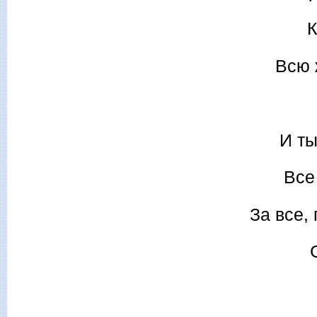
К
Всю 
И ты
Все
За все,