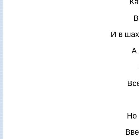
Ка
В
И в ша
А 
Вс
Но 
Вве