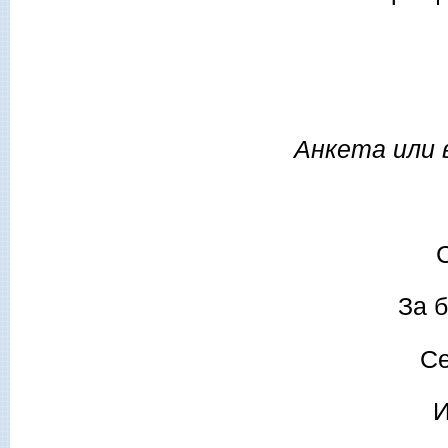
Анкета или 
С
За б
Се
И