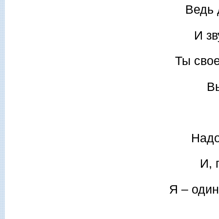
Ведь 
И зв
Ты свое
В
Надо
И, 
Я – один