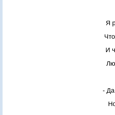
Я 
Что
И 
Лю
- Д
Но