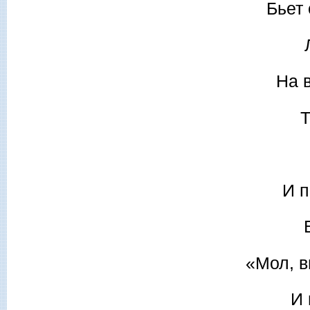
Бьет 
На 
Т
И п
«Мол, в
И 