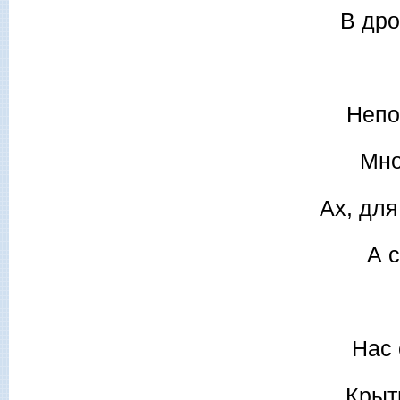
В дро
Непо
Мно
Ах, для
А 
Нас 
Крыт