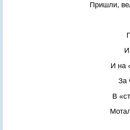
Пришли, вел
И
И на 
За 
В «с
Мотал