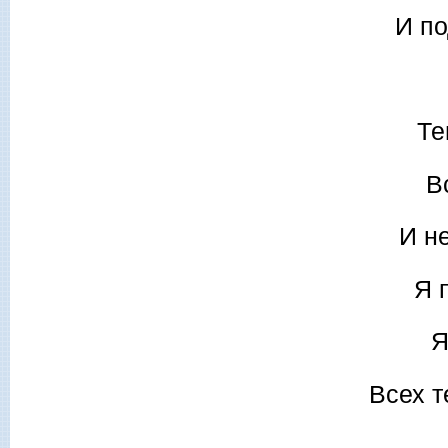
И по
Те
В
И н
Я 
Я
Всех т