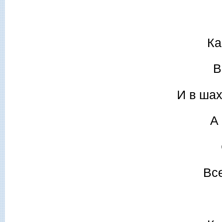
Ка
В
И в ша
А 
Вс