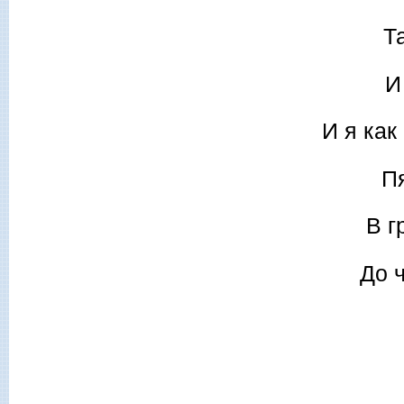
Т
И
И я как
Пя
В г
До 