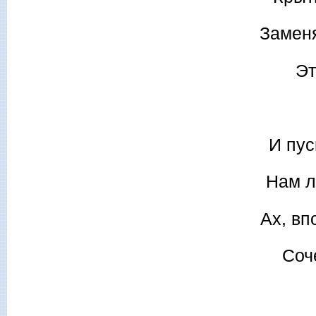
Заменя
Эт
И пус
Нам л
Ах, вп
Соч