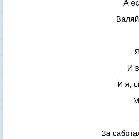
А е
Валяй
Я
И 
И я, 
М
За сабота