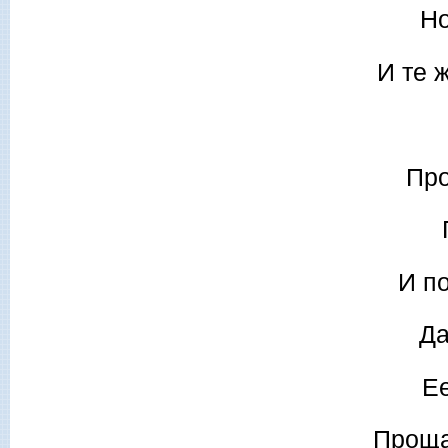
Но
И те 
Про
И п
Да
Ее
Прощай