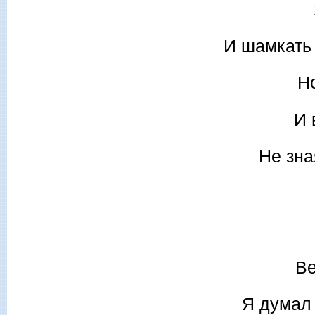
И шамкать 
Н
И 
Не зна
Ве
Я думал