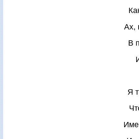
Ка
Ах, 
В 
Я 
Чт
Име