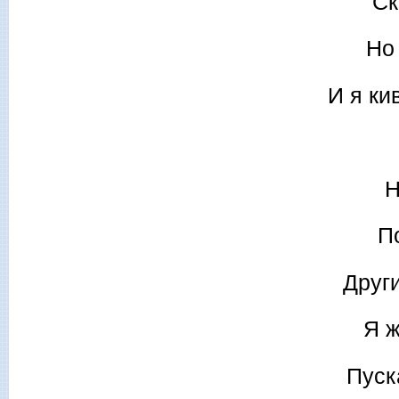
Ск
Но
И я кив
Н
П
Друг
Я ж
Пуск