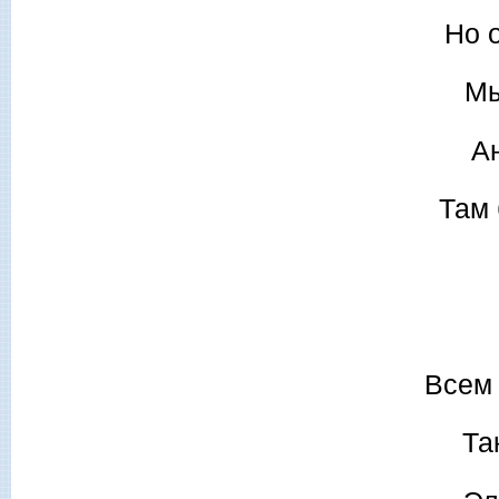
Но 
Мы
Ан
Там 
Всем 
Та