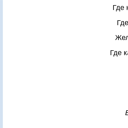
Где 
Где
Жел
Где 