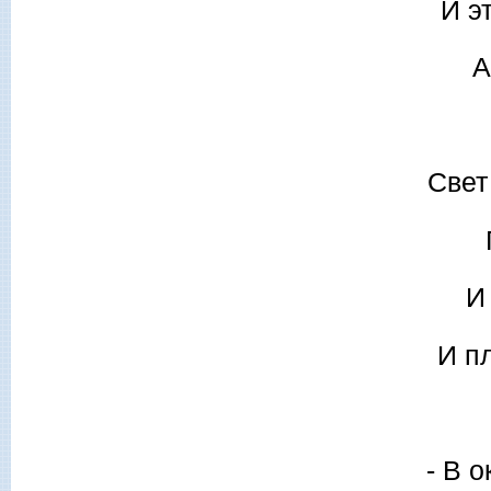
И э
А
Свет
И
И п
- В 