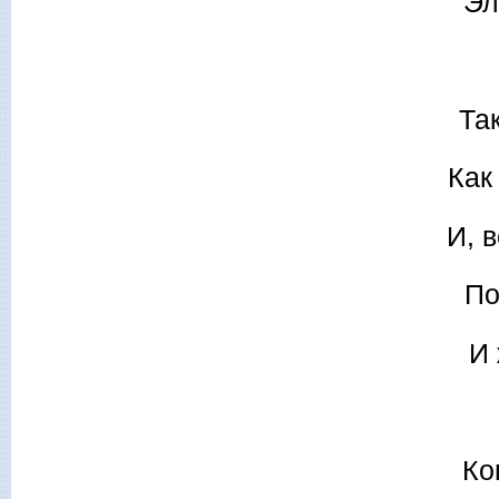
Эл
Та
Как
И, 
По
И 
Ко