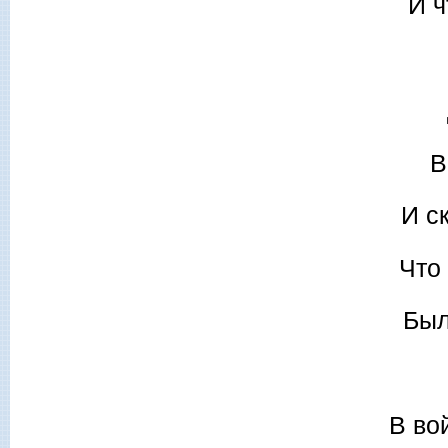
И ч
В
И с
Что
Был
В во