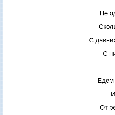
Не о
Сколь
С давни
С н
Едем 
И
От р