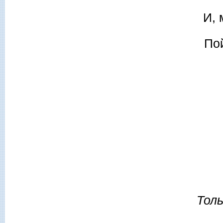
И, 
Пой
Толь