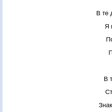
В те 
Я 
П
П
В 
Ст
Зна