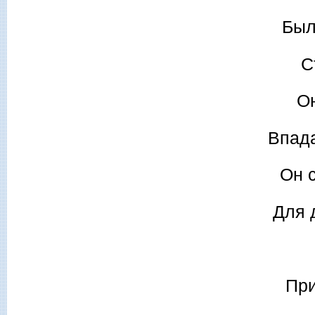
Был
С
О
Впада
Он 
Для 
При