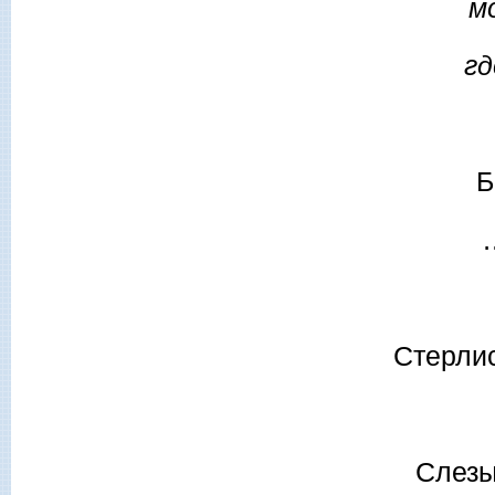
мо
гд
Б
Стерлис
Слезы