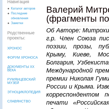
Навигация
Валерий Митр
Каталог авторов
Последние
(фрагменты п
обновления
Заметки
Об Авторе: Митрохи
Родственные
г.р. Член Союза пи
проекты:
поэзии, прозы, пу
ХРОНОС
Крыму, Киеве, Мос
ФОРУМ ХРОНОСА
Болгария, Узбекист
ДОКУМЕНТЫ XX
Международной прем
ВЕКА
премии Николая Гум
РУМЯНЦЕВСКИЙ
МУЗЕЙ
России и Крыма. Из
ЭТНОЦИКЛОПЕДИЯ
корреспондентом 
печати «Российска
СЛАВЯНСТВО