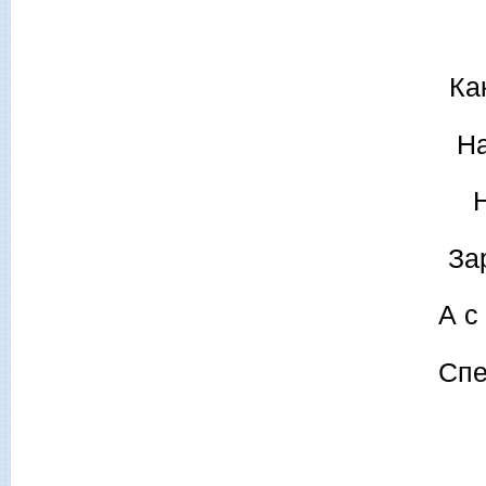
Ка
На
За
А с
Спе