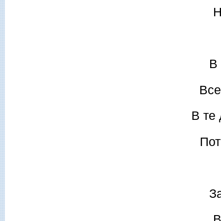
Н
В
Все
В те
Пот
За
В