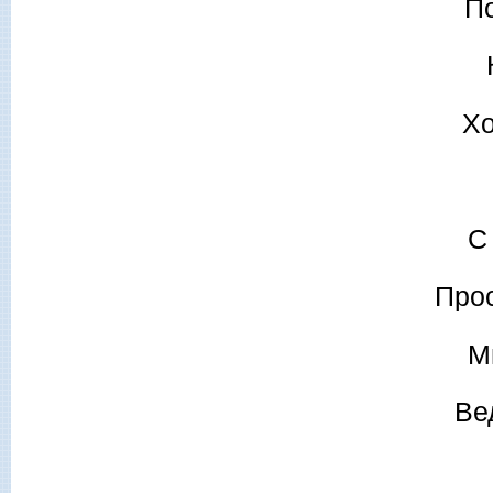
По
Хо
С
Прос
М
Ве