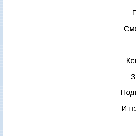
Г
Сме
Ко
З
Под
И п