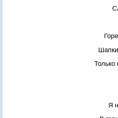
С
Горе
Шапки
Только 
Я 