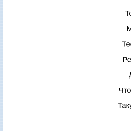
Т
М
Те
Ре
Что
Так