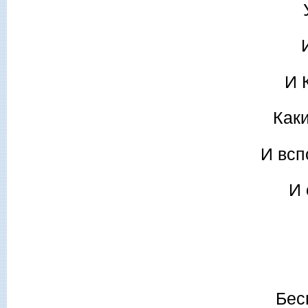
И 
Как
И всп
И 
Бес