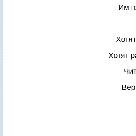
Им г
Хотят
Хотят р
Чи
Вер