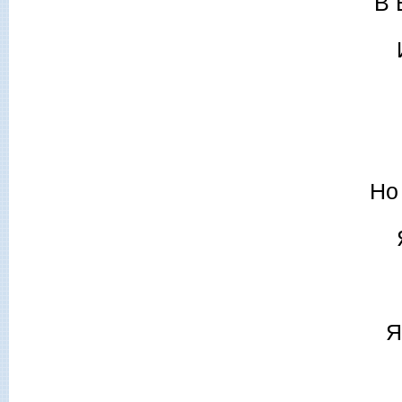
В 
Но
Я