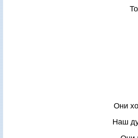
То
Они хо
Наш ду
Они 