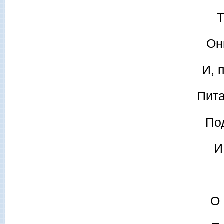
Т
Он
И, 
Пита
По
И
О 