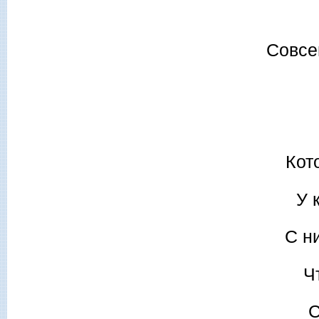
Совсе
Кот
У 
С н
Ч
С