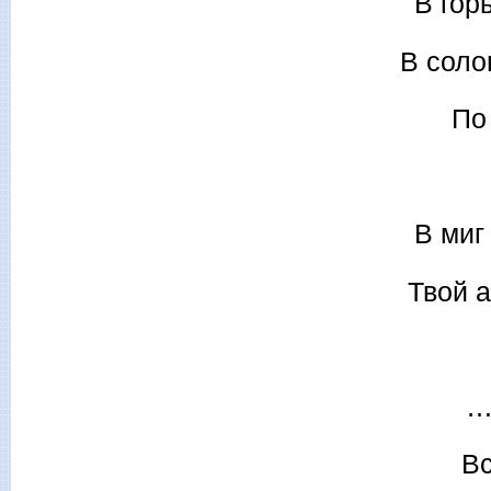
В гор
В соло
По
В миг
Твой а
…
Вс