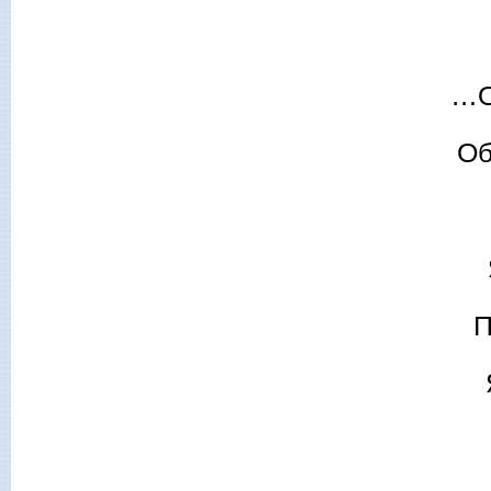
…О
Об
П