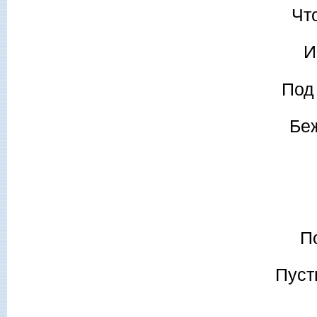
Чт
И
Под
Беж
П
Пуст