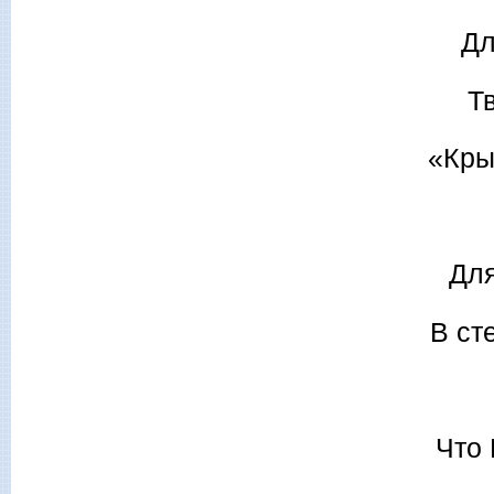
Дл
Т
«Кры
Для
В ст
Что 