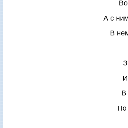
Во
А с ни
В нем
З
И
В
Но