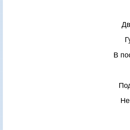
Дв
Г
В по
По
Не